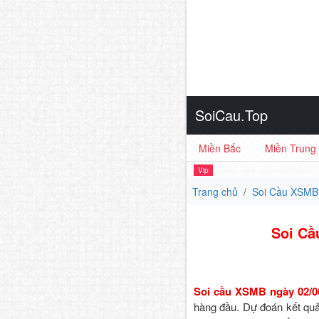
SoiCau.Top
Miền Bắc
Miền Trung
Vip
sunwin
•
link tải sunwin
•
hitclub
Trang chủ
Soi Cầu XSMB
Soi Cầ
Soi cầu XSMB ngày 02/0
hàng đầu. Dự đoán kết quả 