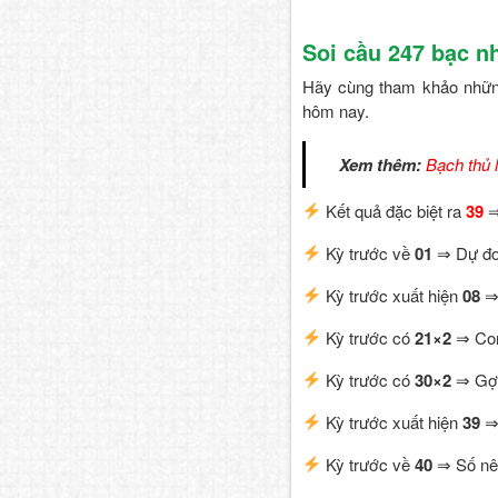
Soi cầu 247 bạc n
Hãy cùng tham khảo những 
hôm nay.
Xem thêm:
Bạch thủ 
Kết quả đặc biệt ra
39
⇒
Kỳ trước về
01
⇒ Dự đo
Kỳ trước xuất hiện
08
⇒
Kỳ trước có
21×2
⇒ Con
Kỳ trước có
30×2
⇒ Gợi 
Kỳ trước xuất hiện
39
⇒ 
Kỳ trước về
40
⇒ Số nê