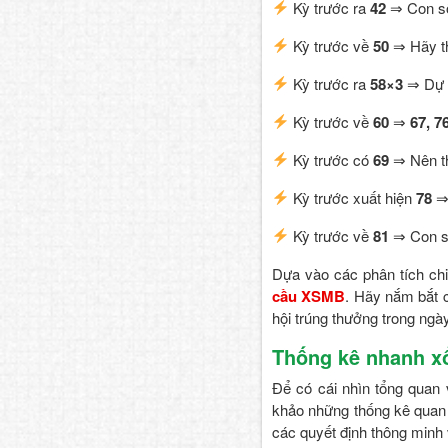
Kỳ trước ra
42
⇒ Con số
Kỳ trước về
50
⇒ Hãy t
Kỳ trước ra
58×3
⇒ Dự 
Kỳ trước về
60
⇒
67, 7
Kỳ trước có
69
⇒ Nên t
Kỳ trước xuất hiện
78
⇒ 
Kỳ trước về
81
⇒ Con s
Dựa vào các phân tích chi
cầu XSMB
. Hãy nắm bắt 
hội trúng thưởng trong ngà
Thống kê nhanh xổ
Để có cái nhìn tổng quan
khảo những thống kê quan 
các quyết định thông minh 