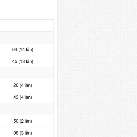
64
(14 lần)
45
(13 lần)
26
(4 lần)
43
(4 lần)
50
(2 lần)
08
(3 lần)