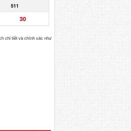
511
30
h chi tiết và chính xác như