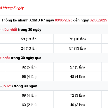
lô khung 5 ngày
Thống kê nhanh XSMB từ ngày
03/05/2025
đến ngày
02/06/2025
nhiều nhất
trong 30 ngày
58
(18 lần)
72
(16 lần)
24
(13 lần)
57
(13 lần)
ít nhất
trong 30 ngày qua
92
(5 lần)
27
(5 lần)
96
(4 lần)
48
(4 lần)
 (
lô rơi
) trong 30 ngày
69
(4 lần)
72
(3 lần)
60
(2 lần)
40
(2 lần)