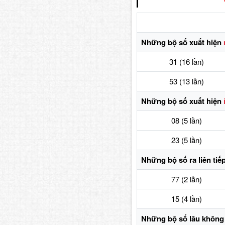
Những bộ số xuất hiện
31
(16 lần)
53
(13 lần)
Những bộ số xuất hiện
08
(5 lần)
23
(5 lần)
Những bộ số ra liên tiếp
77
(2 lần)
15
(4 lần)
Những bộ số lâu không 