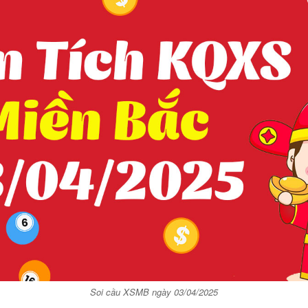
Soi cầu XSMB ngày 03/04/2025