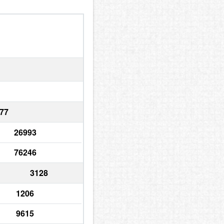
77
26993
76246
3128
1206
9615