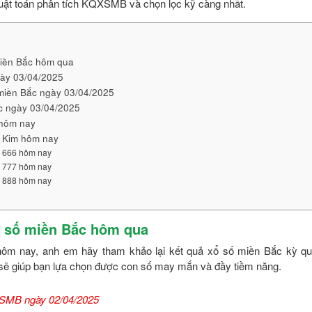
 thuật toán phân tích KQXSMB và chọn lọc kỹ càng nhất.
miền Bắc hôm qua
gày 03/04/2025
miền Bắc ngày 03/04/2025
c ngày 03/04/2025
 hôm nay
h Kim hôm nay
im 666 hôm nay
im 777 hôm nay
im 888 hôm nay
ổ số miền Bắc hôm qua
 hôm nay, anh em hãy tham khảo lại kết quả xổ số miền Bắc kỳ qu
sẽ giúp bạn lựa chọn được con số may mắn và đầy tiềm năng.
SMB ngày 02/04/2025