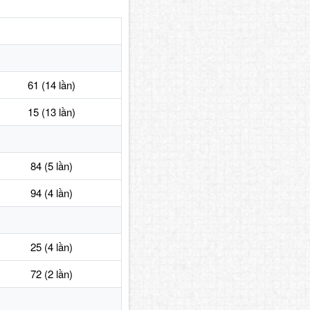
61
(14 lần)
15
(13 lần)
84
(5 lần)
94
(4 lần)
25
(4 lần)
72
(2 lần)