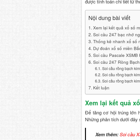
được tính toán chi tiết từ
Nội dung bài viết
Xem lại kết quả xổ số 
Soi cầu 247 bạc nhớ n
Thống kê nhanh xổ số 
Dự đoán xổ số miền Bắ
Soi cầu Pascale XSMB
Soi cầu 247 Rồng Bạc
Soi cầu rồng bạch k
Soi cầu rồng bạch k
Soi cầu rồng bạch k
Kết luận
Xem lại kết quả x
Để tăng cơ hội trúng lớn
Những phân tích dưới đây 
Xem thêm:
Soi cầu X