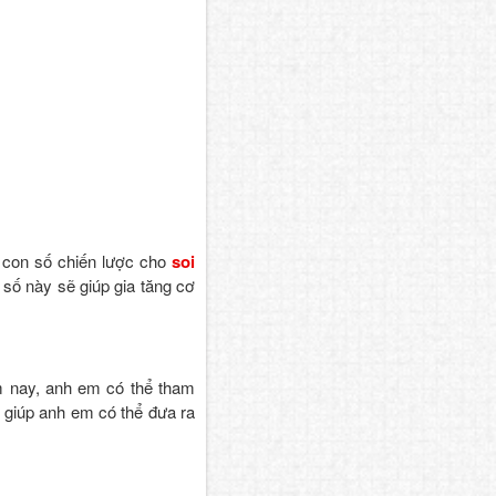
g con số chiến lược cho
soi
số này sẽ giúp gia tăng cơ
m nay, anh em có thể tham
 giúp anh em có thể đưa ra