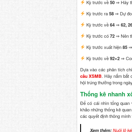
Kỳ trước về
50
⇒ Hãy t
Kỳ trước ra
58
⇒ Dự đoá
Kỳ trước về
64
⇒
62, 2
Kỳ trước có
72
⇒ Nên t
Kỳ trước xuất hiện
85
⇒ 
Kỳ trước về
92×2
⇒ Con
Dựa vào các phân tích chi
cầu XSMB
. Hãy nắm bắt 
hội trúng thưởng trong ngà
Thống kê nhanh xổ
Để có cái nhìn tổng quan
khảo những thống kê quan 
các quyết định thông minh 
Xem thêm:
Nuôi lô k