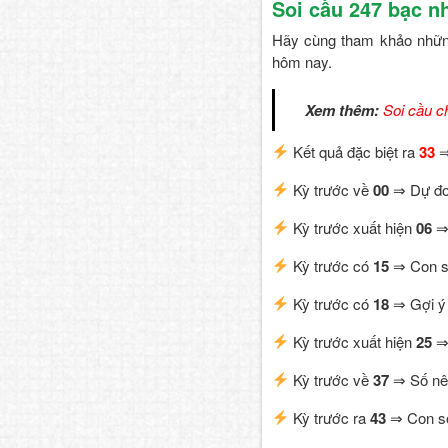
Soi cầu 247 bạc n
Hãy cùng tham khảo những 
hôm nay.
Xem thêm:
Soi cầu c
Kết quả đặc biệt ra
33
⇒
Kỳ trước về
00
⇒ Dự đo
Kỳ trước xuất hiện
06
⇒ 
Kỳ trước có
15
⇒ Con s
Kỳ trước có
18
⇒ Gợi ý 
Kỳ trước xuất hiện
25
⇒ 
Kỳ trước về
37
⇒ Số nê
Kỳ trước ra
43
⇒ Con số