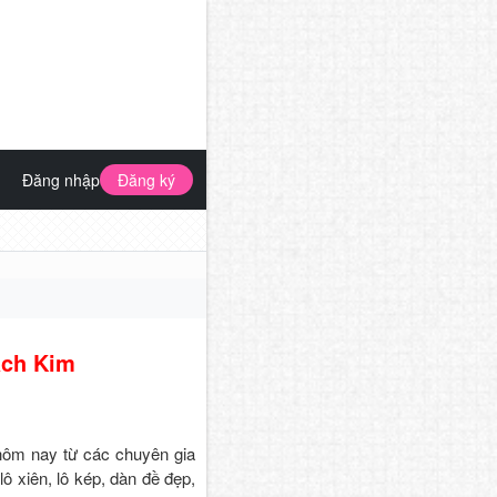
Đăng nhập
Đăng ký
ạch Kim
ôm nay từ các chuyên gia
ô xiên, lô kép, dàn đề đẹp,