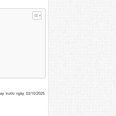
ay trước ngày 03/10/2025.