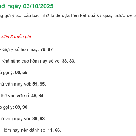
hớ ngày 03/10/2025
gợi ý soi cầu bạc nhớ lô đề dựa trên kết quả kỳ quay trước để t
 xiên 3 miễn phí
 Gợi ý số hôm nay:
78, 87
.
Khả năng cao hôm nay sẽ về:
38, 83
.
 gợi ý:
00, 55
.
hử vận may với:
59, 95
.
thử vận với số:
48, 84
.
 gợi ý:
09, 90
.
hử vận may với:
39, 93
.
Hôm nay nên đánh số:
11, 66
.