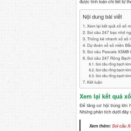
được tính toán chi tiết từ
Nội dung bài viết
Xem lại kết quả xổ số 
Soi cầu 247 bạc nhớ n
Thống kê nhanh xổ số 
Dự đoán xổ số miền Bắ
Soi cầu Pascale XSMB
Soi cầu 247 Rồng Bạc
Soi cầu rồng bạch k
Soi cầu rồng bạch k
Soi cầu rồng bạch k
Kết luận
Xem lại kết quả x
Để tăng cơ hội trúng lớn
Những phân tích dưới đây 
Xem thêm:
Soi cầu X