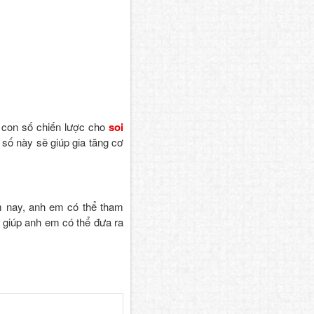
g con số chiến lược cho
soi
số này sẽ giúp gia tăng cơ
m nay, anh em có thể tham
 giúp anh em có thể đưa ra