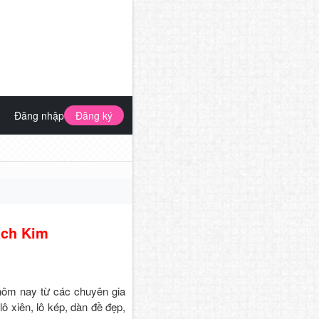
Đăng nhập
Đăng ký
ạch Kim
ôm nay từ các chuyên gia
ô xiên, lô kép, dàn đề đẹp,