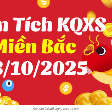
Soi cầu XSMB ngày 03/10/2025