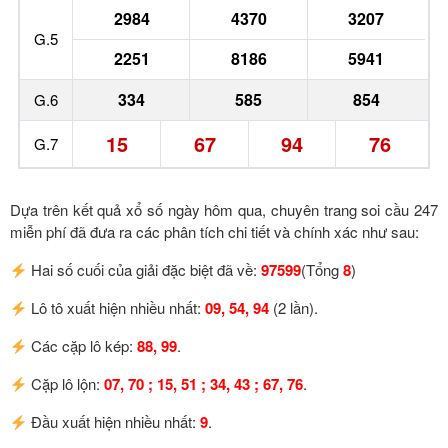
2984
4370
3207
G.5
2251
8186
5941
334
585
854
G.6
15
67
94
76
G.7
Dựa trên kết quả xổ số ngày hôm qua, chuyên trang soi cầu 247
miễn phí đã đưa ra các phân tích chi tiết và chính xác như sau:
Hai số cuối của giải đặc biệt đã về:
97599
(Tổng
8
)
Lô tô xuất hiện nhiều nhất:
09, 54, 94
(2 lần).
Các cặp lô kép:
88, 99
.
Cặp lô lộn:
07, 70 ; 15, 51 ; 34, 43 ; 67, 76
.
Đầu xuất hiện nhiều nhất:
9
.