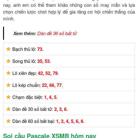
nay, anh em có thể tham khảo những con số may mắn và lựa
chọn chiến lược chơi hợp lý để gia tăng cơ hội chiến thắng của
mình.
Xem thêm:
Dàn đề 36 số bất tử
Bạch thủ lô:
73
.
Song thủ lô:
35, 53
.
Lô xiên đẹp:
42, 52, 79
.
Lô kép chuẩn:
22, 66, 77
.
Chạm đặc biệt:
1, 4, 5
.
Dàn đề 30 số bất tử:
2, 3, 6
.
Dàn đề 60 số bất bại:
1, 2, 4, 5, 6, 8
.
Soi cầu Pascale XSMB hôm nay