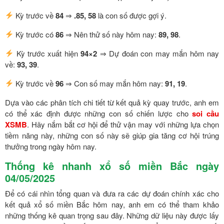
Kỳ trước về
84
⇒
.85, 58
là con số được gợi ý.
Kỳ trước có
86
⇒ Nên thử số này hôm nay:
89, 98
.
Kỳ trước xuất hiện
94×2
⇒ Dự đoán con may mắn hôm nay
về:
93, 39
.
Kỳ trước về
96
⇒ Con số may mắn hôm nay:
91, 19
.
Dựa vào các phân tích chi tiết từ kết quả kỳ quay trước, anh em
có thể xác định được những con số chiến lược cho
soi cầu
XSMB
. Hãy nắm bắt cơ hội để thử vận may với những lựa chọn
tiềm năng này, những con số này sẽ giúp gia tăng cơ hội trúng
thưởng trong ngày hôm nay.
Thống kê nhanh xổ số miền Bắc ngày
04/05/2025
Để có cái nhìn tổng quan và đưa ra các dự đoán chính xác cho
kết quả xổ số miền Bắc hôm nay, anh em có thể tham khảo
những thống kê quan trọng sau đây. Những dữ liệu này được lấy