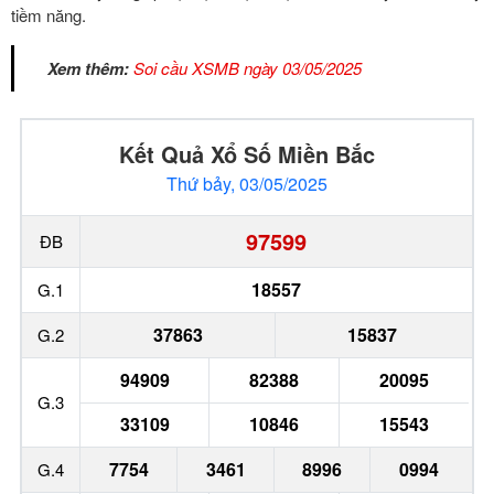
tiềm năng.
Xem thêm:
Soi cầu XSMB ngày 03/05/2025
Kết Quả Xổ Số Miền Bắc
Thứ bảy, 03/05/2025
97599
ĐB
18557
G.1
37863
15837
G.2
94909
82388
20095
G.3
33109
10846
15543
7754
3461
8996
0994
G.4