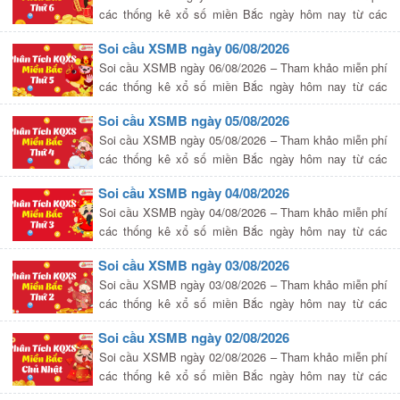
các thống kê xổ số miền Bắc ngày hôm nay từ các
chuyên gia hàng đầu. Dự đoán kết quả XSMB
Soi cầu XSMB ngày 06/08/2026
07/08/2026 với các con […]
Soi cầu XSMB ngày 06/08/2026 – Tham khảo miễn phí
các thống kê xổ số miền Bắc ngày hôm nay từ các
chuyên gia hàng đầu. Dự đoán kết quả XSMB
Soi cầu XSMB ngày 05/08/2026
06/08/2026 với các con […]
Soi cầu XSMB ngày 05/08/2026 – Tham khảo miễn phí
các thống kê xổ số miền Bắc ngày hôm nay từ các
chuyên gia hàng đầu. Dự đoán kết quả XSMB
Soi cầu XSMB ngày 04/08/2026
05/08/2026 với các con […]
Soi cầu XSMB ngày 04/08/2026 – Tham khảo miễn phí
các thống kê xổ số miền Bắc ngày hôm nay từ các
chuyên gia hàng đầu. Dự đoán kết quả XSMB
Soi cầu XSMB ngày 03/08/2026
04/08/2026 với các con […]
Soi cầu XSMB ngày 03/08/2026 – Tham khảo miễn phí
các thống kê xổ số miền Bắc ngày hôm nay từ các
chuyên gia hàng đầu. Dự đoán kết quả XSMB
Soi cầu XSMB ngày 02/08/2026
03/08/2026 với các con […]
Soi cầu XSMB ngày 02/08/2026 – Tham khảo miễn phí
các thống kê xổ số miền Bắc ngày hôm nay từ các
chuyên gia hàng đầu. Dự đoán kết quả XSMB