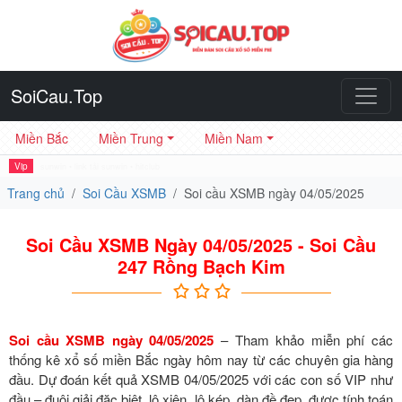
SoiCau.Top
Miền Bắc
Miền Trung
Miền Nam
Vip
sunwin
•
link tải sunwin
•
hitclub
Trang chủ
Soi Cầu XSMB
Soi cầu XSMB ngày 04/05/2025
Soi Cầu XSMB Ngày 04/05/2025 - Soi Cầu
247 Rồng Bạch Kim
Soi cầu XSMB ngày 04/05/2025
– Tham khảo miễn phí các
thống kê xổ số miền Bắc ngày hôm nay từ các chuyên gia hàng
đầu. Dự đoán kết quả XSMB 04/05/2025 với các con số VIP như
đầu – đuôi giải đặc biệt, lô xiên, lô kép, dàn đề đẹp, được tính toán