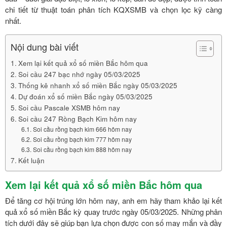
chi tiết từ thuật toán phân tích KQXSMB và chọn lọc kỹ càng
nhất.
Nội dung bài viết
Xem lại kết quả xổ số miền Bắc hôm qua
Soi cầu 247 bạc nhớ ngày 05/03/2025
Thống kê nhanh xổ số miền Bắc ngày 05/03/2025
Dự đoán xổ số miền Bắc ngày 05/03/2025
Soi cầu Pascale XSMB hôm nay
Soi cầu 247 Rồng Bạch Kim hôm nay
Soi cầu rồng bạch kim 666 hôm nay
Soi cầu rồng bạch kim 777 hôm nay
Soi cầu rồng bạch kim 888 hôm nay
Kết luận
Xem lại kết quả xổ số miền Bắc hôm qua
Để tăng cơ hội trúng lớn hôm nay, anh em hãy tham khảo lại kết
quả xổ số miền Bắc kỳ quay trước ngày 05/03/2025. Những phân
tích dưới đây sẽ giúp bạn lựa chọn được con số may mắn và đầy