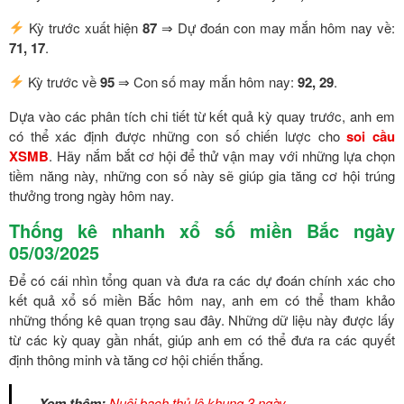
Kỳ trước xuất hiện
87
⇒ Dự đoán con may mắn hôm nay về:
71, 17
.
Kỳ trước về
95
⇒ Con số may mắn hôm nay:
92, 29
.
Dựa vào các phân tích chi tiết từ kết quả kỳ quay trước, anh em
có thể xác định được những con số chiến lược cho
soi cầu
XSMB
. Hãy nắm bắt cơ hội để thử vận may với những lựa chọn
tiềm năng này, những con số này sẽ giúp gia tăng cơ hội trúng
thưởng trong ngày hôm nay.
Thống kê nhanh xổ số miền Bắc ngày
05/03/2025
Để có cái nhìn tổng quan và đưa ra các dự đoán chính xác cho
kết quả xổ số miền Bắc hôm nay, anh em có thể tham khảo
những thống kê quan trọng sau đây. Những dữ liệu này được lấy
từ các kỳ quay gần nhất, giúp anh em có thể đưa ra các quyết
định thông minh và tăng cơ hội chiến thắng.
Xem thêm:
Nuôi bạch thủ lô khung 3 ngày