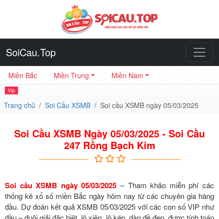
SoiCau.Top
Miền Bắc
Miền Trung
Miền Nam
Vip
sunwin
•
link tải sunwin
•
hitclub
Trang chủ
Soi Cầu XSMB
Soi cầu XSMB ngày 05/03/2025
Soi Cầu XSMB Ngày 05/03/2025 - Soi Cầu
247 Rồng Bạch Kim
Soi cầu XSMB ngày 05/03/2025
– Tham khảo miễn phí các
thống kê xổ số miền Bắc ngày hôm nay từ các chuyên gia hàng
đầu. Dự đoán kết quả XSMB 05/03/2025 với các con số VIP như
đầu – đuôi giải đặc biệt, lô xiên, lô kép, dàn đề đẹp, được tính toán