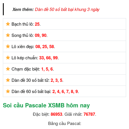
Xem thêm:
Dàn đề 50 số bất bại khung 3 ngày
Bạch thủ lô:
25
.
Song thủ lô:
09, 90
.
Lô xiên đẹp:
08, 25, 58
.
Lô kép chuẩn:
33, 66, 99
.
Chạm đặc biệt:
1, 5, 6
.
Dàn đề 30 số bất tử:
2, 3, 5
.
Dàn đề 60 số bất bại:
2, 4, 6, 7, 8, 9
.
Soi cầu Pascale XSMB hôm nay
Đặc biệt:
86953
. Giải nhất:
76787
.
Bảng cầu Pascal: