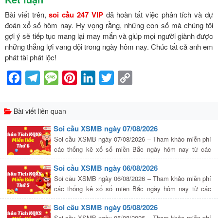
Bài viết trên,
soi cầu 247 VIP
đã hoàn tất việc phân tích và dự
đoán xổ số hôm nay. Hy vọng rằng, những con số mà chúng tôi
gợi ý sẽ tiếp tục mang lại may mắn và giúp mọi người giành được
những thắng lợi vang dội trong ngày hôm nay. Chúc tất cả anh em
phát tài phát lộc!
Facebook
Telegram
Message
Pinterest
LinkedIn
Twitter
Copy
Link
Bài viết liên quan
Soi cầu XSMB ngày 07/08/2026
Soi cầu XSMB ngày 07/08/2026 – Tham khảo miễn phí
các thống kê xổ số miền Bắc ngày hôm nay từ các
chuyên gia hàng đầu. Dự đoán kết quả XSMB
Soi cầu XSMB ngày 06/08/2026
07/08/2026 với các con […]
Soi cầu XSMB ngày 06/08/2026 – Tham khảo miễn phí
các thống kê xổ số miền Bắc ngày hôm nay từ các
chuyên gia hàng đầu. Dự đoán kết quả XSMB
Soi cầu XSMB ngày 05/08/2026
06/08/2026 với các con […]
Soi cầu XSMB ngày 05/08/2026 – Tham khảo miễn phí