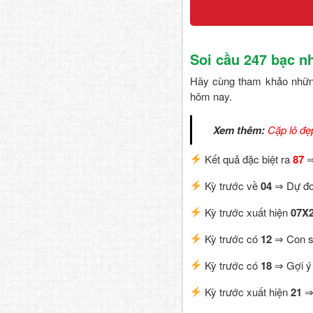
Soi cầu 247 bạc n
Hãy cùng tham khảo những 
hôm nay.
Xem thêm:
Cặp lô đẹ
Kết quả đặc biệt ra
87
⇒
Kỳ trước về
04
⇒ Dự đo
Kỳ trước xuất hiện
07X
Kỳ trước có
12
⇒ Con s
Kỳ trước có
18
⇒ Gợi ý 
Kỳ trước xuất hiện
21
⇒ 