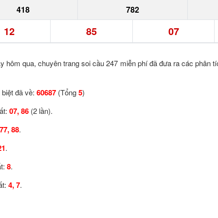
418
782
12
85
07
y hôm qua, chuyên trang soi cầu 247 miễn phí đã đưa ra các phân tíc
biệt đã về:
60687
(Tổng
5
)
ất:
07, 86
(2 lần).
77, 88
.
21
.
t:
8
.
t:
4, 7
.