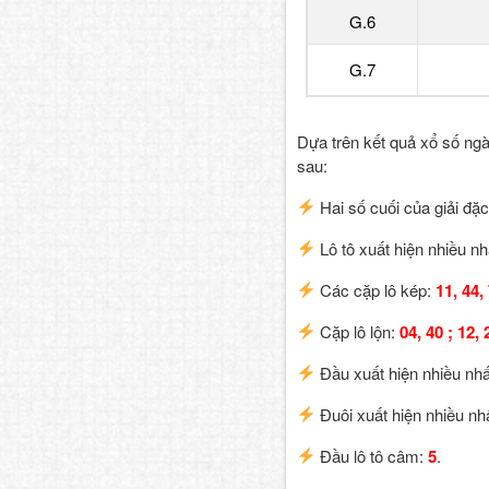
G.6
G.7
Dựa trên kết quả xổ số ngà
sau:
Hai số cuối của giải đặc 
Lô tô xuất hiện nhiều nh
Các cặp lô kép:
11, 44, 
Cặp lô lộn:
04, 40 ; 12, 
Đầu xuất hiện nhiều nhấ
Đuôi xuất hiện nhiều nhấ
Đầu lô tô câm:
5
.