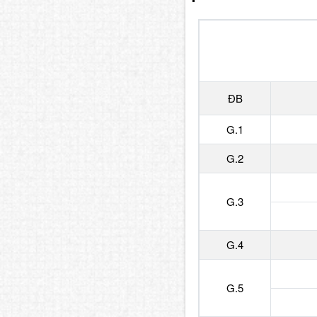
ĐB
G.1
G.2
G.3
G.4
G.5