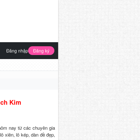
Đăng nhập
Đăng ký
ạch Kim
ôm nay từ các chuyên gia
ô xiên, lô kép, dàn đề đẹp,