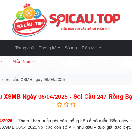
Trang chủ
Thống kê
Sổ mơ
Tiện ích
Miền Nam
Soi cầu XSMB ngày 06/04/2025
u XSMB Ngày 06/04/2025 - Soi Cầu 247 Rồng B
4/2025
– Tham khảo miễn phí các thống kê xổ số miền Bắc ngày h
XSMB 06/04/2025 với các con số VIP như đầu – đuôi giải đặc biệt, l