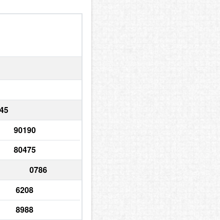
45
90190
80475
0786
6208
8988