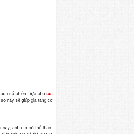
g con số chiến lược cho
soi
số này sẽ giúp gia tăng cơ
m nay, anh em có thể tham
 giúp anh em có thể đưa ra