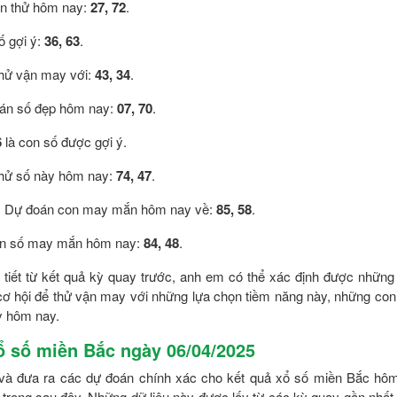
n thử hôm nay:
27, 72
.
 gợi ý:
36, 63
.
hử vận may với:
43, 34
.
n số đẹp hôm nay:
07, 70
.
6
là con số được gợi ý.
hử số này hôm nay:
74, 47
.
Dự đoán con may mắn hôm nay về:
85, 58
.
 số may mắn hôm nay:
84, 48
.
 tiết từ kết quả kỳ quay trước, anh em có thể xác định được nhữn
cơ hội để thử vận may với những lựa chọn tiềm năng này, những con 
y hôm nay.
 số miền Bắc ngày 06/04/2025
 và đưa ra các dự đoán chính xác cho kết quả xổ số miền Bắc hô
trọng sau đây. Những dữ liệu này được lấy từ các kỳ quay gần nhất,