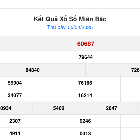
Kết Quả Xổ Số Miền Bắc
Thứ bảy, 05/04/2025
60687
79644
84840
726
59904
76186
34077
16214
0934
5460
2647
2307
9246
4911
0013