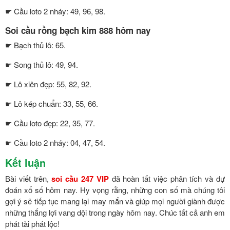
☛ Cầu loto 2 nháy: 49, 96, 98.
Soi cầu rồng bạch kim 888 hôm nay
☛ Bạch thủ lô: 65.
☛ Song thủ lô: 49, 94.
☛ Lô xiên đẹp: 55, 82, 92.
☛ Lô kép chuẩn: 33, 55, 66.
☛ Cầu loto đẹp: 22, 35, 77.
☛ Cầu loto 2 nháy: 04, 47, 54.
Kết luận
Bài viết trên,
soi cầu 247 VIP
đã hoàn tất việc phân tích và dự
đoán xổ số hôm nay. Hy vọng rằng, những con số mà chúng tôi
gợi ý sẽ tiếp tục mang lại may mắn và giúp mọi người giành được
những thắng lợi vang dội trong ngày hôm nay. Chúc tất cả anh em
phát tài phát lộc!