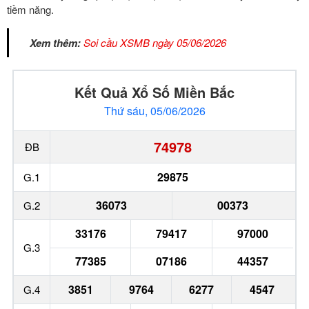
tiềm năng.
Xem thêm:
Soi cầu XSMB ngày 05/06/2026
Kết Quả Xổ Số Miền Bắc
Thứ sáu, 05/06/2026
74978
ĐB
29875
G.1
36073
00373
G.2
33176
79417
97000
G.3
77385
07186
44357
3851
9764
6277
4547
G.4