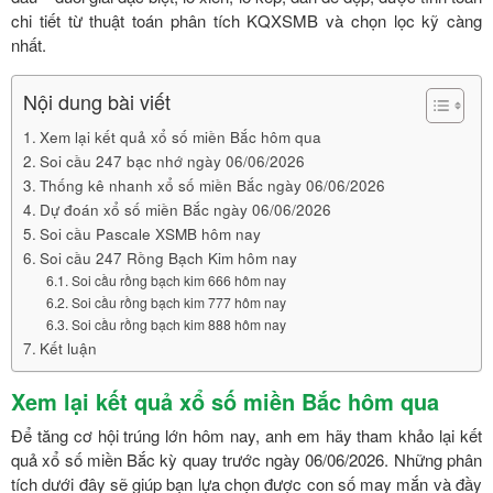
chi tiết từ thuật toán phân tích KQXSMB và chọn lọc kỹ càng
nhất.
Nội dung bài viết
Xem lại kết quả xổ số miền Bắc hôm qua
Soi cầu 247 bạc nhớ ngày 06/06/2026
Thống kê nhanh xổ số miền Bắc ngày 06/06/2026
Dự đoán xổ số miền Bắc ngày 06/06/2026
Soi cầu Pascale XSMB hôm nay
Soi cầu 247 Rồng Bạch Kim hôm nay
Soi cầu rồng bạch kim 666 hôm nay
Soi cầu rồng bạch kim 777 hôm nay
Soi cầu rồng bạch kim 888 hôm nay
Kết luận
Xem lại kết quả xổ số miền Bắc hôm qua
Để tăng cơ hội trúng lớn hôm nay, anh em hãy tham khảo lại kết
quả xổ số miền Bắc kỳ quay trước ngày 06/06/2026. Những phân
tích dưới đây sẽ giúp bạn lựa chọn được con số may mắn và đầy