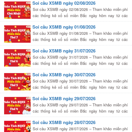
Soi cầu XSMB ngày 02/08/2026
03/08/2026 với các con […]
Soi cầu XSMB ngày 02/08/2026 – Tham khảo miễn phí
các thống kê xổ số miền Bắc ngày hôm nay từ các
chuyên gia hàng đầu. Dự đoán kết quả XSMB
Soi cầu XSMB ngày 01/08/2026
02/08/2026 với các con […]
Soi cầu XSMB ngày 01/08/2026 – Tham khảo miễn phí
các thống kê xổ số miền Bắc ngày hôm nay từ các
chuyên gia hàng đầu. Dự đoán kết quả XSMB
Soi cầu XSMB ngày 31/07/2026
01/08/2026 với các con […]
Soi cầu XSMB ngày 31/07/2026 – Tham khảo miễn phí
các thống kê xổ số miền Bắc ngày hôm nay từ các
chuyên gia hàng đầu. Dự đoán kết quả XSMB
Soi cầu XSMB ngày 30/07/2026
31/07/2026 với các con […]
Soi cầu XSMB ngày 30/07/2026 – Tham khảo miễn phí
các thống kê xổ số miền Bắc ngày hôm nay từ các
chuyên gia hàng đầu. Dự đoán kết quả XSMB
Soi cầu XSMB ngày 29/07/2026
30/07/2026 với các con […]
Soi cầu XSMB ngày 29/07/2026 – Tham khảo miễn phí
các thống kê xổ số miền Bắc ngày hôm nay từ các
chuyên gia hàng đầu. Dự đoán kết quả XSMB
Soi cầu XSMB ngày 28/07/2026
29/07/2026 với các con […]
Soi cầu XSMB ngày 28/07/2026 – Tham khảo miễn phí