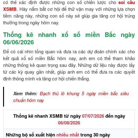
có thể xác định được những con số chiến lược cho
soi cầu
XSMB
. Hãy nắm bắt cơ hội để thử vận may với những lựa chọn
tiềm năng này, những con số này sẽ giúp gia tăng cơ hội trúng
thưởng trong ngày hôm nay.
Thống kê nhanh xổ số miền Bắc ngày
06/06/2026
Để có cái nhìn tổng quan và đưa ra các dự đoán chính xác cho
kết quả xổ số miền Bắc hôm nay, anh em có thể tham khảo
những thống kê quan trọng sau đây. Những dữ liệu này được lấy
từ các kỳ quay gần nhất, giúp anh em có thể đưa ra các quyết
định thông minh và tăng cơ hội chiến thắng.
Xem thêm:
Bạch thủ lô khung 5 ngày miền bắc siêu
chuẩn hôm nay
Thống kê nhanh XSMB từ ngày
07/07/2026
đến ngày
06/08/2026
Những bộ số xuất hiện
nhiều nhất
trong 30 ngày