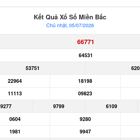
Kết Quả Xổ Số Miền Bắc
Chủ nhật, 05/07/2026
66771
64531
53751
620
22964
18198
11113
09823
9277
9799
6109
0604
9280
1981
9947