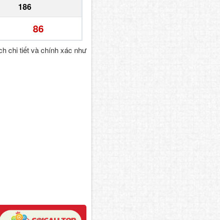
186
86
h chi tiết và chính xác như