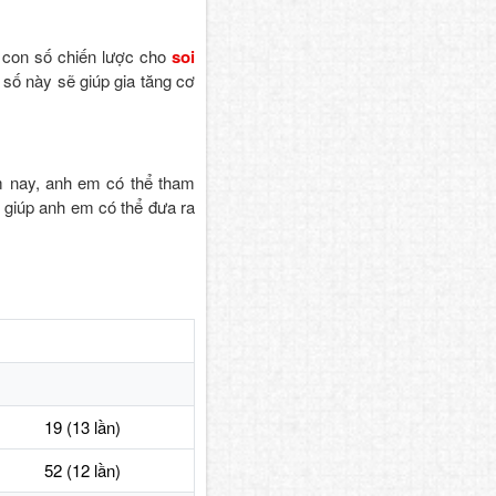
g con số chiến lược cho
soi
số này sẽ giúp gia tăng cơ
m nay, anh em có thể tham
 giúp anh em có thể đưa ra
19
(13 lần)
52
(12 lần)