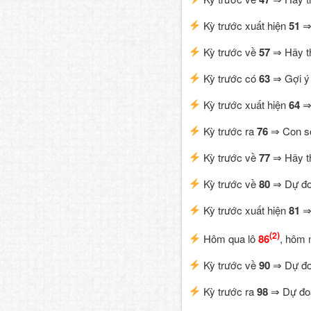
Kỳ trước xuất hiện
51
⇒ 
Kỳ trước về
57
⇒ Hãy t
Kỳ trước có
63
⇒ Gợi ý 
Kỳ trước xuất hiện
64
⇒ 
Kỳ trước ra
76
⇒ Con số
Kỳ trước về
77
⇒ Hãy t
Kỳ trước về
80
⇒ Dự đo
Kỳ trước xuất hiện
81
⇒ 
(2)
Hôm qua lô
86
, hôm 
Kỳ trước về
90
⇒ Dự đo
Kỳ trước ra
98
⇒ Dự đoá