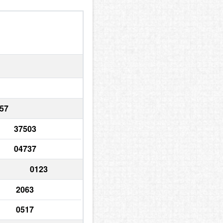
57
37503
04737
0123
2063
0517