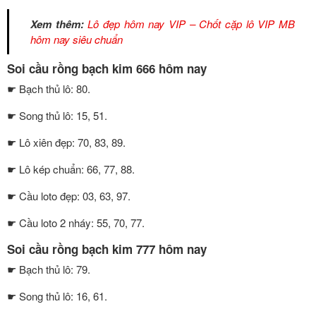
Xem thêm:
Lô đẹp hôm nay VIP – Chốt cặp lô VIP MB
hôm nay siêu chuẩn
Soi cầu rồng bạch kim 666 hôm nay
☛ Bạch thủ lô: 80.
☛ Song thủ lô: 15, 51.
☛ Lô xiên đẹp: 70, 83, 89.
☛ Lô kép chuẩn: 66, 77, 88.
☛ Cầu loto đẹp: 03, 63, 97.
☛ Cầu loto 2 nháy: 55, 70, 77.
Soi cầu rồng bạch kim 777 hôm nay
☛ Bạch thủ lô: 79.
☛ Song thủ lô: 16, 61.