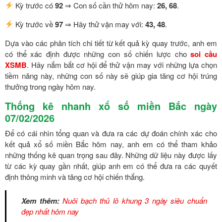
Kỳ trước có
92
⇒ Con số cần thử hôm nay:
26, 68
.
Kỳ trước về
97
⇒ Hãy thử vận may với:
43, 48
.
Dựa vào các phân tích chi tiết từ kết quả kỳ quay trước, anh em
có thể xác định được những con số chiến lược cho
soi cầu
XSMB
. Hãy nắm bắt cơ hội để thử vận may với những lựa chọn
tiềm năng này, những con số này sẽ giúp gia tăng cơ hội trúng
thưởng trong ngày hôm nay.
Thống kê nhanh xổ số miền Bắc ngày
07/02/2026
Để có cái nhìn tổng quan và đưa ra các dự đoán chính xác cho
kết quả xổ số miền Bắc hôm nay, anh em có thể tham khảo
những thống kê quan trọng sau đây. Những dữ liệu này được lấy
từ các kỳ quay gần nhất, giúp anh em có thể đưa ra các quyết
định thông minh và tăng cơ hội chiến thắng.
Xem thêm:
Nuôi bạch thủ lô khung 3 ngày siêu chuẩn
đẹp nhất hôm nay