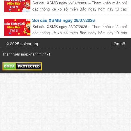
Soi cầu XSMB ngày 29/07/2026 – Tham khảo miễn phí
các thống kê xổ số miền Bắc ngày hôm nay từ các
chuyên gia hàng đầu. Dự đoán kết quả XSMB
Soi cầu XSMB ngày 28/07/2026
29/07/2026 với các con […]
Soi cầu XSMB ngày 28/07/2026 – Tham khảo miễn phí
các thống kê xổ số miền Bắc ngày hôm nay từ các
chuyên gia hàng đầu. Dự đoán kết quả XSMB
© 2025 soicau.top
Liên hệ
28/07/2026 với các con […]
Thành viên mới: khanhminh71