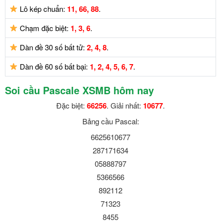
Lô kép chuẩn:
11, 66, 88
.
Chạm đặc biệt:
1, 3, 6
.
Dàn đề 30 số bất tử:
2, 4, 8
.
Dàn đề 60 số bất bại:
1, 2, 4, 5, 6, 7
.
Soi cầu Pascale XSMB hôm nay
Đặc biệt:
66256
. Giải nhất:
10677
.
Bảng cầu Pascal:
6625610677
287171634
05888797
5366566
892112
71323
8455