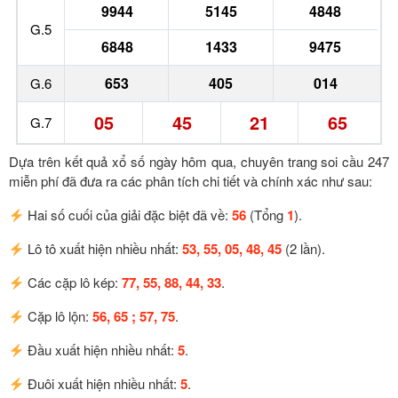
9944
5145
4848
G.5
6848
1433
9475
653
405
014
G.6
05
45
21
65
G.7
Dựa trên kết quả xổ số ngày hôm qua, chuyên trang soi cầu 247
miễn phí đã đưa ra các phân tích chi tiết và chính xác như sau:
Hai số cuối của giải đặc biệt đã về:
56
(Tổng
1
).
Lô tô xuất hiện nhiều nhất:
53, 55, 05, 48, 45
(2 lần).
Các cặp lô kép:
77, 55, 88, 44, 33
.
Cặp lô lộn:
56, 65 ; 57, 75
.
Đầu xuất hiện nhiều nhất:
5
.
Đuôi xuất hiện nhiều nhất:
5
.