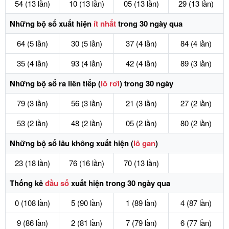
54
(13 lần)
10
(13 lần)
05
(13 lần)
29
(13 lần)
Những bộ số xuất hiện
ít nhất
trong 30 ngày qua
64
(5 lần)
30
(5 lần)
37
(4 lần)
84
(4 lần)
35
(4 lần)
93
(4 lần)
42
(4 lần)
89
(3 lần)
Những bộ số ra liên tiếp (
lô rơi
) trong 30 ngày
79
(3 lần)
56
(3 lần)
21
(3 lần)
27
(2 lần)
53
(2 lần)
48
(2 lần)
05
(2 lần)
80
(2 lần)
Những bộ số lâu không xuất hiện (
lô gan
)
23
(18 lần)
76
(16 lần)
70
(13 lần)
Thống kê
đầu số
xuất hiện trong 30 ngày qua
0
(108 lần)
5
(90 lần)
1
(89 lần)
4
(87 lần)
9
(86 lần)
2
(81 lần)
7
(79 lần)
6
(77 lần)