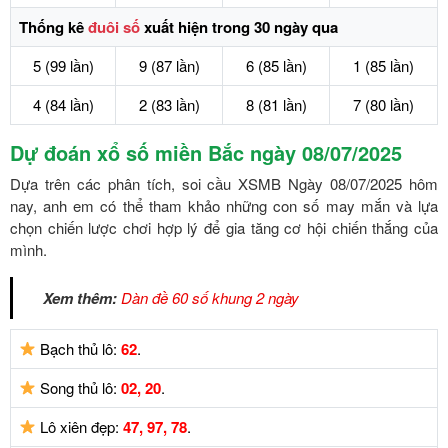
Thống kê
đuôi số
xuất hiện trong 30 ngày qua
5
(99 lần)
9
(87 lần)
6
(85 lần)
1
(85 lần)
4
(84 lần)
2
(83 lần)
8
(81 lần)
7
(80 lần)
Dự đoán xổ số miền Bắc ngày 08/07/2025
Dựa trên các phân tích, soi cầu XSMB Ngày 08/07/2025 hôm
nay, anh em có thể tham khảo những con số may mắn và lựa
chọn chiến lược chơi hợp lý để gia tăng cơ hội chiến thắng của
mình.
Xem thêm:
Dàn đề 60 số khung 2 ngày
Bạch thủ lô:
62
.
Song thủ lô:
02, 20
.
Lô xiên đẹp:
47, 97, 78
.