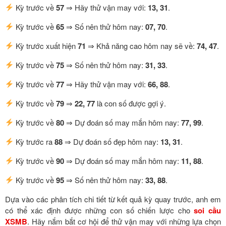
Kỳ trước về
57
⇒ Hãy thử vận may với:
13, 31
.
Kỳ trước về
65
⇒ Số nên thử hôm nay:
07, 70
.
Kỳ trước xuất hiện
71
⇒ Khả năng cao hôm nay sẽ về:
74, 47
.
Kỳ trước về
75
⇒ Số nên thử hôm nay:
31, 33
.
Kỳ trước về
77
⇒ Hãy thử vận may với:
66, 88
.
Kỳ trước về
79
⇒
22, 77
là con số được gợi ý.
Kỳ trước về
80
⇒ Dự đoán số may mắn hôm nay:
77, 99
.
Kỳ trước ra
88
⇒ Dự đoán số đẹp hôm nay:
13, 31
.
Kỳ trước về
90
⇒ Dự đoán số may mắn hôm nay:
11, 88
.
Kỳ trước về
95
⇒ Số nên thử hôm nay:
33, 88
.
Dựa vào các phân tích chi tiết từ kết quả kỳ quay trước, anh em
có thể xác định được những con số chiến lược cho
soi cầu
XSMB
. Hãy nắm bắt cơ hội để thử vận may với những lựa chọn