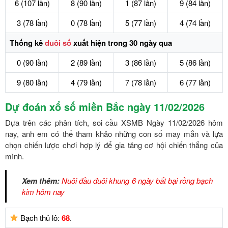
6
(107 lần)
8
(90 lần)
1
(87 lần)
9
(84 lần)
3
(78 lần)
0
(78 lần)
5
(77 lần)
4
(74 lần)
Thống kê
đuôi số
xuất hiện trong 30 ngày qua
0
(90 lần)
2
(89 lần)
3
(86 lần)
5
(86 lần)
9
(80 lần)
4
(79 lần)
7
(78 lần)
6
(77 lần)
Dự đoán xổ số miền Bắc ngày 11/02/2026
Dựa trên các phân tích, soi cầu XSMB Ngày 11/02/2026 hôm
nay, anh em có thể tham khảo những con số may mắn và lựa
chọn chiến lược chơi hợp lý để gia tăng cơ hội chiến thắng của
mình.
Xem thêm:
Nuôi đầu đuôi khung 6 ngày bất bại rồng bạch
kim hôm nay
Bạch thủ lô:
68
.