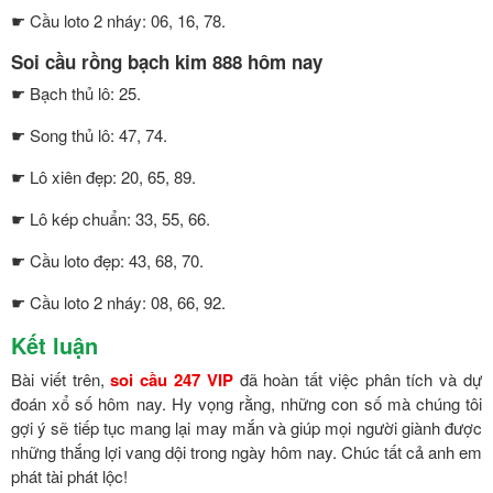
☛ Cầu loto 2 nháy: 06, 16, 78.
Soi cầu rồng bạch kim 888 hôm nay
☛ Bạch thủ lô: 25.
☛ Song thủ lô: 47, 74.
☛ Lô xiên đẹp: 20, 65, 89.
☛ Lô kép chuẩn: 33, 55, 66.
☛ Cầu loto đẹp: 43, 68, 70.
☛ Cầu loto 2 nháy: 08, 66, 92.
Kết luận
Bài viết trên,
soi cầu 247 VIP
đã hoàn tất việc phân tích và dự
đoán xổ số hôm nay. Hy vọng rằng, những con số mà chúng tôi
gợi ý sẽ tiếp tục mang lại may mắn và giúp mọi người giành được
những thắng lợi vang dội trong ngày hôm nay. Chúc tất cả anh em
phát tài phát lộc!