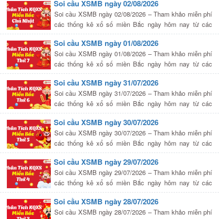
Soi cầu XSMB ngày 02/08/2026
03/08/2026 với các con […]
Soi cầu XSMB ngày 02/08/2026 – Tham khảo miễn phí
các thống kê xổ số miền Bắc ngày hôm nay từ các
chuyên gia hàng đầu. Dự đoán kết quả XSMB
Soi cầu XSMB ngày 01/08/2026
02/08/2026 với các con […]
Soi cầu XSMB ngày 01/08/2026 – Tham khảo miễn phí
các thống kê xổ số miền Bắc ngày hôm nay từ các
chuyên gia hàng đầu. Dự đoán kết quả XSMB
Soi cầu XSMB ngày 31/07/2026
01/08/2026 với các con […]
Soi cầu XSMB ngày 31/07/2026 – Tham khảo miễn phí
các thống kê xổ số miền Bắc ngày hôm nay từ các
chuyên gia hàng đầu. Dự đoán kết quả XSMB
Soi cầu XSMB ngày 30/07/2026
31/07/2026 với các con […]
Soi cầu XSMB ngày 30/07/2026 – Tham khảo miễn phí
các thống kê xổ số miền Bắc ngày hôm nay từ các
chuyên gia hàng đầu. Dự đoán kết quả XSMB
Soi cầu XSMB ngày 29/07/2026
30/07/2026 với các con […]
Soi cầu XSMB ngày 29/07/2026 – Tham khảo miễn phí
các thống kê xổ số miền Bắc ngày hôm nay từ các
chuyên gia hàng đầu. Dự đoán kết quả XSMB
Soi cầu XSMB ngày 28/07/2026
29/07/2026 với các con […]
Soi cầu XSMB ngày 28/07/2026 – Tham khảo miễn phí