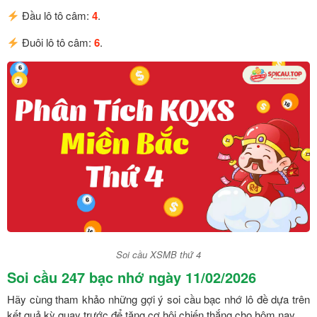
Đầu lô tô câm:
4
.
Đuôi lô tô câm:
6
.
Soi cầu XSMB thứ 4
Soi cầu 247 bạc nhớ ngày 11/02/2026
Hãy cùng tham khảo những gợi ý soi cầu bạc nhớ lô đề dựa trên
kết quả kỳ quay trước để tăng cơ hội chiến thắng cho hôm nay.