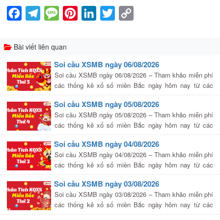
Facebook
Telegram
Message
Pinterest
LinkedIn
Twitter
Copy
Link
Bài viết liên quan
Soi cầu XSMB ngày 06/08/2026
Soi cầu XSMB ngày 06/08/2026 – Tham khảo miễn phí
các thống kê xổ số miền Bắc ngày hôm nay từ các
chuyên gia hàng đầu. Dự đoán kết quả XSMB
Soi cầu XSMB ngày 05/08/2026
06/08/2026 với các con […]
Soi cầu XSMB ngày 05/08/2026 – Tham khảo miễn phí
các thống kê xổ số miền Bắc ngày hôm nay từ các
chuyên gia hàng đầu. Dự đoán kết quả XSMB
Soi cầu XSMB ngày 04/08/2026
05/08/2026 với các con […]
Soi cầu XSMB ngày 04/08/2026 – Tham khảo miễn phí
các thống kê xổ số miền Bắc ngày hôm nay từ các
chuyên gia hàng đầu. Dự đoán kết quả XSMB
Soi cầu XSMB ngày 03/08/2026
04/08/2026 với các con […]
Soi cầu XSMB ngày 03/08/2026 – Tham khảo miễn phí
các thống kê xổ số miền Bắc ngày hôm nay từ các
chuyên gia hàng đầu. Dự đoán kết quả XSMB