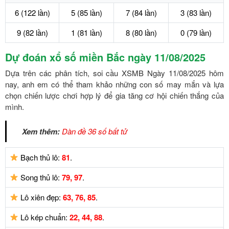
6
(122 lần)
5
(85 lần)
7
(84 lần)
3
(83 lần)
9
(82 lần)
1
(81 lần)
8
(80 lần)
0
(79 lần)
Dự đoán xổ số miền Bắc ngày 11/08/2025
Dựa trên các phân tích, soi cầu XSMB Ngày 11/08/2025 hôm
nay, anh em có thể tham khảo những con số may mắn và lựa
chọn chiến lược chơi hợp lý để gia tăng cơ hội chiến thắng của
mình.
Xem thêm:
Dàn đề 36 số bất tử
Bạch thủ lô:
81
.
Song thủ lô:
79, 97
.
Lô xiên đẹp:
63, 76, 85
.
Lô kép chuẩn:
22, 44, 88
.