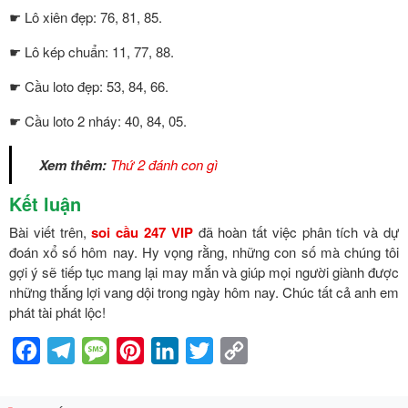
☛ Lô xiên đẹp: 76, 81, 85.
☛ Lô kép chuẩn: 11, 77, 88.
☛ Cầu loto đẹp: 53, 84, 66.
☛ Cầu loto 2 nháy: 40, 84, 05.
Xem thêm:
Thứ 2 đánh con gì
Kết luận
Bài viết trên,
soi cầu 247 VIP
đã hoàn tất việc phân tích và dự
đoán xổ số hôm nay. Hy vọng rằng, những con số mà chúng tôi
gợi ý sẽ tiếp tục mang lại may mắn và giúp mọi người giành được
những thắng lợi vang dội trong ngày hôm nay. Chúc tất cả anh em
phát tài phát lộc!
Facebook
Telegram
Message
Pinterest
LinkedIn
Twitter
Copy
Link