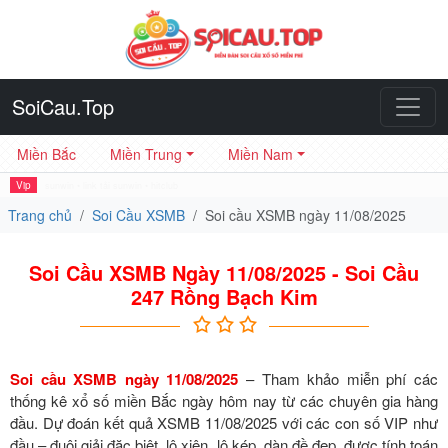
SoiCau.Top
Miền Bắc
Miền Trung
Miền Nam
Vip
sunwin
•
link tải sunwin
•
hitclub
Trang chủ
Soi Cầu XSMB
Soi cầu XSMB ngày 11/08/2025
Soi Cầu XSMB Ngày 11/08/2025 - Soi Cầu
247 Rồng Bạch Kim
Soi cầu XSMB ngày 11/08/2025
– Tham khảo miễn phí các
thống kê xổ số miền Bắc ngày hôm nay từ các chuyên gia hàng
đầu. Dự đoán kết quả XSMB 11/08/2025 với các con số VIP như
đầu – đuôi giải đặc biệt, lô xiên, lô kép, dàn đề đẹp, được tính toán