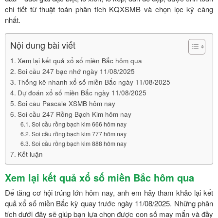
chi tiết từ thuật toán phân tích KQXSMB và chọn lọc kỹ càng
nhất.
Nội dung bài viết
Xem lại kết quả xổ số miền Bắc hôm qua
Soi cầu 247 bạc nhớ ngày 11/08/2025
Thống kê nhanh xổ số miền Bắc ngày 11/08/2025
Dự đoán xổ số miền Bắc ngày 11/08/2025
Soi cầu Pascale XSMB hôm nay
Soi cầu 247 Rồng Bạch Kim hôm nay
Soi cầu rồng bạch kim 666 hôm nay
Soi cầu rồng bạch kim 777 hôm nay
Soi cầu rồng bạch kim 888 hôm nay
Kết luận
Xem lại kết quả xổ số miền Bắc hôm qua
Để tăng cơ hội trúng lớn hôm nay, anh em hãy tham khảo lại kết
quả xổ số miền Bắc kỳ quay trước ngày 11/08/2025. Những phân
tích dưới đây sẽ giúp bạn lựa chọn được con số may mắn và đầy