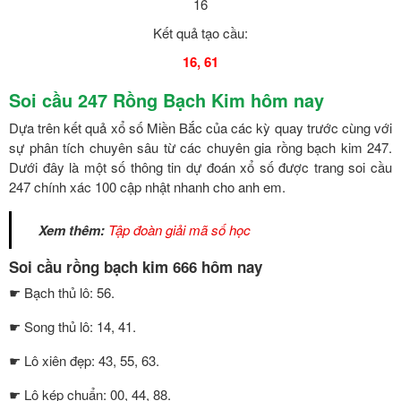
16
Kết quả tạo cầu:
16, 61
Soi cầu 247 Rồng Bạch Kim hôm nay
Dựa trên kết quả xổ số Miền Bắc của các kỳ quay trước cùng với
sự phân tích chuyên sâu từ các chuyên gia rồng bạch kim 247.
Dưới đây là một số thông tin dự đoán xổ số được trang soi cầu
247 chính xác 100 cập nhật nhanh cho anh em.
Xem thêm:
Tập đoàn giải mã số học
Soi cầu rồng bạch kim 666 hôm nay
☛ Bạch thủ lô: 56.
☛ Song thủ lô: 14, 41.
☛ Lô xiên đẹp: 43, 55, 63.
☛ Lô kép chuẩn: 00, 44, 88.