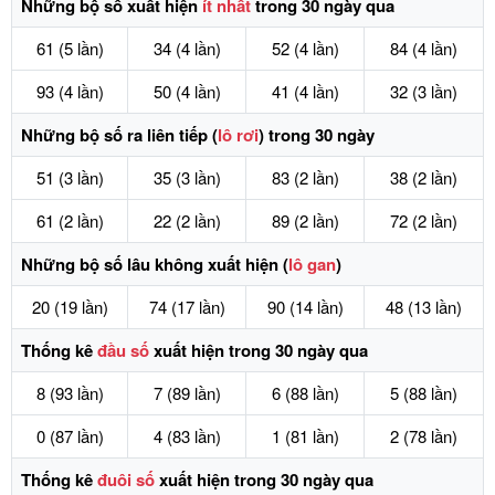
Những bộ số xuất hiện
ít nhất
trong 30 ngày qua
61
(5 lần)
34
(4 lần)
52
(4 lần)
84
(4 lần)
93
(4 lần)
50
(4 lần)
41
(4 lần)
32
(3 lần)
Những bộ số ra liên tiếp (
lô rơi
) trong 30 ngày
51
(3 lần)
35
(3 lần)
83
(2 lần)
38
(2 lần)
61
(2 lần)
22
(2 lần)
89
(2 lần)
72
(2 lần)
Những bộ số lâu không xuất hiện (
lô gan
)
20
(19 lần)
74
(17 lần)
90
(14 lần)
48
(13 lần)
Thống kê
đầu số
xuất hiện trong 30 ngày qua
8
(93 lần)
7
(89 lần)
6
(88 lần)
5
(88 lần)
0
(87 lần)
4
(83 lần)
1
(81 lần)
2
(78 lần)
Thống kê
đuôi số
xuất hiện trong 30 ngày qua