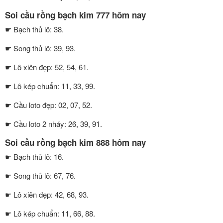
Soi cầu rồng bạch kim 777 hôm nay
☛ Bạch thủ lô: 38.
☛ Song thủ lô: 39, 93.
☛ Lô xiên đẹp: 52, 54, 61.
☛ Lô kép chuẩn: 11, 33, 99.
☛ Cầu loto đẹp: 02, 07, 52.
☛ Cầu loto 2 nháy: 26, 39, 91.
Soi cầu rồng bạch kim 888 hôm nay
☛ Bạch thủ lô: 16.
☛ Song thủ lô: 67, 76.
☛ Lô xiên đẹp: 42, 68, 93.
☛ Lô kép chuẩn: 11, 66, 88.