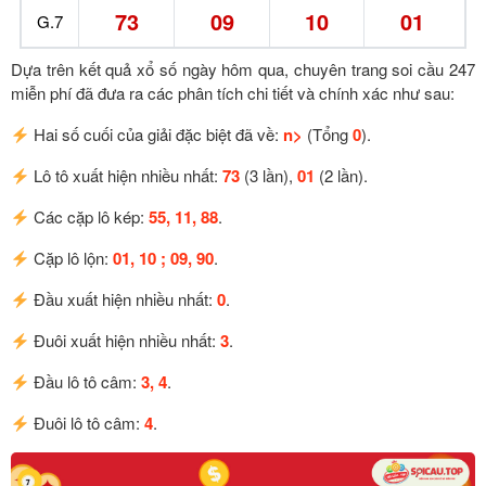
73
09
10
01
G.7
Dựa trên kết quả xổ số ngày hôm qua, chuyên trang soi cầu 247
miễn phí đã đưa ra các phân tích chi tiết và chính xác như sau:
Hai số cuối của giải đặc biệt đã về:
n>
(Tổng
0
).
Lô tô xuất hiện nhiều nhất:
73
(3 lần),
01
(2 lần).
Các cặp lô kép:
55, 11, 88
.
Cặp lô lộn:
01, 10 ; 09, 90
.
Đầu xuất hiện nhiều nhất:
0
.
Đuôi xuất hiện nhiều nhất:
3
.
Đầu lô tô câm:
3, 4
.
Đuôi lô tô câm:
4
.