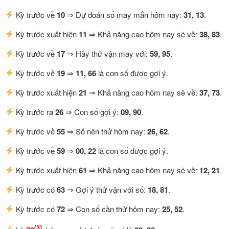
Kỳ trước về
10
⇒ Dự đoán số may mắn hôm nay:
31, 13
.
Kỳ trước xuất hiện
11
⇒ Khả năng cao hôm nay sẽ về:
38, 83
.
Kỳ trước về
17
⇒ Hãy thử vận may với:
59, 95
.
Kỳ trước về
19
⇒
11, 66
là con số được gợi ý.
Kỳ trước xuất hiện
21
⇒ Khả năng cao hôm nay sẽ về:
37, 73
.
Kỳ trước ra
26
⇒ Con số gợi ý:
09, 90
.
Kỳ trước về
55
⇒ Số nên thử hôm nay:
26, 62
.
Kỳ trước về
59
⇒
00, 22
là con số được gợi ý.
Kỳ trước xuất hiện
61
⇒ Khả năng cao hôm nay sẽ về:
12, 21
.
Kỳ trước có
63
⇒ Gợi ý thử vận với số:
18, 81
.
Kỳ trước có
72
⇒ Con số cần thử hôm nay:
25, 52
.
(3)