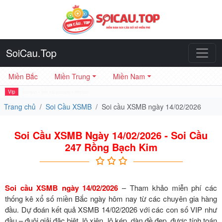
SoiCau.Top
Miền Bắc
Miền Trung
Miền Nam
Vip
sunwin
•
link tải sunwin
•
hitclub
Trang chủ
Soi Cầu XSMB
Soi cầu XSMB ngày 14/02/2026
Soi Cầu XSMB Ngày 14/02/2026 - Soi Cầu
247 Rồng Bạch Kim
Soi cầu XSMB ngày 14/02/2026
– Tham khảo miễn phí các
thống kê xổ số miền Bắc ngày hôm nay từ các chuyên gia hàng
đầu. Dự đoán kết quả XSMB 14/02/2026 với các con số VIP như
đầu – đuôi giải đặc biệt, lô xiên, lô kép, dàn đề đẹp, được tính toán