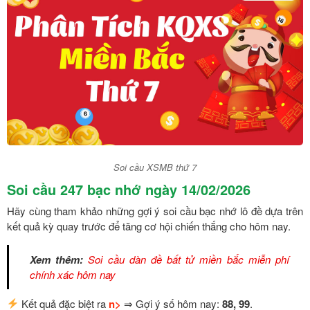
Soi cầu XSMB thứ 7
Soi cầu 247 bạc nhớ ngày 14/02/2026
Hãy cùng tham khảo những gợi ý soi cầu bạc nhớ lô đề dựa trên
kết quả kỳ quay trước để tăng cơ hội chiến thắng cho hôm nay.
Xem thêm:
Soi cầu dàn đề bất tử miền bắc miễn phí
chính xác hôm nay
Kết quả đặc biệt ra
n>
⇒ Gợi ý số hôm nay:
88, 99
.