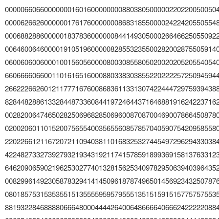
000006606600000001601600000000880380500000220220050050
000062662600000017617600000008683185500002422420550554
000688288600000183783600000084414930500026646625055092
006460064600001910519600000828553235500282002875505914
060060600600010015605600008003085580502002020520554054
660666606600110161651600088033830385522022225725094594
266222662601211777167600868361133130742244472975939438
828448288613328448733608441972464437164688191624223716
002820064746502825069682850696008708700469007866450878
020020601101520075655400356556085785704059075420958558
220226612116720721109403811016832532744549729629433038
422482733273927932193431921174157859189936915813763312
646209065902196253027740132815625340978295063940396435
008299614923058783294141450961878749650145692343250787
080185753153535515135555959579555135151591515775757553
881932284688880666480004444264006486666406662422222088