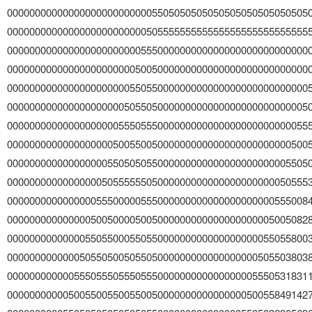
000000000000000000000000005505050505050505050505050505
000000000000000000000000050555555555555555555555555555
000000000000000000000000555000000000000000000000000000
000000000000000000000005005000000000000000000000000000
000000000000000000000055055000000000000000000000000000
000000000000000000000505505000000000000000000000000005
000000000000000000005550555000000000000000000000000055
000000000000000000050055005000000000000000000000000500
000000000000000000550505055000000000000000000000005505
000000000000000005055555505000000000000000000000050555
000000000000000055500000555000000000000000000000555008
000000000000000500500005005000000000000000000005005082
000000000000005505500055055000000000000000000055055800
000000000000050550500505505000000000000000000505503803
000000000000555055505550555000000000000000005550531831
000000000005005500550055005000000000000000050055849142