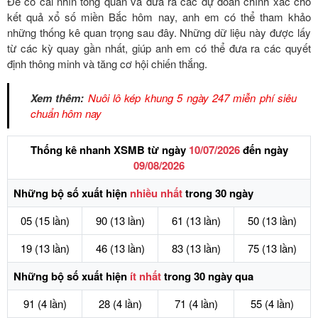
Để có cái nhìn tổng quan và đưa ra các dự đoán chính xác cho
kết quả xổ số miền Bắc hôm nay, anh em có thể tham khảo
những thống kê quan trọng sau đây. Những dữ liệu này được lấy
từ các kỳ quay gần nhất, giúp anh em có thể đưa ra các quyết
định thông minh và tăng cơ hội chiến thắng.
Xem thêm:
Nuôi lô kép khung 5 ngày 247 miễn phí siêu
chuẩn hôm nay
Thống kê nhanh XSMB từ ngày
10/07/2026
đến ngày
09/08/2026
Những bộ số xuất hiện
nhiều nhất
trong 30 ngày
05
(15 lần)
90
(13 lần)
61
(13 lần)
50
(13 lần)
19
(13 lần)
46
(13 lần)
83
(13 lần)
75
(13 lần)
Những bộ số xuất hiện
ít nhất
trong 30 ngày qua
91
(4 lần)
28
(4 lần)
71
(4 lần)
55
(4 lần)