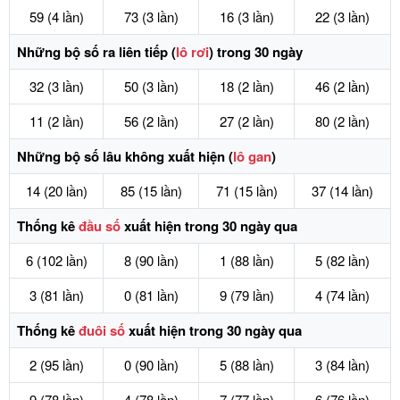
59
(4 lần)
73
(3 lần)
16
(3 lần)
22
(3 lần)
Những bộ số ra liên tiếp (
lô rơi
) trong 30 ngày
32
(3 lần)
50
(3 lần)
18
(2 lần)
46
(2 lần)
11
(2 lần)
56
(2 lần)
27
(2 lần)
80
(2 lần)
Những bộ số lâu không xuất hiện (
lô gan
)
14
(20 lần)
85
(15 lần)
71
(15 lần)
37
(14 lần)
Thống kê
đầu số
xuất hiện trong 30 ngày qua
6
(102 lần)
8
(90 lần)
1
(88 lần)
5
(82 lần)
3
(81 lần)
0
(81 lần)
9
(79 lần)
4
(74 lần)
Thống kê
đuôi số
xuất hiện trong 30 ngày qua
2
(95 lần)
0
(90 lần)
5
(88 lần)
3
(84 lần)
9
(78 lần)
4
(78 lần)
7
(77 lần)
6
(76 lần)