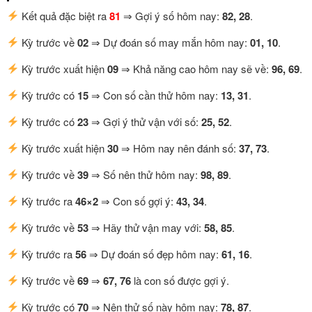
Kết quả đặc biệt ra
81
⇒ Gợi ý số hôm nay:
82, 28
.
Kỳ trước về
02
⇒ Dự đoán số may mắn hôm nay:
01, 10
.
Kỳ trước xuất hiện
09
⇒ Khả năng cao hôm nay sẽ về:
96, 69
.
Kỳ trước có
15
⇒ Con số cần thử hôm nay:
13, 31
.
Kỳ trước có
23
⇒ Gợi ý thử vận với số:
25, 52
.
Kỳ trước xuất hiện
30
⇒ Hôm nay nên đánh số:
37, 73
.
Kỳ trước về
39
⇒ Số nên thử hôm nay:
98, 89
.
Kỳ trước ra
46×2
⇒ Con số gợi ý:
43, 34
.
Kỳ trước về
53
⇒ Hãy thử vận may với:
58, 85
.
Kỳ trước ra
56
⇒ Dự đoán số đẹp hôm nay:
61, 16
.
Kỳ trước về
69
⇒
67, 76
là con số được gợi ý.
Kỳ trước có
70
⇒ Nên thử số này hôm nay:
78, 87
.