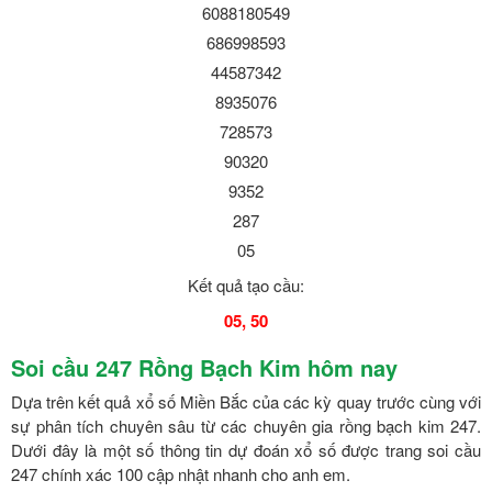
6088180549
686998593
44587342
8935076
728573
90320
9352
287
05
Kết quả tạo cầu:
05, 50
Soi cầu 247 Rồng Bạch Kim hôm nay
Dựa trên kết quả xổ số Miền Bắc của các kỳ quay trước cùng với
sự phân tích chuyên sâu từ các chuyên gia rồng bạch kim 247.
Dưới đây là một số thông tin dự đoán xổ số được trang soi cầu
247 chính xác 100 cập nhật nhanh cho anh em.