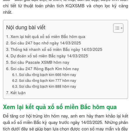
chi tiết từ thuật toán phân tích KQXSMB và chọn lọc kỹ càng
nhất.
Nội dung bài viết
Xem lại kết quả xổ số miền Bắc hôm qua
Soi cầu 247 bạc nhớ ngày 14/03/2025
Thống kê nhanh xổ số miền Bắc ngày 14/03/2025
Dự đoán xổ số miền Bắc ngày 14/03/2025
Soi cầu Pascale XSMB hôm nay
Soi cầu 247 Rồng Bạch Kim hôm nay
Soi cầu rồng bạch kim 666 hôm nay
Soi cầu rồng bạch kim 777 hôm nay
Soi cầu rồng bạch kim 888 hôm nay
Kết luận
Xem lại kết quả xổ số miền Bắc hôm qua
Để tăng cơ hội trúng lớn hôm nay, anh em hãy tham khảo lại kết
quả xổ số miền Bắc kỳ quay trước ngày 14/03/2025. Những phân
tích dưới đây sẽ giúp bạn lựa chọn được con số may mắn và đầy