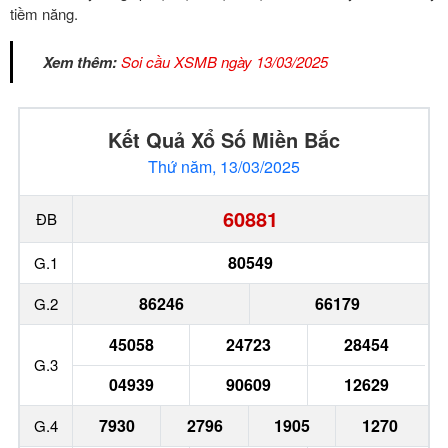
tiềm năng.
Xem thêm:
Soi cầu XSMB ngày 13/03/2025
Kết Quả Xổ Số Miền Bắc
Thứ năm, 13/03/2025
60881
ĐB
80549
G.1
86246
66179
G.2
45058
24723
28454
G.3
04939
90609
12629
7930
2796
1905
1270
G.4