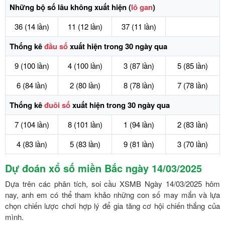
Những bộ số lâu không xuất hiện (
lô gan
)
36
(14 lần)
11
(12 lần)
37
(11 lần)
Thống kê
đầu số
xuất hiện trong 30 ngày qua
9
(100 lần)
4
(100 lần)
3
(87 lần)
5
(85 lần)
6
(84 lần)
2
(80 lần)
8
(78 lần)
7
(78 lần)
Thống kê
đuôi số
xuất hiện trong 30 ngày qua
7
(104 lần)
8
(101 lần)
1
(94 lần)
2
(83 lần)
4
(83 lần)
5
(83 lần)
9
(81 lần)
3
(70 lần)
Dự đoán xổ số miền Bắc ngày 14/03/2025
Dựa trên các phân tích, soi cầu XSMB Ngày 14/03/2025 hôm
nay, anh em có thể tham khảo những con số may mắn và lựa
chọn chiến lược chơi hợp lý để gia tăng cơ hội chiến thắng của
mình.