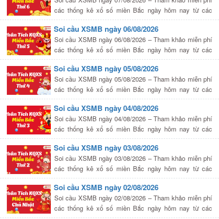
các thống kê xổ số miền Bắc ngày hôm nay từ các
chuyên gia hàng đầu. Dự đoán kết quả XSMB
Soi cầu XSMB ngày 06/08/2026
07/08/2026 với các con […]
Soi cầu XSMB ngày 06/08/2026 – Tham khảo miễn phí
các thống kê xổ số miền Bắc ngày hôm nay từ các
chuyên gia hàng đầu. Dự đoán kết quả XSMB
Soi cầu XSMB ngày 05/08/2026
06/08/2026 với các con […]
Soi cầu XSMB ngày 05/08/2026 – Tham khảo miễn phí
các thống kê xổ số miền Bắc ngày hôm nay từ các
chuyên gia hàng đầu. Dự đoán kết quả XSMB
Soi cầu XSMB ngày 04/08/2026
05/08/2026 với các con […]
Soi cầu XSMB ngày 04/08/2026 – Tham khảo miễn phí
các thống kê xổ số miền Bắc ngày hôm nay từ các
chuyên gia hàng đầu. Dự đoán kết quả XSMB
Soi cầu XSMB ngày 03/08/2026
04/08/2026 với các con […]
Soi cầu XSMB ngày 03/08/2026 – Tham khảo miễn phí
các thống kê xổ số miền Bắc ngày hôm nay từ các
chuyên gia hàng đầu. Dự đoán kết quả XSMB
Soi cầu XSMB ngày 02/08/2026
03/08/2026 với các con […]
Soi cầu XSMB ngày 02/08/2026 – Tham khảo miễn phí
các thống kê xổ số miền Bắc ngày hôm nay từ các
chuyên gia hàng đầu. Dự đoán kết quả XSMB