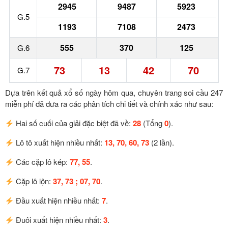
2945
9487
5923
G.5
1193
7108
2473
555
370
125
G.6
73
13
42
70
G.7
Dựa trên kết quả xổ số ngày hôm qua, chuyên trang soi cầu 247
miễn phí đã đưa ra các phân tích chi tiết và chính xác như sau:
Hai số cuối của giải đặc biệt đã về:
28
(Tổng
0
).
Lô tô xuất hiện nhiều nhất:
13, 70, 60, 73
(2 lần).
Các cặp lô kép:
77, 55
.
Cặp lô lộn:
37, 73 ; 07, 70
.
Đầu xuất hiện nhiều nhất:
7
.
Đuôi xuất hiện nhiều nhất:
3
.