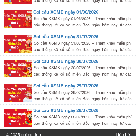
các thống kê xổ số miền Bắc ngày hôm nay từ các
chuyên gia hàng đầu. Dự đoán kết quả XSMB
Soi cầu XSMB ngày 01/08/2026
02/08/2026 với các con […]
Soi cầu XSMB ngày 01/08/2026 – Tham khảo miễn phí
các thống kê xổ số miền Bắc ngày hôm nay từ các
chuyên gia hàng đầu. Dự đoán kết quả XSMB
Soi cầu XSMB ngày 31/07/2026
01/08/2026 với các con […]
Soi cầu XSMB ngày 31/07/2026 – Tham khảo miễn phí
các thống kê xổ số miền Bắc ngày hôm nay từ các
chuyên gia hàng đầu. Dự đoán kết quả XSMB
Soi cầu XSMB ngày 30/07/2026
31/07/2026 với các con […]
Soi cầu XSMB ngày 30/07/2026 – Tham khảo miễn phí
các thống kê xổ số miền Bắc ngày hôm nay từ các
chuyên gia hàng đầu. Dự đoán kết quả XSMB
Soi cầu XSMB ngày 29/07/2026
30/07/2026 với các con […]
Soi cầu XSMB ngày 29/07/2026 – Tham khảo miễn phí
các thống kê xổ số miền Bắc ngày hôm nay từ các
chuyên gia hàng đầu. Dự đoán kết quả XSMB
Soi cầu XSMB ngày 28/07/2026
29/07/2026 với các con […]
Soi cầu XSMB ngày 28/07/2026 – Tham khảo miễn phí
các thống kê xổ số miền Bắc ngày hôm nay từ các
chuyên gia hàng đầu. Dự đoán kết quả XSMB
© 2025 soicau.top
Liên hệ
28/07/2026 với các con […]