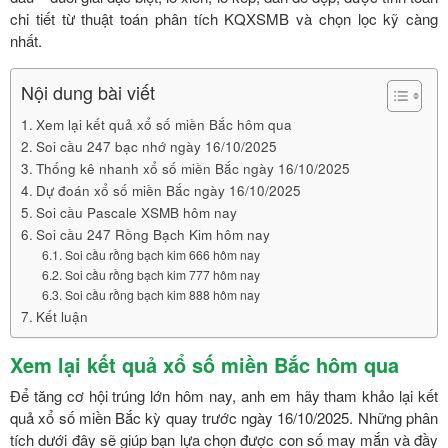
chi tiết từ thuật toán phân tích KQXSMB và chọn lọc kỹ càng
nhất.
Nội dung bài viết
Xem lại kết quả xổ số miền Bắc hôm qua
Soi cầu 247 bạc nhớ ngày 16/10/2025
Thống kê nhanh xổ số miền Bắc ngày 16/10/2025
Dự đoán xổ số miền Bắc ngày 16/10/2025
Soi cầu Pascale XSMB hôm nay
Soi cầu 247 Rồng Bạch Kim hôm nay
Soi cầu rồng bạch kim 666 hôm nay
Soi cầu rồng bạch kim 777 hôm nay
Soi cầu rồng bạch kim 888 hôm nay
Kết luận
Xem lại kết quả xổ số miền Bắc hôm qua
Để tăng cơ hội trúng lớn hôm nay, anh em hãy tham khảo lại kết
quả xổ số miền Bắc kỳ quay trước ngày 16/10/2025. Những phân
tích dưới đây sẽ giúp bạn lựa chọn được con số may mắn và đầy