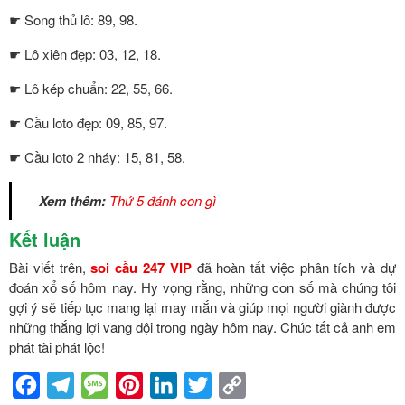
☛ Song thủ lô: 89, 98.
☛ Lô xiên đẹp: 03, 12, 18.
☛ Lô kép chuẩn: 22, 55, 66.
☛ Cầu loto đẹp: 09, 85, 97.
☛ Cầu loto 2 nháy: 15, 81, 58.
Xem thêm:
Thứ 5 đánh con gì
Kết luận
Bài viết trên,
soi cầu 247 VIP
đã hoàn tất việc phân tích và dự
đoán xổ số hôm nay. Hy vọng rằng, những con số mà chúng tôi
gợi ý sẽ tiếp tục mang lại may mắn và giúp mọi người giành được
những thắng lợi vang dội trong ngày hôm nay. Chúc tất cả anh em
phát tài phát lộc!
Facebook
Telegram
Message
Pinterest
LinkedIn
Twitter
Copy