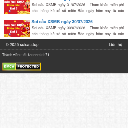
Soi cầu XSMB ngày 31/07/2026 – Tham khảo miễn phí
các thống kê xổ số miền Bắc ngày hôm nay từ các
chuyên gia hàng đầu. Dự đoán kết quả XSMB
Soi cầu XSMB ngày 30/07/2026
31/07/2026 với các con […]
Soi cầu XSMB ngày 30/07/2026 – Tham khảo miễn phí
các thống kê xổ số miền Bắc ngày hôm nay từ các
chuyên gia hàng đầu. Dự đoán kết quả XSMB
© 2025 soicau.top
Liên hệ
30/07/2026 với các con […]
Thành viên mới: khanhminh71