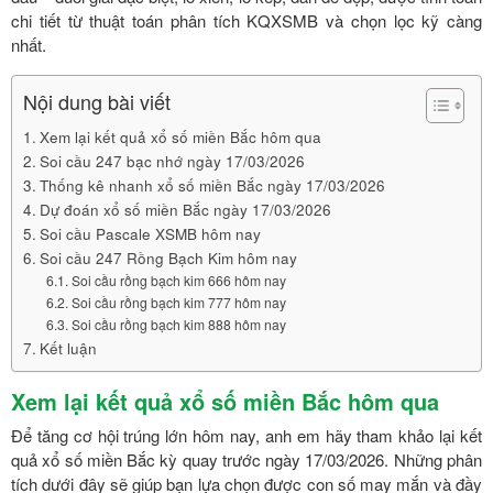
chi tiết từ thuật toán phân tích KQXSMB và chọn lọc kỹ càng
nhất.
Nội dung bài viết
Xem lại kết quả xổ số miền Bắc hôm qua
Soi cầu 247 bạc nhớ ngày 17/03/2026
Thống kê nhanh xổ số miền Bắc ngày 17/03/2026
Dự đoán xổ số miền Bắc ngày 17/03/2026
Soi cầu Pascale XSMB hôm nay
Soi cầu 247 Rồng Bạch Kim hôm nay
Soi cầu rồng bạch kim 666 hôm nay
Soi cầu rồng bạch kim 777 hôm nay
Soi cầu rồng bạch kim 888 hôm nay
Kết luận
Xem lại kết quả xổ số miền Bắc hôm qua
Để tăng cơ hội trúng lớn hôm nay, anh em hãy tham khảo lại kết
quả xổ số miền Bắc kỳ quay trước ngày 17/03/2026. Những phân
tích dưới đây sẽ giúp bạn lựa chọn được con số may mắn và đầy