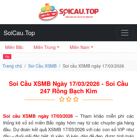
SoiCau.Top
Miền Bắc
Miền Trung
Miền Nam
Vip
sunwin
•
link tải sunwin
•
hitclub
Trang chủ
Soi Cầu XSMB
Soi cầu XSMB ngày 17/03/2026
Soi Cầu XSMB Ngày 17/03/2026 - Soi Cầu
247 Rồng Bạch Kim
Soi cầu XSMB ngày 17/03/2026
– Tham khảo miễn phí các
thống kê xổ số miền Bắc ngày hôm nay từ các chuyên gia hàng
đầu. Dự đoán kết quả XSMB 17/03/2026 với các con số VIP như
đầu – đuôi giải đặc biệt, lô xiên, lô kép, dàn đề đẹp, được tính toán