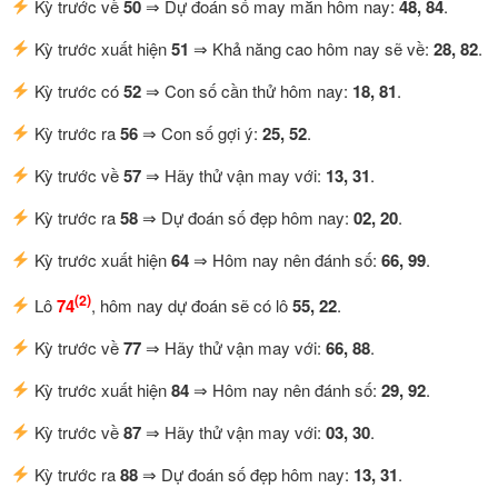
Kỳ trước về
50
⇒ Dự đoán số may mắn hôm nay:
48, 84
.
Kỳ trước xuất hiện
51
⇒ Khả năng cao hôm nay sẽ về:
28, 82
.
Kỳ trước có
52
⇒ Con số cần thử hôm nay:
18, 81
.
Kỳ trước ra
56
⇒ Con số gợi ý:
25, 52
.
Kỳ trước về
57
⇒ Hãy thử vận may với:
13, 31
.
Kỳ trước ra
58
⇒ Dự đoán số đẹp hôm nay:
02, 20
.
Kỳ trước xuất hiện
64
⇒ Hôm nay nên đánh số:
66, 99
.
(2)
Lô
74
, hôm nay dự đoán sẽ có lô
55, 22
.
Kỳ trước về
77
⇒ Hãy thử vận may với:
66, 88
.
Kỳ trước xuất hiện
84
⇒ Hôm nay nên đánh số:
29, 92
.
Kỳ trước về
87
⇒ Hãy thử vận may với:
03, 30
.
Kỳ trước ra
88
⇒ Dự đoán số đẹp hôm nay:
13, 31
.