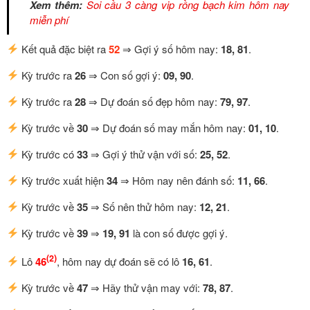
Xem thêm:
Soi cầu 3 càng vip rồng bạch kim hôm nay
miễn phí
Kết quả đặc biệt ra
52
⇒ Gợi ý số hôm nay:
18, 81
.
Kỳ trước ra
26
⇒ Con số gợi ý:
09, 90
.
Kỳ trước ra
28
⇒ Dự đoán số đẹp hôm nay:
79, 97
.
Kỳ trước về
30
⇒ Dự đoán số may mắn hôm nay:
01, 10
.
Kỳ trước có
33
⇒ Gợi ý thử vận với số:
25, 52
.
Kỳ trước xuất hiện
34
⇒ Hôm nay nên đánh số:
11, 66
.
Kỳ trước về
35
⇒ Số nên thử hôm nay:
12, 21
.
Kỳ trước về
39
⇒
19, 91
là con số được gợi ý.
(2)
Lô
46
, hôm nay dự đoán sẽ có lô
16, 61
.
Kỳ trước về
47
⇒ Hãy thử vận may với:
78, 87
.