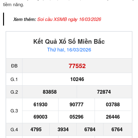
tiềm năng.
Xem thêm:
Soi cầu XSMB ngày 16/03/2026
Kết Quả Xổ Số Miền Bắc
Thứ hai, 16/03/2026
77552
ĐB
10246
G.1
83858
72874
G.2
61930
90777
03788
G.3
69003
05296
26446
4795
3934
6784
6764
G.4