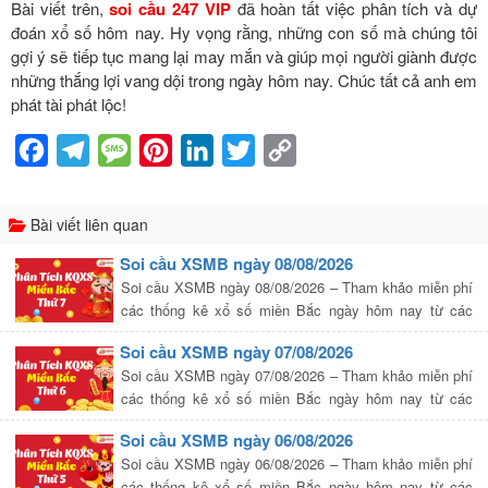
Bài viết trên,
soi cầu 247 VIP
đã hoàn tất việc phân tích và dự
đoán xổ số hôm nay. Hy vọng rằng, những con số mà chúng tôi
gợi ý sẽ tiếp tục mang lại may mắn và giúp mọi người giành được
những thắng lợi vang dội trong ngày hôm nay. Chúc tất cả anh em
phát tài phát lộc!
Facebook
Telegram
Message
Pinterest
LinkedIn
Twitter
Copy
Link
Bài viết liên quan
Soi cầu XSMB ngày 08/08/2026
Soi cầu XSMB ngày 08/08/2026 – Tham khảo miễn phí
các thống kê xổ số miền Bắc ngày hôm nay từ các
chuyên gia hàng đầu. Dự đoán kết quả XSMB
Soi cầu XSMB ngày 07/08/2026
08/08/2026 với các con […]
Soi cầu XSMB ngày 07/08/2026 – Tham khảo miễn phí
các thống kê xổ số miền Bắc ngày hôm nay từ các
chuyên gia hàng đầu. Dự đoán kết quả XSMB
Soi cầu XSMB ngày 06/08/2026
07/08/2026 với các con […]
Soi cầu XSMB ngày 06/08/2026 – Tham khảo miễn phí
các thống kê xổ số miền Bắc ngày hôm nay từ các