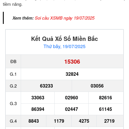
tiềm năng.
Xem thêm:
Soi cầu XSMB ngày 19/07/2025
Kết Quả Xổ Số Miền Bắc
Thứ bảy, 19/07/2025
15306
ĐB
32824
G.1
63233
03056
G.2
33063
02960
82616
G.3
86394
02447
61145
8843
1179
4275
2719
G.4