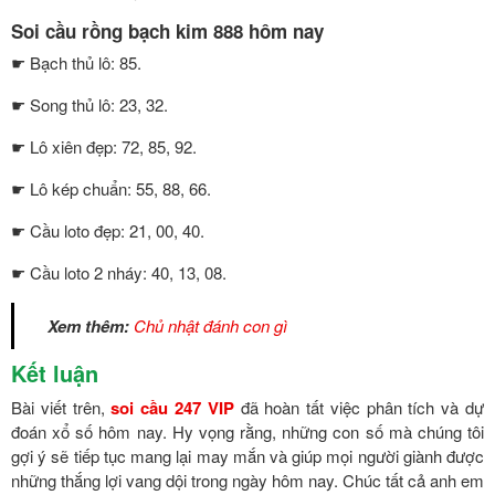
Soi cầu rồng bạch kim 888 hôm nay
☛ Bạch thủ lô: 85.
☛ Song thủ lô: 23, 32.
☛ Lô xiên đẹp: 72, 85, 92.
☛ Lô kép chuẩn: 55, 88, 66.
☛ Cầu loto đẹp: 21, 00, 40.
☛ Cầu loto 2 nháy: 40, 13, 08.
Xem thêm:
Chủ nhật đánh con gì
Kết luận
Bài viết trên,
soi cầu 247 VIP
đã hoàn tất việc phân tích và dự
đoán xổ số hôm nay. Hy vọng rằng, những con số mà chúng tôi
gợi ý sẽ tiếp tục mang lại may mắn và giúp mọi người giành được
những thắng lợi vang dội trong ngày hôm nay. Chúc tất cả anh em