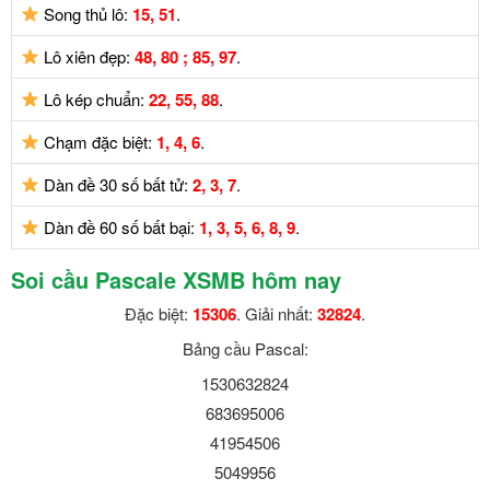
Song thủ lô:
15, 51
.
Lô xiên đẹp:
48, 80 ; 85, 97
.
Lô kép chuẩn:
22, 55, 88
.
Chạm đặc biệt:
1, 4, 6
.
Dàn đề 30 số bất tử:
2, 3, 7
.
Dàn đề 60 số bất bại:
1, 3, 5, 6, 8, 9
.
Soi cầu Pascale XSMB hôm nay
Đặc biệt:
15306
. Giải nhất:
32824
.
Bảng cầu Pascal:
1530632824
683695006
41954506
5049956