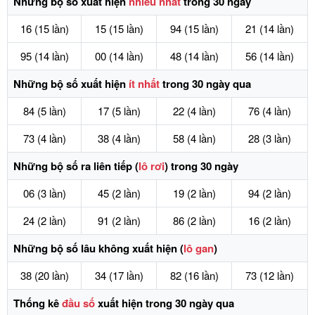
Những bộ số xuất hiện
nhiều nhất
trong 30 ngày
16
(15 lần)
15
(15 lần)
94
(15 lần)
21
(14 lần)
95
(14 lần)
00
(14 lần)
48
(14 lần)
56
(14 lần)
Những bộ số xuất hiện
ít nhất
trong 30 ngày qua
84
(5 lần)
17
(5 lần)
22
(4 lần)
76
(4 lần)
73
(4 lần)
38
(4 lần)
58
(4 lần)
28
(3 lần)
Những bộ số ra liên tiếp (
lô rơi
) trong 30 ngày
06
(3 lần)
45
(2 lần)
19
(2 lần)
94
(2 lần)
24
(2 lần)
91
(2 lần)
86
(2 lần)
16
(2 lần)
Những bộ số lâu không xuất hiện (
lô gan
)
38
(20 lần)
34
(17 lần)
82
(16 lần)
73
(12 lần)
Thống kê
đầu số
xuất hiện trong 30 ngày qua