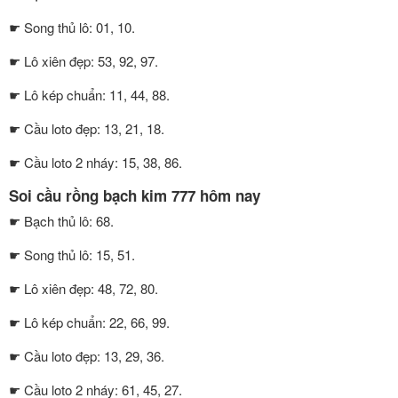
☛ Song thủ lô: 01, 10.
☛ Lô xiên đẹp: 53, 92, 97.
☛ Lô kép chuẩn: 11, 44, 88.
☛ Cầu loto đẹp: 13, 21, 18.
☛ Cầu loto 2 nháy: 15, 38, 86.
Soi cầu rồng bạch kim 777 hôm nay
☛ Bạch thủ lô: 68.
☛ Song thủ lô: 15, 51.
☛ Lô xiên đẹp: 48, 72, 80.
☛ Lô kép chuẩn: 22, 66, 99.
☛ Cầu loto đẹp: 13, 29, 36.
☛ Cầu loto 2 nháy: 61, 45, 27.