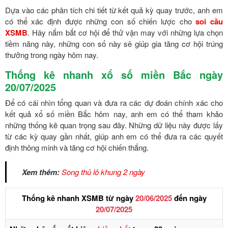
Dựa vào các phân tích chi tiết từ kết quả kỳ quay trước, anh em
có thể xác định được những con số chiến lược cho
soi cầu
XSMB
. Hãy nắm bắt cơ hội để thử vận may với những lựa chọn
tiềm năng này, những con số này sẽ giúp gia tăng cơ hội trúng
thưởng trong ngày hôm nay.
Thống kê nhanh xổ số miền Bắc ngày
20/07/2025
Để có cái nhìn tổng quan và đưa ra các dự đoán chính xác cho
kết quả xổ số miền Bắc hôm nay, anh em có thể tham khảo
những thống kê quan trọng sau đây. Những dữ liệu này được lấy
từ các kỳ quay gần nhất, giúp anh em có thể đưa ra các quyết
định thông minh và tăng cơ hội chiến thắng.
Xem thêm:
Song thủ lô khung 2 ngày
Thống kê nhanh XSMB từ ngày
20/06/2025
đến ngày
20/07/2025