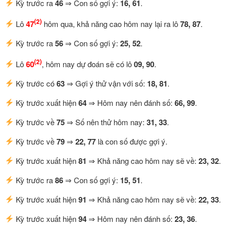
Kỳ trước ra
46
⇒ Con số gợi ý:
16, 61
.
(2)
Lô
47
hôm qua, khả năng cao hôm nay lại ra lô
78, 87
.
Kỳ trước ra
56
⇒ Con số gợi ý:
25, 52
.
(2)
Lô
60
, hôm nay dự đoán sẽ có lô
09, 90
.
Kỳ trước có
63
⇒ Gợi ý thử vận với số:
18, 81
.
Kỳ trước xuất hiện
64
⇒ Hôm nay nên đánh số:
66, 99
.
Kỳ trước về
75
⇒ Số nên thử hôm nay:
31, 33
.
Kỳ trước về
79
⇒
22, 77
là con số được gợi ý.
Kỳ trước xuất hiện
81
⇒ Khả năng cao hôm nay sẽ về:
23, 32
.
Kỳ trước ra
86
⇒ Con số gợi ý:
15, 51
.
Kỳ trước xuất hiện
91
⇒ Khả năng cao hôm nay sẽ về:
22, 33
.
Kỳ trước xuất hiện
94
⇒ Hôm nay nên đánh số:
23, 36
.