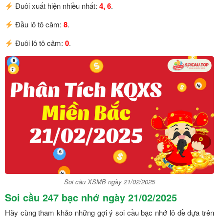
Đuôi xuất hiện nhiều nhất:
4, 6
.
Đầu lô tô câm:
8
.
Đuôi lô tô câm:
0
.
Soi cầu XSMB ngày 21/02/2025
Soi cầu 247 bạc nhớ ngày 21/02/2025
Hãy cùng tham khảo những gợi ý soi cầu bạc nhớ lô đề dựa trên