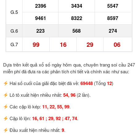
2396
3434
5547
G.5
9461
8322
8597
223
568
274
G.6
99
16
29
06
G.7
Dựa trên kết quả xổ số ngày hôm qua, chuyên trang soi cầu 247
miễn phí đã đưa ra các phân tích chi tiết và chính xác như sau:
Hai số cuối của giải đặc biệt đã về:
69448
(Tổng
12
)
Lô tô xuất hiện nhiều nhất:
54, 96
(2 lần).
Các cặp lô kép:
11, 22, 55, 99
.
Cặp lô lộn:
16, 61 ; 29, 92 ; 47, 74
.
Đầu xuất hiện nhiều nhất:
9
.