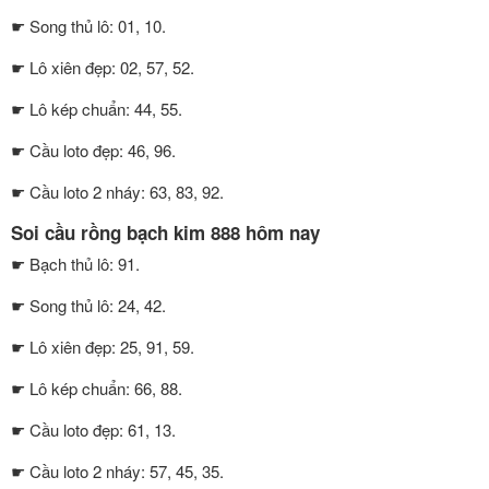
☛ Song thủ lô: 01, 10.
☛ Lô xiên đẹp: 02, 57, 52.
☛ Lô kép chuẩn: 44, 55.
☛ Cầu loto đẹp: 46, 96.
☛ Cầu loto 2 nháy: 63, 83, 92.
Soi cầu rồng bạch kim 888 hôm nay
☛ Bạch thủ lô: 91.
☛ Song thủ lô: 24, 42.
☛ Lô xiên đẹp: 25, 91, 59.
☛ Lô kép chuẩn: 66, 88.
☛ Cầu loto đẹp: 61, 13.
☛ Cầu loto 2 nháy: 57, 45, 35.