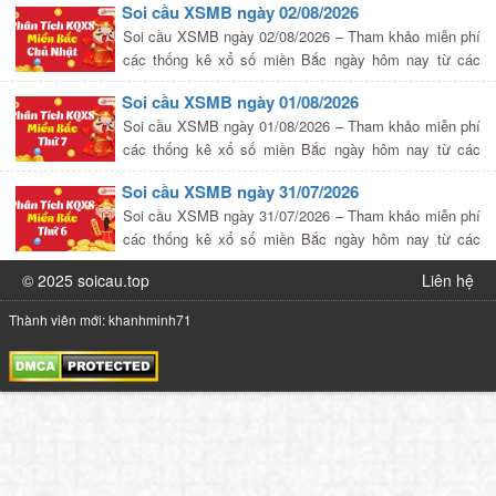
Soi cầu XSMB ngày 02/08/2026
03/08/2026 với các con […]
Soi cầu XSMB ngày 02/08/2026 – Tham khảo miễn phí
các thống kê xổ số miền Bắc ngày hôm nay từ các
chuyên gia hàng đầu. Dự đoán kết quả XSMB
Soi cầu XSMB ngày 01/08/2026
02/08/2026 với các con […]
Soi cầu XSMB ngày 01/08/2026 – Tham khảo miễn phí
các thống kê xổ số miền Bắc ngày hôm nay từ các
chuyên gia hàng đầu. Dự đoán kết quả XSMB
Soi cầu XSMB ngày 31/07/2026
01/08/2026 với các con […]
Soi cầu XSMB ngày 31/07/2026 – Tham khảo miễn phí
các thống kê xổ số miền Bắc ngày hôm nay từ các
chuyên gia hàng đầu. Dự đoán kết quả XSMB
© 2025 soicau.top
Liên hệ
31/07/2026 với các con […]
Thành viên mới: khanhminh71