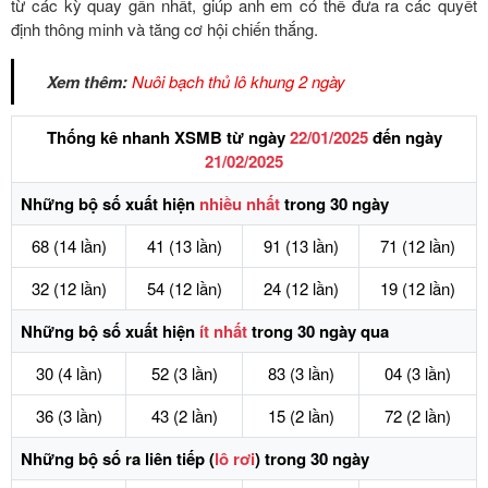
từ các kỳ quay gần nhất, giúp anh em có thể đưa ra các quyết
định thông minh và tăng cơ hội chiến thắng.
Xem thêm:
Nuôi bạch thủ lô khung 2 ngày
Thống kê nhanh XSMB từ ngày
22/01/2025
đến ngày
21/02/2025
Những bộ số xuất hiện
nhiều nhất
trong 30 ngày
68
(14 lần)
41
(13 lần)
91
(13 lần)
71
(12 lần)
32
(12 lần)
54
(12 lần)
24
(12 lần)
19
(12 lần)
Những bộ số xuất hiện
ít nhất
trong 30 ngày qua
30
(4 lần)
52
(3 lần)
83
(3 lần)
04
(3 lần)
36
(3 lần)
43
(2 lần)
15
(2 lần)
72
(2 lần)
Những bộ số ra liên tiếp (
lô rơi
) trong 30 ngày