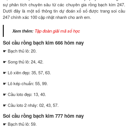
sự phân tích chuyên sâu từ các chuyên gia rồng bạch kim 247.
Dưới đây là một số thông tin dự đoán xổ số được trang soi cầu
247 chính xác 100 cập nhật nhanh cho anh em.
Xem thêm:
Tập đoàn giải mã số học
Soi cầu rồng bạch kim 666 hôm nay
☛ Bạch thủ lô: 20.
☛ Song thủ lô: 24, 42.
☛ Lô xiên đẹp: 35, 57, 63.
☛ Lô kép chuẩn: 55, 99.
☛ Cầu loto đẹp: 13, 40.
☛ Cầu loto 2 nháy: 02, 43, 57.
Soi cầu rồng bạch kim 777 hôm nay
☛ Bạch thủ lô: 59.