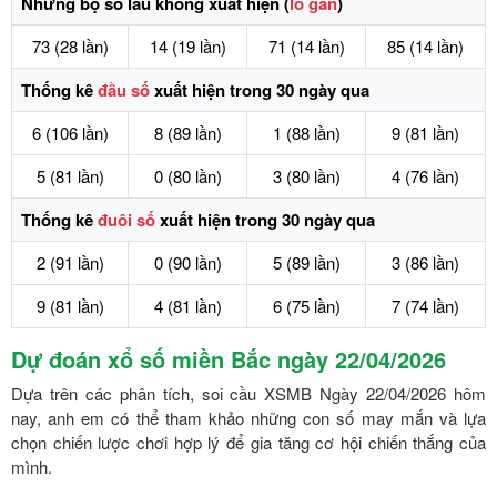
Những bộ số lâu không xuất hiện (
lô gan
)
73
(28 lần)
14
(19 lần)
71
(14 lần)
85
(14 lần)
Thống kê
đầu số
xuất hiện trong 30 ngày qua
6
(106 lần)
8
(89 lần)
1
(88 lần)
9
(81 lần)
5
(81 lần)
0
(80 lần)
3
(80 lần)
4
(76 lần)
Thống kê
đuôi số
xuất hiện trong 30 ngày qua
2
(91 lần)
0
(90 lần)
5
(89 lần)
3
(86 lần)
9
(81 lần)
4
(81 lần)
6
(75 lần)
7
(74 lần)
Dự đoán xổ số miền Bắc ngày 22/04/2026
Dựa trên các phân tích, soi cầu XSMB Ngày 22/04/2026 hôm
nay, anh em có thể tham khảo những con số may mắn và lựa
chọn chiến lược chơi hợp lý để gia tăng cơ hội chiến thắng của
mình.