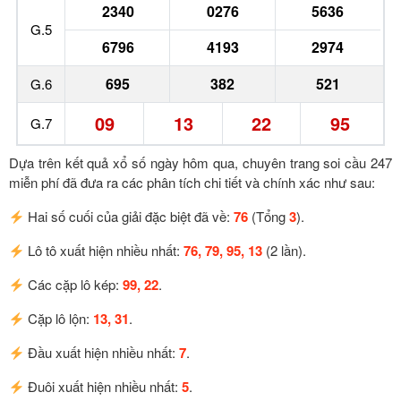
2340
0276
5636
G.5
6796
4193
2974
695
382
521
G.6
09
13
22
95
G.7
Dựa trên kết quả xổ số ngày hôm qua, chuyên trang soi cầu 247
miễn phí đã đưa ra các phân tích chi tiết và chính xác như sau:
Hai số cuối của giải đặc biệt đã về:
76
(Tổng
3
).
Lô tô xuất hiện nhiều nhất:
76, 79, 95, 13
(2 lần).
Các cặp lô kép:
99, 22
.
Cặp lô lộn:
13, 31
.
Đầu xuất hiện nhiều nhất:
7
.
Đuôi xuất hiện nhiều nhất:
5
.