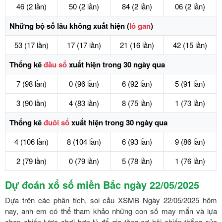
46
(2 lần)
50
(2 lần)
84
(2 lần)
06
(2 lần)
Những bộ số lâu không xuất hiện (
lô gan
)
53
(17 lần)
17
(17 lần)
21
(16 lần)
42
(15 lần)
Thống kê
đầu số
xuất hiện trong 30 ngày qua
7
(98 lần)
0
(96 lần)
6
(92 lần)
5
(91 lần)
3
(90 lần)
4
(83 lần)
8
(75 lần)
1
(73 lần)
Thống kê
đuôi số
xuất hiện trong 30 ngày qua
4
(106 lần)
8
(104 lần)
6
(93 lần)
9
(86 lần)
2
(79 lần)
0
(79 lần)
5
(78 lần)
1
(76 lần)
Dự đoán xổ số miền Bắc ngày 22/05/2025
Dựa trên các phân tích, soi cầu XSMB Ngày 22/05/2025 hôm
nay, anh em có thể tham khảo những con số may mắn và lựa
chọn chiến lược chơi hợp lý để gia tăng cơ hội chiến thắng của