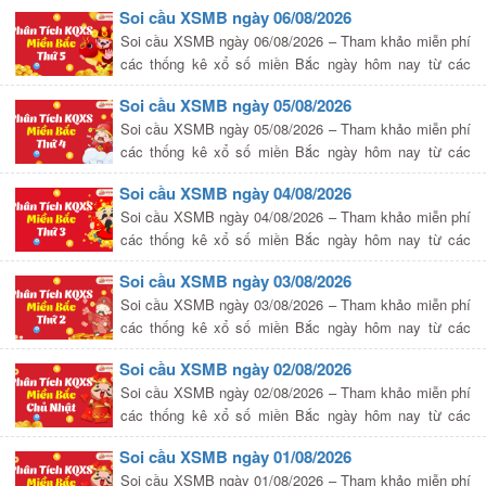
Soi cầu XSMB ngày 06/08/2026
07/08/2026 với các con […]
Soi cầu XSMB ngày 06/08/2026 – Tham khảo miễn phí
các thống kê xổ số miền Bắc ngày hôm nay từ các
chuyên gia hàng đầu. Dự đoán kết quả XSMB
Soi cầu XSMB ngày 05/08/2026
06/08/2026 với các con […]
Soi cầu XSMB ngày 05/08/2026 – Tham khảo miễn phí
các thống kê xổ số miền Bắc ngày hôm nay từ các
chuyên gia hàng đầu. Dự đoán kết quả XSMB
Soi cầu XSMB ngày 04/08/2026
05/08/2026 với các con […]
Soi cầu XSMB ngày 04/08/2026 – Tham khảo miễn phí
các thống kê xổ số miền Bắc ngày hôm nay từ các
chuyên gia hàng đầu. Dự đoán kết quả XSMB
Soi cầu XSMB ngày 03/08/2026
04/08/2026 với các con […]
Soi cầu XSMB ngày 03/08/2026 – Tham khảo miễn phí
các thống kê xổ số miền Bắc ngày hôm nay từ các
chuyên gia hàng đầu. Dự đoán kết quả XSMB
Soi cầu XSMB ngày 02/08/2026
03/08/2026 với các con […]
Soi cầu XSMB ngày 02/08/2026 – Tham khảo miễn phí
các thống kê xổ số miền Bắc ngày hôm nay từ các
chuyên gia hàng đầu. Dự đoán kết quả XSMB
Soi cầu XSMB ngày 01/08/2026
02/08/2026 với các con […]
Soi cầu XSMB ngày 01/08/2026 – Tham khảo miễn phí