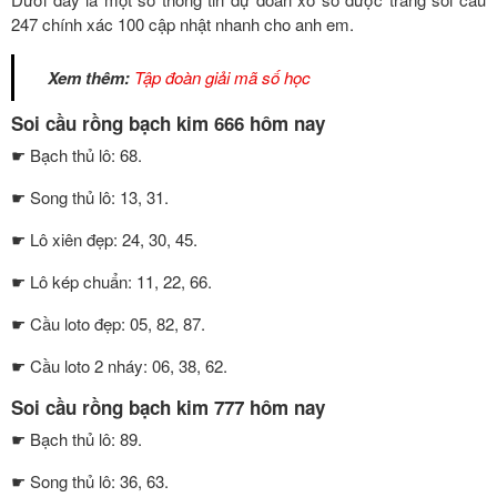
247 chính xác 100 cập nhật nhanh cho anh em.
Xem thêm:
Tập đoàn giải mã số học
Soi cầu rồng bạch kim 666 hôm nay
☛ Bạch thủ lô: 68.
☛ Song thủ lô: 13, 31.
☛ Lô xiên đẹp: 24, 30, 45.
☛ Lô kép chuẩn: 11, 22, 66.
☛ Cầu loto đẹp: 05, 82, 87.
☛ Cầu loto 2 nháy: 06, 38, 62.
Soi cầu rồng bạch kim 777 hôm nay
☛ Bạch thủ lô: 89.
☛ Song thủ lô: 36, 63.