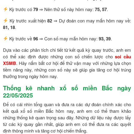
Kỳ trước có
79
⇒ Nên thử số này hôm nay:
75, 57
.
Kỳ trước xuất hiện
82
⇒ Dự đoán con may mắn hôm nay về:
81, 18
.
Kỳ trước về
96
⇒ Con số may mắn hôm nay:
93, 39
.
Dựa vào các phân tích chi tiết từ kết quả kỳ quay trước, anh em
có thể xác định được những con số chiến lược cho
soi cầu
XSMB
. Hãy nắm bắt cơ hội để thử vận may với những lựa chọn
tiềm năng này, những con số này sẽ giúp gia tăng cơ hội trúng
thưởng trong ngày hôm nay.
Thống kê nhanh xổ số miền Bắc ngày
22/05/2025
Để có cái nhìn tổng quan và đưa ra các dự đoán chính xác cho
kết quả xổ số miền Bắc hôm nay, anh em có thể tham khảo
những thống kê quan trọng sau đây. Những dữ liệu này được lấy
từ các kỳ quay gần nhất, giúp anh em có thể đưa ra các quyết
định thông minh và tăng cơ hội chiến thắng.