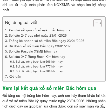
chi tiết từ thuật toán phân tích KQXSMB và chọn lọc kỹ càng
nhất.
Nội dung bài viết
Xem lại kết quả xổ số miền Bắc hôm qua
Soi cầu 247 bạc nhớ ngày 23/01/2026
Thống kê nhanh xổ số miền Bắc ngày 23/01/2026
Dự đoán xổ số miền Bắc ngày 23/01/2026
Soi cầu Pascale XSMB hôm nay
Soi cầu 247 Rồng Bạch Kim hôm nay
Soi cầu rồng bạch kim 666 hôm nay
Soi cầu rồng bạch kim 777 hôm nay
Soi cầu rồng bạch kim 888 hôm nay
Kết luận
Xem lại kết quả xổ số miền Bắc hôm qua
Để tăng cơ hội trúng lớn hôm nay, anh em hãy tham khảo lại kết
quả xổ số miền Bắc kỳ quay trước ngày 23/01/2026. Những phân
tích dưới đây sẽ giúp bạn lựa chọn được con số may mắn và đầy