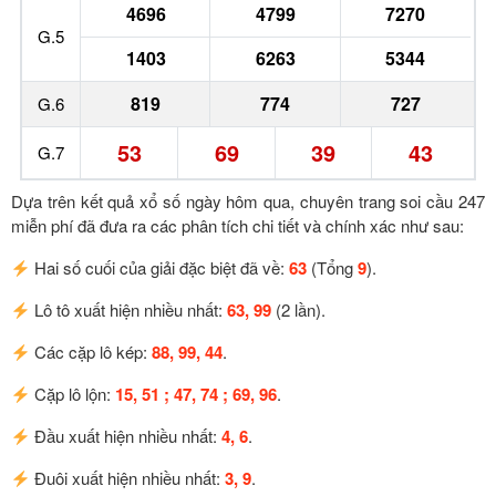
4696
4799
7270
G.5
1403
6263
5344
819
774
727
G.6
53
69
39
43
G.7
Dựa trên kết quả xổ số ngày hôm qua, chuyên trang soi cầu 247
miễn phí đã đưa ra các phân tích chi tiết và chính xác như sau:
Hai số cuối của giải đặc biệt đã về:
63
(Tổng
9
).
Lô tô xuất hiện nhiều nhất:
63, 99
(2 lần).
Các cặp lô kép:
88, 99, 44
.
Cặp lô lộn:
15, 51 ; 47, 74 ; 69, 96
.
Đầu xuất hiện nhiều nhất:
4, 6
.
Đuôi xuất hiện nhiều nhất:
3, 9
.