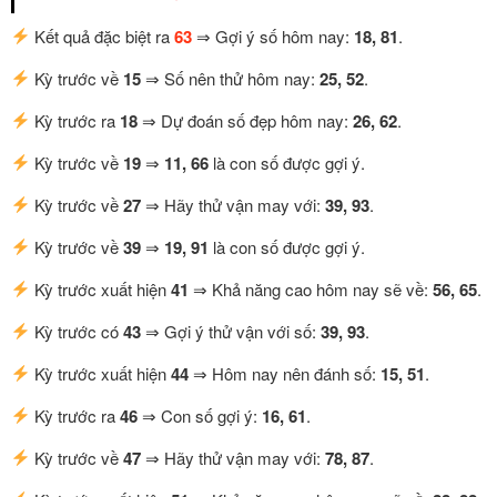
Kết quả đặc biệt ra
63
⇒ Gợi ý số hôm nay:
18, 81
.
Kỳ trước về
15
⇒ Số nên thử hôm nay:
25, 52
.
Kỳ trước ra
18
⇒ Dự đoán số đẹp hôm nay:
26, 62
.
Kỳ trước về
19
⇒
11, 66
là con số được gợi ý.
Kỳ trước về
27
⇒ Hãy thử vận may với:
39, 93
.
Kỳ trước về
39
⇒
19, 91
là con số được gợi ý.
Kỳ trước xuất hiện
41
⇒ Khả năng cao hôm nay sẽ về:
56, 65
.
Kỳ trước có
43
⇒ Gợi ý thử vận với số:
39, 93
.
Kỳ trước xuất hiện
44
⇒ Hôm nay nên đánh số:
15, 51
.
Kỳ trước ra
46
⇒ Con số gợi ý:
16, 61
.
Kỳ trước về
47
⇒ Hãy thử vận may với:
78, 87
.