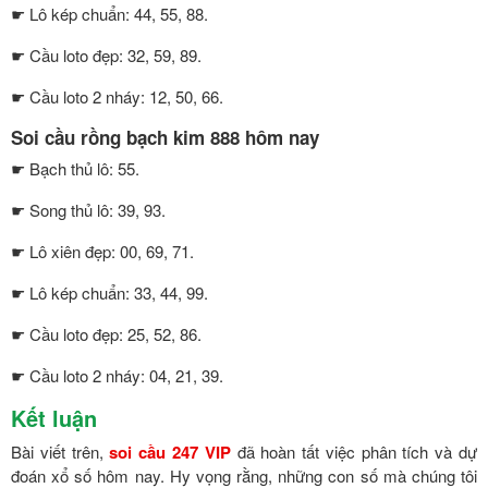
☛ Lô kép chuẩn: 44, 55, 88.
☛ Cầu loto đẹp: 32, 59, 89.
☛ Cầu loto 2 nháy: 12, 50, 66.
Soi cầu rồng bạch kim 888 hôm nay
☛ Bạch thủ lô: 55.
☛ Song thủ lô: 39, 93.
☛ Lô xiên đẹp: 00, 69, 71.
☛ Lô kép chuẩn: 33, 44, 99.
☛ Cầu loto đẹp: 25, 52, 86.
☛ Cầu loto 2 nháy: 04, 21, 39.
Kết luận
Bài viết trên,
soi cầu 247 VIP
đã hoàn tất việc phân tích và dự
đoán xổ số hôm nay. Hy vọng rằng, những con số mà chúng tôi