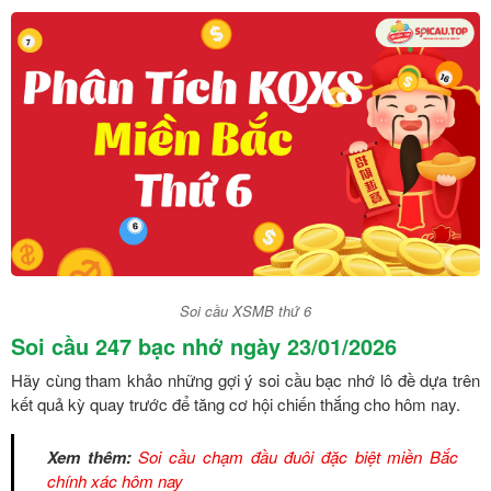
Soi cầu XSMB thứ 6
Soi cầu 247 bạc nhớ ngày 23/01/2026
Hãy cùng tham khảo những gợi ý soi cầu bạc nhớ lô đề dựa trên
kết quả kỳ quay trước để tăng cơ hội chiến thắng cho hôm nay.
Xem thêm:
Soi cầu chạm đầu đuôi đặc biệt miền Bắc
chính xác hôm nay