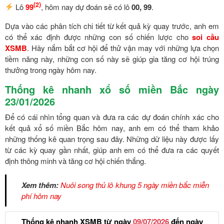
(2)
Lô
99
, hôm nay dự đoán sẽ có lô
00, 99
.
Dựa vào các phân tích chi tiết từ kết quả kỳ quay trước, anh em
có thể xác định được những con số chiến lược cho
soi cầu
XSMB
. Hãy nắm bắt cơ hội để thử vận may với những lựa chọn
tiềm năng này, những con số này sẽ giúp gia tăng cơ hội trúng
thưởng trong ngày hôm nay.
Thống kê nhanh xổ số miền Bắc ngày
23/01/2026
Để có cái nhìn tổng quan và đưa ra các dự đoán chính xác cho
kết quả xổ số miền Bắc hôm nay, anh em có thể tham khảo
những thống kê quan trọng sau đây. Những dữ liệu này được lấy
từ các kỳ quay gần nhất, giúp anh em có thể đưa ra các quyết
định thông minh và tăng cơ hội chiến thắng.
Xem thêm:
Nuôi song thủ lô khung 5 ngày miền bắc miễn
phí hôm nay
Thống kê nhanh XSMB từ ngày
09/07/2026
đến ngày