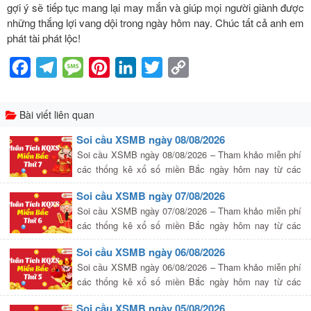
gợi ý sẽ tiếp tục mang lại may mắn và giúp mọi người giành được
những thắng lợi vang dội trong ngày hôm nay. Chúc tất cả anh em
phát tài phát lộc!
Facebook
Telegram
Message
Pinterest
LinkedIn
Twitter
Copy
Link
Bài viết liên quan
Soi cầu XSMB ngày 08/08/2026
Soi cầu XSMB ngày 08/08/2026 – Tham khảo miễn phí
các thống kê xổ số miền Bắc ngày hôm nay từ các
chuyên gia hàng đầu. Dự đoán kết quả XSMB
Soi cầu XSMB ngày 07/08/2026
08/08/2026 với các con […]
Soi cầu XSMB ngày 07/08/2026 – Tham khảo miễn phí
các thống kê xổ số miền Bắc ngày hôm nay từ các
chuyên gia hàng đầu. Dự đoán kết quả XSMB
Soi cầu XSMB ngày 06/08/2026
07/08/2026 với các con […]
Soi cầu XSMB ngày 06/08/2026 – Tham khảo miễn phí
các thống kê xổ số miền Bắc ngày hôm nay từ các
chuyên gia hàng đầu. Dự đoán kết quả XSMB
Soi cầu XSMB ngày 05/08/2026
06/08/2026 với các con […]