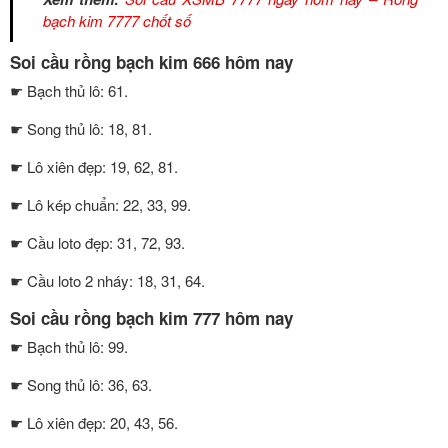
bạch kim 7777 chốt số
Soi cầu rồng bạch kim 666 hôm nay
☛ Bạch thủ lô: 61.
☛ Song thủ lô: 18, 81.
☛ Lô xiên đẹp: 19, 62, 81.
☛ Lô kép chuẩn: 22, 33, 99.
☛ Cầu loto đẹp: 31, 72, 93.
☛ Cầu loto 2 nháy: 18, 31, 64.
Soi cầu rồng bạch kim 777 hôm nay
☛ Bạch thủ lô: 99.
☛ Song thủ lô: 36, 63.
☛ Lô xiên đẹp: 20, 43, 56.