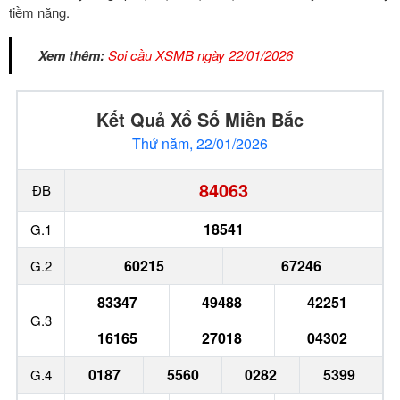
tiềm năng.
Xem thêm:
Soi cầu XSMB ngày 22/01/2026
Kết Quả Xổ Số Miền Bắc
Thứ năm, 22/01/2026
84063
ĐB
18541
G.1
60215
67246
G.2
83347
49488
42251
G.3
16165
27018
04302
0187
5560
0282
5399
G.4