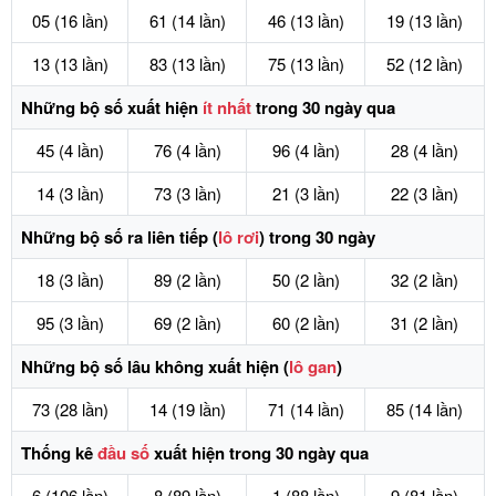
05
(16 lần)
61
(14 lần)
46
(13 lần)
19
(13 lần)
13
(13 lần)
83
(13 lần)
75
(13 lần)
52
(12 lần)
Những bộ số xuất hiện
ít nhất
trong 30 ngày qua
45
(4 lần)
76
(4 lần)
96
(4 lần)
28
(4 lần)
14
(3 lần)
73
(3 lần)
21
(3 lần)
22
(3 lần)
Những bộ số ra liên tiếp (
lô rơi
) trong 30 ngày
18
(3 lần)
89
(2 lần)
50
(2 lần)
32
(2 lần)
95
(3 lần)
69
(2 lần)
60
(2 lần)
31
(2 lần)
Những bộ số lâu không xuất hiện (
lô gan
)
73
(28 lần)
14
(19 lần)
71
(14 lần)
85
(14 lần)
Thống kê
đầu số
xuất hiện trong 30 ngày qua
6
(106 lần)
8
(89 lần)
1
(88 lần)
9
(81 lần)