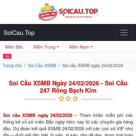
SoiCau.Top
Miền Bắc
Miền Trung
Miền Nam
Vip
sunwin
•
link tải sunwin
•
hitclub
Trang chủ
Soi Cầu XSMB
Soi cầu XSMB ngày 24/02/2026
Soi Cầu XSMB Ngày 24/02/2026 - Soi Cầu
247 Rồng Bạch Kim
Soi cầu XSMB ngày 24/02/2026
– Tham khảo miễn phí các
thống kê xổ số miền Bắc ngày hôm nay từ các chuyên gia hàng
đầu. Dự đoán kết quả XSMB 24/02/2026 với các con số VIP như
đầu – đuôi giải đặc biệt, lô xiên, lô kép, dàn đề đẹp, được tính toán