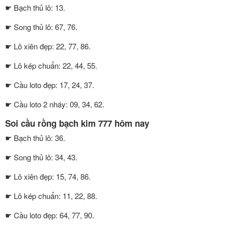
☛ Bạch thủ lô: 13.
☛ Song thủ lô: 67, 76.
☛ Lô xiên đẹp: 22, 77, 86.
☛ Lô kép chuẩn: 22, 44, 55.
☛ Cầu loto đẹp: 17, 24, 37.
☛ Cầu loto 2 nháy: 09, 34, 62.
Soi cầu rồng bạch kim 777 hôm nay
☛ Bạch thủ lô: 36.
☛ Song thủ lô: 34, 43.
☛ Lô xiên đẹp: 15, 74, 86.
☛ Lô kép chuẩn: 11, 22, 88.
☛ Cầu loto đẹp: 64, 77, 90.