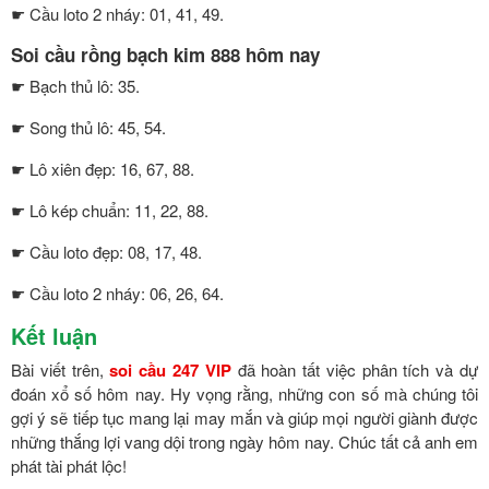
☛ Cầu loto 2 nháy: 01, 41, 49.
Soi cầu rồng bạch kim 888 hôm nay
☛ Bạch thủ lô: 35.
☛ Song thủ lô: 45, 54.
☛ Lô xiên đẹp: 16, 67, 88.
☛ Lô kép chuẩn: 11, 22, 88.
☛ Cầu loto đẹp: 08, 17, 48.
☛ Cầu loto 2 nháy: 06, 26, 64.
Kết luận
Bài viết trên,
soi cầu 247 VIP
đã hoàn tất việc phân tích và dự
đoán xổ số hôm nay. Hy vọng rằng, những con số mà chúng tôi
gợi ý sẽ tiếp tục mang lại may mắn và giúp mọi người giành được
những thắng lợi vang dội trong ngày hôm nay. Chúc tất cả anh em
phát tài phát lộc!