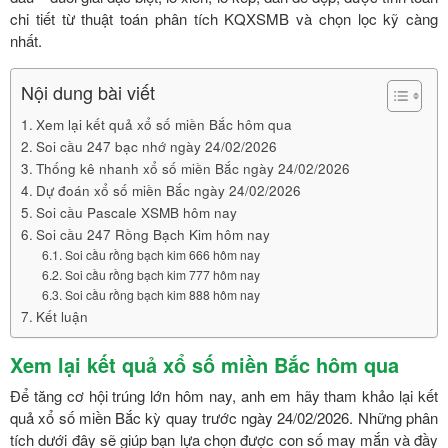
chi tiết từ thuật toán phân tích KQXSMB và chọn lọc kỹ càng
nhất.
Nội dung bài viết
Xem lại kết quả xổ số miền Bắc hôm qua
Soi cầu 247 bạc nhớ ngày 24/02/2026
Thống kê nhanh xổ số miền Bắc ngày 24/02/2026
Dự đoán xổ số miền Bắc ngày 24/02/2026
Soi cầu Pascale XSMB hôm nay
Soi cầu 247 Rồng Bạch Kim hôm nay
Soi cầu rồng bạch kim 666 hôm nay
Soi cầu rồng bạch kim 777 hôm nay
Soi cầu rồng bạch kim 888 hôm nay
Kết luận
Xem lại kết quả xổ số miền Bắc hôm qua
Để tăng cơ hội trúng lớn hôm nay, anh em hãy tham khảo lại kết
quả xổ số miền Bắc kỳ quay trước ngày 24/02/2026. Những phân
tích dưới đây sẽ giúp bạn lựa chọn được con số may mắn và đầy