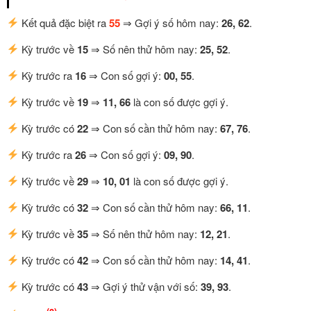
Kết quả đặc biệt ra
55
⇒ Gợi ý số hôm nay:
26, 62
.
Kỳ trước về
15
⇒ Số nên thử hôm nay:
25, 52
.
Kỳ trước ra
16
⇒ Con số gợi ý:
00, 55
.
Kỳ trước về
19
⇒
11, 66
là con số được gợi ý.
Kỳ trước có
22
⇒ Con số cần thử hôm nay:
67, 76
.
Kỳ trước ra
26
⇒ Con số gợi ý:
09, 90
.
Kỳ trước về
29
⇒
10, 01
là con số được gợi ý.
Kỳ trước có
32
⇒ Con số cần thử hôm nay:
66, 11
.
Kỳ trước về
35
⇒ Số nên thử hôm nay:
12, 21
.
Kỳ trước có
42
⇒ Con số cần thử hôm nay:
14, 41
.
Kỳ trước có
43
⇒ Gợi ý thử vận với số:
39, 93
.