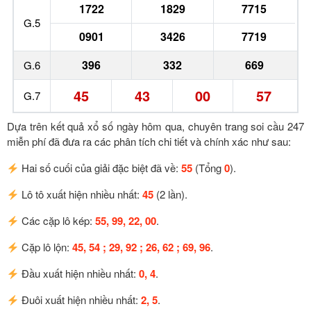
1722
1829
7715
G.5
0901
3426
7719
396
332
669
G.6
45
43
00
57
G.7
Dựa trên kết quả xổ số ngày hôm qua, chuyên trang soi cầu 247
miễn phí đã đưa ra các phân tích chi tiết và chính xác như sau:
Hai số cuối của giải đặc biệt đã về:
55
(Tổng
0
).
Lô tô xuất hiện nhiều nhất:
45
(2 lần).
Các cặp lô kép:
55, 99, 22, 00
.
Cặp lô lộn:
45, 54 ; 29, 92 ; 26, 62 ; 69, 96
.
Đầu xuất hiện nhiều nhất:
0, 4
.
Đuôi xuất hiện nhiều nhất:
2, 5
.