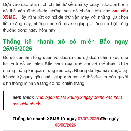
Dựa vào các phân tích chi tiết từ kết quả kỳ quay trước, anh em
có thể xác định được những con số chiến lược cho
soi cầu
XSMB
. Hãy nắm bắt cơ hội để thử vận may với những lựa chọn
tiềm năng này, những con số này sẽ giúp gia tăng cơ hội trúng
thưởng trong ngày hôm nay.
Thống kê nhanh xổ số miền Bắc ngày
25/06/2026
Để có cái nhìn tổng quan và đưa ra các dự đoán chính xác cho
kết quả xổ số miền Bắc hôm nay, anh em có thể tham khảo
những thống kê quan trọng sau đây. Những dữ liệu này được lấy
từ các kỳ quay gần nhất, giúp anh em có thể đưa ra các quyết
định thông minh và tăng cơ hội chiến thắng.
Xem thêm:
Nuôi bạch thủ lô khung 2 ngày chính xác hôm
nay siêu chuẩn
Thống kê nhanh XSMB từ ngày
07/07/2026
đến ngày
06/08/2026