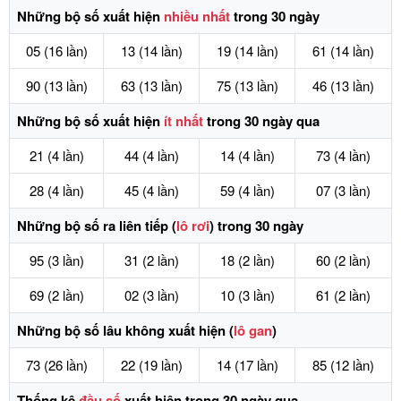
Những bộ số xuất hiện
nhiều nhất
trong 30 ngày
05
(16 lần)
13
(14 lần)
19
(14 lần)
61
(14 lần)
90
(13 lần)
63
(13 lần)
75
(13 lần)
46
(13 lần)
Những bộ số xuất hiện
ít nhất
trong 30 ngày qua
21
(4 lần)
44
(4 lần)
14
(4 lần)
73
(4 lần)
28
(4 lần)
45
(4 lần)
59
(4 lần)
07
(3 lần)
Những bộ số ra liên tiếp (
lô rơi
) trong 30 ngày
95
(3 lần)
31
(2 lần)
18
(2 lần)
60
(2 lần)
69
(2 lần)
02
(3 lần)
10
(3 lần)
61
(2 lần)
Những bộ số lâu không xuất hiện (
lô gan
)
73
(26 lần)
22
(19 lần)
14
(17 lần)
85
(12 lần)
Thống kê
đầu số
xuất hiện trong 30 ngày qua