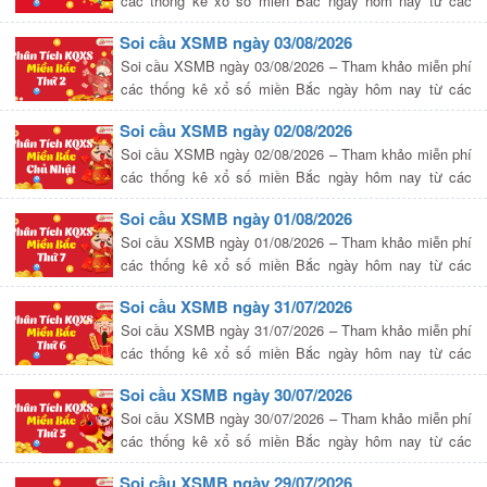
các thống kê xổ số miền Bắc ngày hôm nay từ các
chuyên gia hàng đầu. Dự đoán kết quả XSMB
Soi cầu XSMB ngày 03/08/2026
04/08/2026 với các con […]
Soi cầu XSMB ngày 03/08/2026 – Tham khảo miễn phí
các thống kê xổ số miền Bắc ngày hôm nay từ các
chuyên gia hàng đầu. Dự đoán kết quả XSMB
Soi cầu XSMB ngày 02/08/2026
03/08/2026 với các con […]
Soi cầu XSMB ngày 02/08/2026 – Tham khảo miễn phí
các thống kê xổ số miền Bắc ngày hôm nay từ các
chuyên gia hàng đầu. Dự đoán kết quả XSMB
Soi cầu XSMB ngày 01/08/2026
02/08/2026 với các con […]
Soi cầu XSMB ngày 01/08/2026 – Tham khảo miễn phí
các thống kê xổ số miền Bắc ngày hôm nay từ các
chuyên gia hàng đầu. Dự đoán kết quả XSMB
Soi cầu XSMB ngày 31/07/2026
01/08/2026 với các con […]
Soi cầu XSMB ngày 31/07/2026 – Tham khảo miễn phí
các thống kê xổ số miền Bắc ngày hôm nay từ các
chuyên gia hàng đầu. Dự đoán kết quả XSMB
Soi cầu XSMB ngày 30/07/2026
31/07/2026 với các con […]
Soi cầu XSMB ngày 30/07/2026 – Tham khảo miễn phí
các thống kê xổ số miền Bắc ngày hôm nay từ các
chuyên gia hàng đầu. Dự đoán kết quả XSMB
Soi cầu XSMB ngày 29/07/2026
30/07/2026 với các con […]