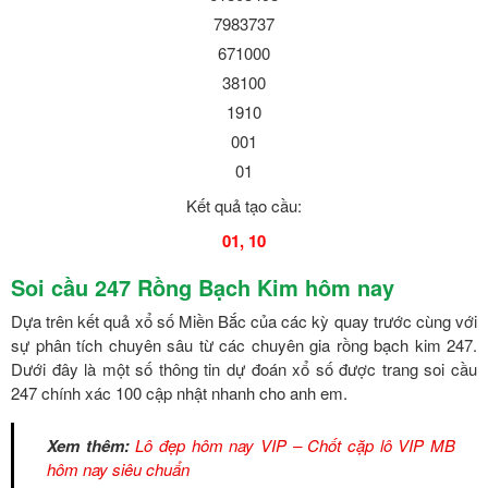
7983737
671000
38100
1910
001
01
Kết quả tạo cầu:
01, 10
Soi cầu 247 Rồng Bạch Kim hôm nay
Dựa trên kết quả xổ số Miền Bắc của các kỳ quay trước cùng với
sự phân tích chuyên sâu từ các chuyên gia rồng bạch kim 247.
Dưới đây là một số thông tin dự đoán xổ số được trang soi cầu
247 chính xác 100 cập nhật nhanh cho anh em.
Xem thêm:
Lô đẹp hôm nay VIP – Chốt cặp lô VIP MB
hôm nay siêu chuẩn