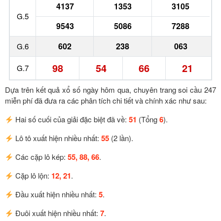
4137
1353
3105
G.5
9543
5086
7288
602
238
063
G.6
98
54
66
21
G.7
Dựa trên kết quả xổ số ngày hôm qua, chuyên trang soi cầu 247
miễn phí đã đưa ra các phân tích chi tiết và chính xác như sau:
Hai số cuối của giải đặc biệt đã về:
51
(Tổng
6
).
Lô tô xuất hiện nhiều nhất:
55
(2 lần).
Các cặp lô kép:
55, 88, 66
.
Cặp lô lộn:
12, 21
.
Đầu xuất hiện nhiều nhất:
5
.
Đuôi xuất hiện nhiều nhất:
7
.