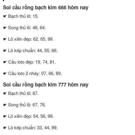
Soi cầu rồng bạch kim 666 hôm nay
☛ Bạch thủ lô: 15.
☛ Song thủ lô: 46, 64.
☛ Lô xiên đẹp: 62, 65, 99.
☛ Lô kép chuẩn: 44, 55, 66.
☛ Cầu loto đẹp: 19, 74, 81.
☛ Cầu loto 2 nháy: 07, 66, 89.
Soi cầu rồng bạch kim 777 hôm nay
☛ Bạch thủ lô: 87.
☛ Song thủ lô: 67, 76.
☛ Lô xiên đẹp: 54, 56, 99.
☛ Lô kép chuẩn: 33, 44, 99.