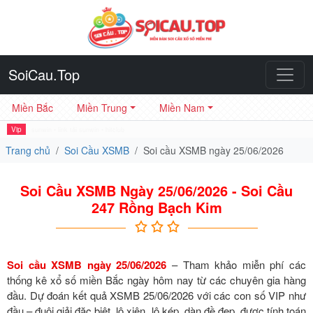
SoiCau.Top
Miền Bắc
Miền Trung
Miền Nam
Vip
sunwin
•
link tải sunwin
•
hitclub
Trang chủ
Soi Cầu XSMB
Soi cầu XSMB ngày 25/06/2026
Soi Cầu XSMB Ngày 25/06/2026 - Soi Cầu
247 Rồng Bạch Kim
Soi cầu XSMB ngày 25/06/2026
– Tham khảo miễn phí các
thống kê xổ số miền Bắc ngày hôm nay từ các chuyên gia hàng
đầu. Dự đoán kết quả XSMB 25/06/2026 với các con số VIP như
đầu – đuôi giải đặc biệt, lô xiên, lô kép, dàn đề đẹp, được tính toán