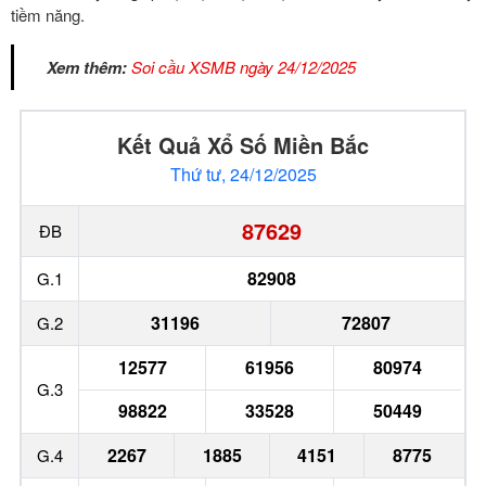
tiềm năng.
Xem thêm:
Soi cầu XSMB ngày 24/12/2025
Kết Quả Xổ Số Miền Bắc
Thứ tư, 24/12/2025
87629
ĐB
82908
G.1
31196
72807
G.2
12577
61956
80974
G.3
98822
33528
50449
2267
1885
4151
8775
G.4