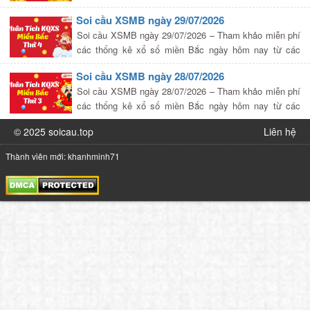
chuyên gia hàng đầu. Dự đoán kết quả XSMB
Soi cầu XSMB ngày 29/07/2026
30/07/2026 với các con […]
Soi cầu XSMB ngày 29/07/2026 – Tham khảo miễn phí
các thống kê xổ số miền Bắc ngày hôm nay từ các
chuyên gia hàng đầu. Dự đoán kết quả XSMB
Soi cầu XSMB ngày 28/07/2026
29/07/2026 với các con […]
Soi cầu XSMB ngày 28/07/2026 – Tham khảo miễn phí
các thống kê xổ số miền Bắc ngày hôm nay từ các
chuyên gia hàng đầu. Dự đoán kết quả XSMB
© 2025 soicau.top
Liên hệ
28/07/2026 với các con […]
Thành viên mới: khanhminh71