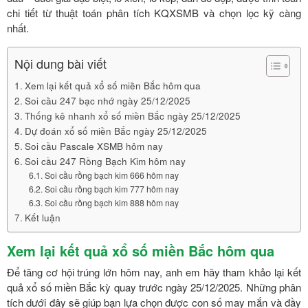
chi tiết từ thuật toán phân tích KQXSMB và chọn lọc kỹ càng
nhất.
Nội dung bài viết
Xem lại kết quả xổ số miền Bắc hôm qua
Soi cầu 247 bạc nhớ ngày 25/12/2025
Thống kê nhanh xổ số miền Bắc ngày 25/12/2025
Dự đoán xổ số miền Bắc ngày 25/12/2025
Soi cầu Pascale XSMB hôm nay
Soi cầu 247 Rồng Bạch Kim hôm nay
Soi cầu rồng bạch kim 666 hôm nay
Soi cầu rồng bạch kim 777 hôm nay
Soi cầu rồng bạch kim 888 hôm nay
Kết luận
Xem lại kết quả xổ số miền Bắc hôm qua
Để tăng cơ hội trúng lớn hôm nay, anh em hãy tham khảo lại kết
quả xổ số miền Bắc kỳ quay trước ngày 25/12/2025. Những phân
tích dưới đây sẽ giúp bạn lựa chọn được con số may mắn và đầy