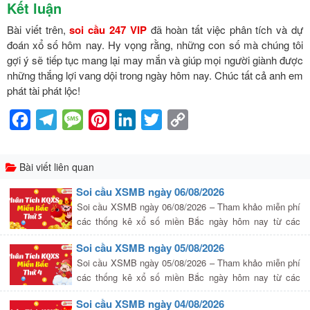
Kết luận
Bài viết trên,
soi cầu 247 VIP
đã hoàn tất việc phân tích và dự
đoán xổ số hôm nay. Hy vọng rằng, những con số mà chúng tôi
gợi ý sẽ tiếp tục mang lại may mắn và giúp mọi người giành được
những thắng lợi vang dội trong ngày hôm nay. Chúc tất cả anh em
phát tài phát lộc!
Facebook
Telegram
Message
Pinterest
LinkedIn
Twitter
Copy
Link
Bài viết liên quan
Soi cầu XSMB ngày 06/08/2026
Soi cầu XSMB ngày 06/08/2026 – Tham khảo miễn phí
các thống kê xổ số miền Bắc ngày hôm nay từ các
chuyên gia hàng đầu. Dự đoán kết quả XSMB
Soi cầu XSMB ngày 05/08/2026
06/08/2026 với các con […]
Soi cầu XSMB ngày 05/08/2026 – Tham khảo miễn phí
các thống kê xổ số miền Bắc ngày hôm nay từ các
chuyên gia hàng đầu. Dự đoán kết quả XSMB
Soi cầu XSMB ngày 04/08/2026
05/08/2026 với các con […]