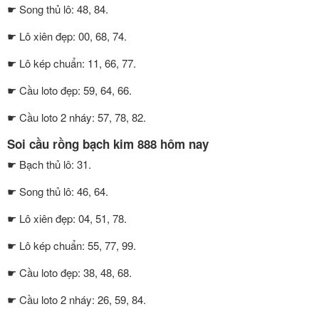
☛ Song thủ lô: 48, 84.
☛ Lô xiên đẹp: 00, 68, 74.
☛ Lô kép chuẩn: 11, 66, 77.
☛ Cầu loto đẹp: 59, 64, 66.
☛ Cầu loto 2 nháy: 57, 78, 82.
Soi cầu rồng bạch kim 888 hôm nay
☛ Bạch thủ lô: 31.
☛ Song thủ lô: 46, 64.
☛ Lô xiên đẹp: 04, 51, 78.
☛ Lô kép chuẩn: 55, 77, 99.
☛ Cầu loto đẹp: 38, 48, 68.
☛ Cầu loto 2 nháy: 26, 59, 84.