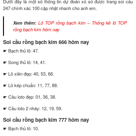
Dưới đây là một số thông tin dự đoán xổ số được trang soi cầu
247 chính xác 100 cập nhật nhanh cho anh em.
Xem thêm:
Lô TOP rồng bạch kim – Thống kê lô TOP
rồng bạch kim hôm nay
Soi cầu rồng bạch kim 666 hôm nay
☛ Bạch thủ lô: 47.
☛ Song thủ lô: 14, 41.
☛ Lô xiên đẹp: 40, 53, 66.
☛ Lô kép chuẩn: 11, 77, 88.
☛ Cầu loto đẹp: 01, 36, 38.
☛ Cầu loto 2 nháy: 12, 19, 59.
Soi cầu rồng bạch kim 777 hôm nay
☛ Bạch thủ lô: 10.