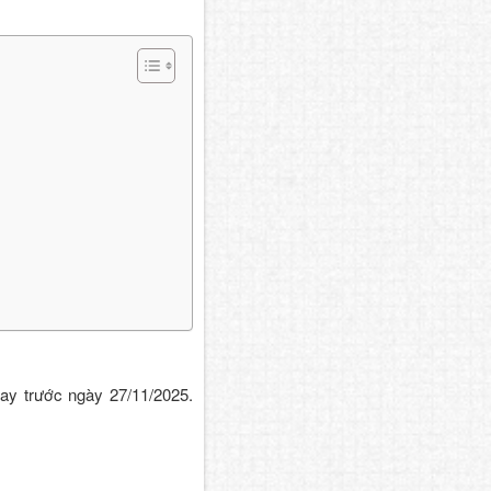
ay trước ngày 27/11/2025.