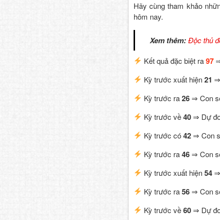
Hãy cùng tham khảo những 
hôm nay.
Xem thêm:
Độc thủ đ
Kết quả đặc biệt ra
97
⇒
Kỳ trước xuất hiện
21
⇒ 
Kỳ trước ra
26
⇒ Con số
Kỳ trước về
40
⇒ Dự đo
Kỳ trước có
42
⇒ Con s
Kỳ trước ra
46
⇒ Con số
Kỳ trước xuất hiện
54
⇒ 
Kỳ trước ra
56
⇒ Con số
Kỳ trước về
60
⇒ Dự đo