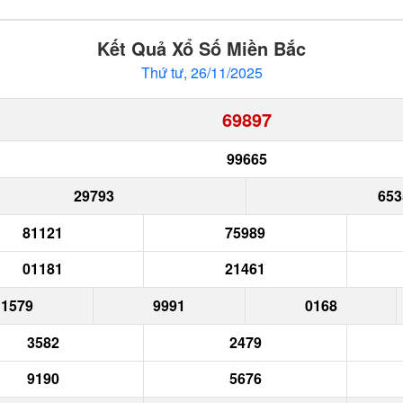
Kết Quả Xổ Số Miền Bắc
Thứ tư, 26/11/2025
69897
99665
29793
653
81121
75989
01181
21461
1579
9991
0168
3582
2479
9190
5676