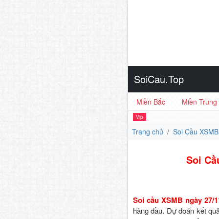
SoiCau.Top
Miền Bắc
Miền Trung
Vip
sunwin
•
link tải sunwin
•
hitclub
Trang chủ
Soi Cầu XSMB
Soi Cầ
Soi cầu XSMB ngày 27/1
hàng đầu. Dự đoán kết quả 