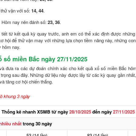
thử vận với số:
14, 44
.
Hôm nay nên đánh số:
23, 36
.
 tiết từ kết quả kỳ quay trước, anh em có thể xác định được nhữn
cơ hội để thử vận may với những lựa chọn tiềm năng này, những con 
y hôm nay.
 số miền Bắc ngày 27/11/2025
 và đưa ra các dự đoán chính xác cho kết quả xổ số miền Bắc hô
trọng sau đây. Những dữ liệu này được lấy từ các kỳ quay gần nhất,
và tăng cơ hội chiến thắng.
lô khung 3 ngày
Thống kê nhanh XSMB từ ngày
28/10/2025
đến ngày
27/11/2025
nhiều nhất
trong 30 ngày
53
(14 lần)
83
(14 lần)