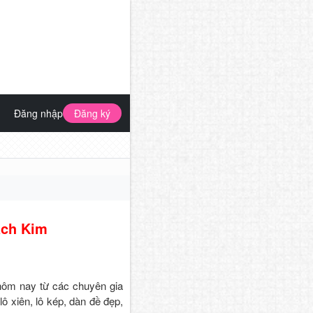
Đăng nhập
Đăng ký
ạch Kim
ôm nay từ các chuyên gia
ô xiên, lô kép, dàn đề đẹp,