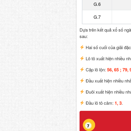
G.6
G.7
Dựa trên kết quả xổ số ngà
sau:
Hai số cuối của giải đặc 
Lô tô xuất hiện nhiều nh
Cặp lô lộn:
56, 65 ; 79, 
Đầu xuất hiện nhiều nh
Đuôi xuất hiện nhiều nh
Đầu lô tô câm:
1, 3
.