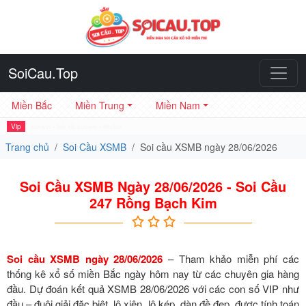
SoiCau.Top
Miền Bắc
Miền Trung
Miền Nam
Vip
sunwin
•
link tải sunwin
•
hitclub
Trang chủ
Soi Cầu XSMB
Soi cầu XSMB ngày 28/06/2026
Soi Cầu XSMB Ngày 28/06/2026 - Soi Cầu
247 Rồng Bạch Kim
Soi cầu XSMB ngày 28/06/2026
– Tham khảo miễn phí các
thống kê xổ số miền Bắc ngày hôm nay từ các chuyên gia hàng
đầu. Dự đoán kết quả XSMB 28/06/2026 với các con số VIP như
đầu – đuôi giải đặc biệt, lô xiên, lô kép, dàn đề đẹp, được tính toán