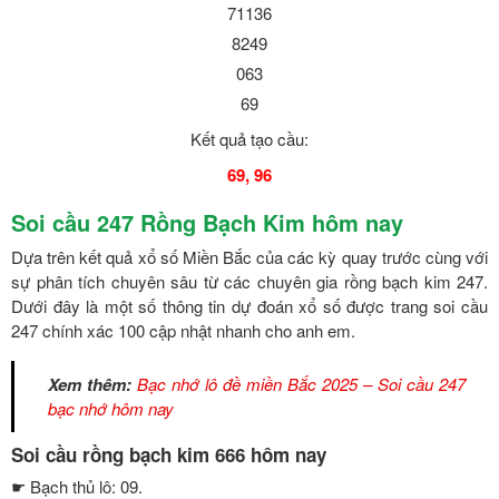
71136
8249
063
69
Kết quả tạo cầu:
69, 96
Soi cầu 247 Rồng Bạch Kim hôm nay
Dựa trên kết quả xổ số Miền Bắc của các kỳ quay trước cùng với
sự phân tích chuyên sâu từ các chuyên gia rồng bạch kim 247.
Dưới đây là một số thông tin dự đoán xổ số được trang soi cầu
247 chính xác 100 cập nhật nhanh cho anh em.
Xem thêm:
Bạc nhớ lô đề miền Bắc 2025 – Soi cầu 247
bạc nhớ hôm nay
Soi cầu rồng bạch kim 666 hôm nay
☛ Bạch thủ lô: 09.