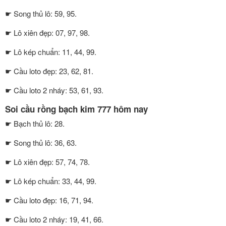
☛ Song thủ lô: 59, 95.
☛ Lô xiên đẹp: 07, 97, 98.
☛ Lô kép chuẩn: 11, 44, 99.
☛ Cầu loto đẹp: 23, 62, 81.
☛ Cầu loto 2 nháy: 53, 61, 93.
Soi cầu rồng bạch kim 777 hôm nay
☛ Bạch thủ lô: 28.
☛ Song thủ lô: 36, 63.
☛ Lô xiên đẹp: 57, 74, 78.
☛ Lô kép chuẩn: 33, 44, 99.
☛ Cầu loto đẹp: 16, 71, 94.
☛ Cầu loto 2 nháy: 19, 41, 66.