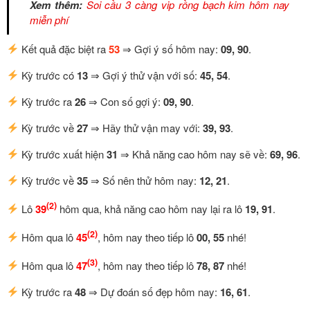
Xem thêm:
Soi cầu 3 càng vip rồng bạch kim hôm nay
miễn phí
Kết quả đặc biệt ra
53
⇒ Gợi ý số hôm nay:
09, 90
.
Kỳ trước có
13
⇒ Gợi ý thử vận với số:
45, 54
.
Kỳ trước ra
26
⇒ Con số gợi ý:
09, 90
.
Kỳ trước về
27
⇒ Hãy thử vận may với:
39, 93
.
Kỳ trước xuất hiện
31
⇒ Khả năng cao hôm nay sẽ về:
69, 96
.
Kỳ trước về
35
⇒ Số nên thử hôm nay:
12, 21
.
(2)
Lô
39
hôm qua, khả năng cao hôm nay lại ra lô
19, 91
.
(2)
Hôm qua lô
45
, hôm nay theo tiếp lô
00, 55
nhé!
(3)
Hôm qua lô
47
, hôm nay theo tiếp lô
78, 87
nhé!
Kỳ trước ra
48
⇒ Dự đoán số đẹp hôm nay:
16, 61
.