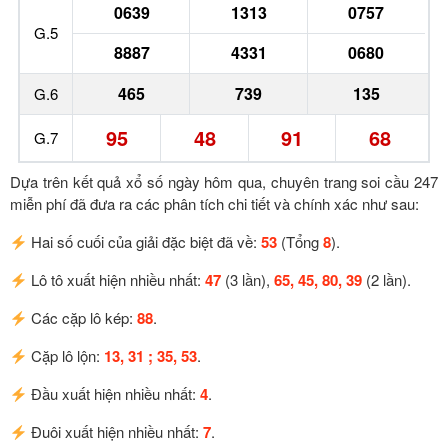
0639
1313
0757
G.5
8887
4331
0680
465
739
135
G.6
95
48
91
68
G.7
Dựa trên kết quả xổ số ngày hôm qua, chuyên trang soi cầu 247
miễn phí đã đưa ra các phân tích chi tiết và chính xác như sau:
Hai số cuối của giải đặc biệt đã về:
53
(Tổng
8
).
Lô tô xuất hiện nhiều nhất:
47
(3 lần),
65, 45, 80, 39
(2 lần).
Các cặp lô kép:
88
.
Cặp lô lộn:
13, 31 ; 35, 53
.
Đầu xuất hiện nhiều nhất:
4
.
Đuôi xuất hiện nhiều nhất:
7
.