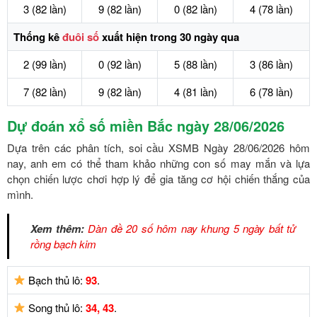
3
(82 lần)
9
(82 lần)
0
(82 lần)
4
(78 lần)
Thống kê
đuôi số
xuất hiện trong 30 ngày qua
2
(99 lần)
0
(92 lần)
5
(88 lần)
3
(86 lần)
7
(82 lần)
9
(82 lần)
4
(81 lần)
6
(78 lần)
Dự đoán xổ số miền Bắc ngày 28/06/2026
Dựa trên các phân tích, soi cầu XSMB Ngày 28/06/2026 hôm
nay, anh em có thể tham khảo những con số may mắn và lựa
chọn chiến lược chơi hợp lý để gia tăng cơ hội chiến thắng của
mình.
Xem thêm:
Dàn đề 20 số hôm nay khung 5 ngày bất tử
rồng bạch kim
Bạch thủ lô:
93
.
Song thủ lô:
34, 43
.