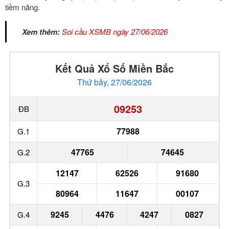
tiềm năng.
Xem thêm:
Soi cầu XSMB ngày 27/06/2026
Kết Quả Xổ Số Miền Bắc
Thứ bảy, 27/06/2026
09253
ĐB
77988
G.1
47765
74645
G.2
12147
62526
91680
G.3
80964
11647
00107
9245
4476
4247
0827
G.4