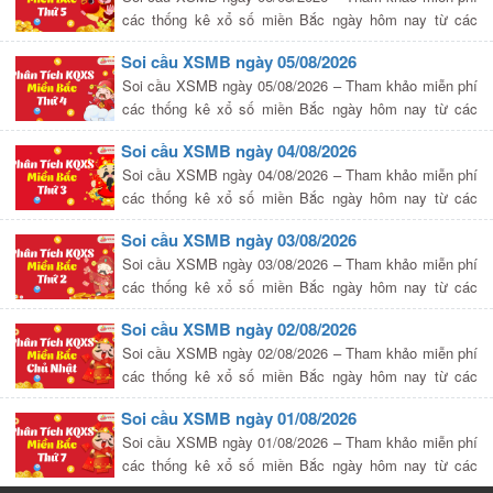
các thống kê xổ số miền Bắc ngày hôm nay từ các
chuyên gia hàng đầu. Dự đoán kết quả XSMB
Soi cầu XSMB ngày 05/08/2026
06/08/2026 với các con […]
Soi cầu XSMB ngày 05/08/2026 – Tham khảo miễn phí
các thống kê xổ số miền Bắc ngày hôm nay từ các
chuyên gia hàng đầu. Dự đoán kết quả XSMB
Soi cầu XSMB ngày 04/08/2026
05/08/2026 với các con […]
Soi cầu XSMB ngày 04/08/2026 – Tham khảo miễn phí
các thống kê xổ số miền Bắc ngày hôm nay từ các
chuyên gia hàng đầu. Dự đoán kết quả XSMB
Soi cầu XSMB ngày 03/08/2026
04/08/2026 với các con […]
Soi cầu XSMB ngày 03/08/2026 – Tham khảo miễn phí
các thống kê xổ số miền Bắc ngày hôm nay từ các
chuyên gia hàng đầu. Dự đoán kết quả XSMB
Soi cầu XSMB ngày 02/08/2026
03/08/2026 với các con […]
Soi cầu XSMB ngày 02/08/2026 – Tham khảo miễn phí
các thống kê xổ số miền Bắc ngày hôm nay từ các
chuyên gia hàng đầu. Dự đoán kết quả XSMB
Soi cầu XSMB ngày 01/08/2026
02/08/2026 với các con […]
Soi cầu XSMB ngày 01/08/2026 – Tham khảo miễn phí
các thống kê xổ số miền Bắc ngày hôm nay từ các
chuyên gia hàng đầu. Dự đoán kết quả XSMB