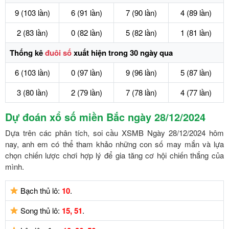
9
(103 lần)
6
(91 lần)
7
(90 lần)
4
(89 lần)
2
(83 lần)
0
(82 lần)
5
(82 lần)
1
(81 lần)
Thống kê
đuôi số
xuất hiện trong 30 ngày qua
6
(103 lần)
0
(97 lần)
9
(96 lần)
5
(87 lần)
3
(80 lần)
2
(79 lần)
7
(78 lần)
4
(77 lần)
Dự đoán xổ số miền Bắc ngày 28/12/2024
Dựa trên các phân tích, soi cầu XSMB Ngày 28/12/2024 hôm
nay, anh em có thể tham khảo những con số may mắn và lựa
chọn chiến lược chơi hợp lý để gia tăng cơ hội chiến thắng của
mình.
Bạch thủ lô:
10
.
Song thủ lô:
15, 51
.