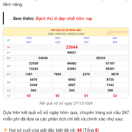
tiềm năng.
Xem thêm:
Bạch thủ lô đẹp nhất hôm nay
Kết quả xổ số ngày 27/12/1024
Dựa trên kết quả xổ số ngày hôm qua, chuyên trang soi cầu 247
miễn phí đã đưa ra các phân tích chi tiết và chính xác như sau:
Hai số cuối của giải đặc biệt đã về:
44
(Tổng
8
)