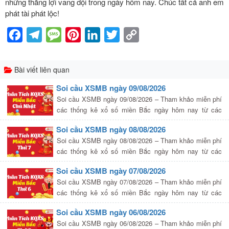
những thắng lợi vang dội trong ngày hôm nay. Chúc tất cả anh em
phát tài phát lộc!
Facebook
Telegram
Message
Pinterest
LinkedIn
Twitter
Copy
Link
Bài viết liên quan
Soi cầu XSMB ngày 09/08/2026
Soi cầu XSMB ngày 09/08/2026 – Tham khảo miễn phí
các thống kê xổ số miền Bắc ngày hôm nay từ các
chuyên gia hàng đầu. Dự đoán kết quả XSMB
Soi cầu XSMB ngày 08/08/2026
09/08/2026 với các con […]
Soi cầu XSMB ngày 08/08/2026 – Tham khảo miễn phí
các thống kê xổ số miền Bắc ngày hôm nay từ các
chuyên gia hàng đầu. Dự đoán kết quả XSMB
Soi cầu XSMB ngày 07/08/2026
08/08/2026 với các con […]
Soi cầu XSMB ngày 07/08/2026 – Tham khảo miễn phí
các thống kê xổ số miền Bắc ngày hôm nay từ các
chuyên gia hàng đầu. Dự đoán kết quả XSMB
Soi cầu XSMB ngày 06/08/2026
07/08/2026 với các con […]
Soi cầu XSMB ngày 06/08/2026 – Tham khảo miễn phí