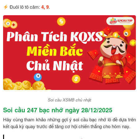
Đuôi lô tô câm:
4, 9
.
Soi cầu XSMB chủ nhật
Soi cầu 247 bạc nhớ ngày 28/12/2025
Hãy cùng tham khảo những gợi ý soi cầu bạc nhớ lô đề dựa trên
kết quả kỳ quay trước để tăng cơ hội chiến thắng cho hôm nay.