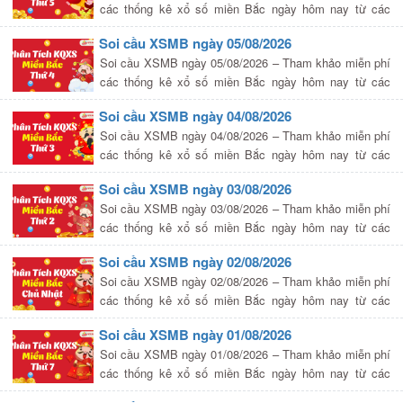
các thống kê xổ số miền Bắc ngày hôm nay từ các
chuyên gia hàng đầu. Dự đoán kết quả XSMB
Soi cầu XSMB ngày 05/08/2026
06/08/2026 với các con […]
Soi cầu XSMB ngày 05/08/2026 – Tham khảo miễn phí
các thống kê xổ số miền Bắc ngày hôm nay từ các
chuyên gia hàng đầu. Dự đoán kết quả XSMB
Soi cầu XSMB ngày 04/08/2026
05/08/2026 với các con […]
Soi cầu XSMB ngày 04/08/2026 – Tham khảo miễn phí
các thống kê xổ số miền Bắc ngày hôm nay từ các
chuyên gia hàng đầu. Dự đoán kết quả XSMB
Soi cầu XSMB ngày 03/08/2026
04/08/2026 với các con […]
Soi cầu XSMB ngày 03/08/2026 – Tham khảo miễn phí
các thống kê xổ số miền Bắc ngày hôm nay từ các
chuyên gia hàng đầu. Dự đoán kết quả XSMB
Soi cầu XSMB ngày 02/08/2026
03/08/2026 với các con […]
Soi cầu XSMB ngày 02/08/2026 – Tham khảo miễn phí
các thống kê xổ số miền Bắc ngày hôm nay từ các
chuyên gia hàng đầu. Dự đoán kết quả XSMB
Soi cầu XSMB ngày 01/08/2026
02/08/2026 với các con […]
Soi cầu XSMB ngày 01/08/2026 – Tham khảo miễn phí
các thống kê xổ số miền Bắc ngày hôm nay từ các
chuyên gia hàng đầu. Dự đoán kết quả XSMB