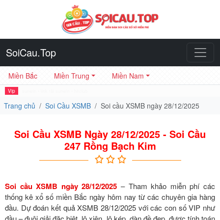
SoiCau.Top
Miền Bắc
Miền Trung
Miền Nam
Vip
sunwin
•
link tải sunwin
•
hitclub
Trang chủ
Soi Cầu XSMB
Soi cầu XSMB ngày 28/12/2025
Soi Cầu XSMB Ngày 28/12/2025 - Soi Cầu
247 Rồng Bạch Kim
Soi cầu XSMB ngày 28/12/2025
– Tham khảo miễn phí các
thống kê xổ số miền Bắc ngày hôm nay từ các chuyên gia hàng
đầu. Dự đoán kết quả XSMB 28/12/2025 với các con số VIP như
đầu – đuôi giải đặc biệt, lô xiên, lô kép, dàn đề đẹp, được tính toán