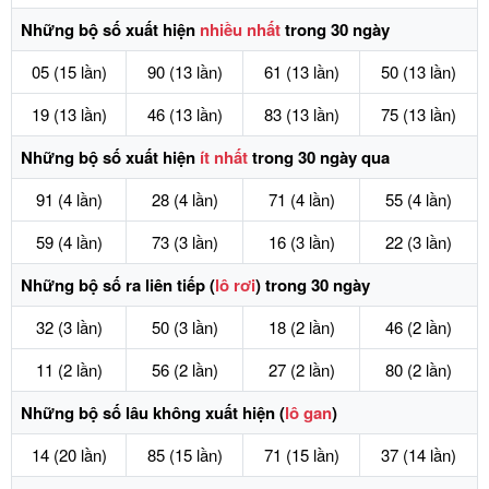
Những bộ số xuất hiện
nhiều nhất
trong 30 ngày
05
(15 lần)
90
(13 lần)
61
(13 lần)
50
(13 lần)
19
(13 lần)
46
(13 lần)
83
(13 lần)
75
(13 lần)
Những bộ số xuất hiện
ít nhất
trong 30 ngày qua
91
(4 lần)
28
(4 lần)
71
(4 lần)
55
(4 lần)
59
(4 lần)
73
(3 lần)
16
(3 lần)
22
(3 lần)
Những bộ số ra liên tiếp (
lô rơi
) trong 30 ngày
32
(3 lần)
50
(3 lần)
18
(2 lần)
46
(2 lần)
11
(2 lần)
56
(2 lần)
27
(2 lần)
80
(2 lần)
Những bộ số lâu không xuất hiện (
lô gan
)
14
(20 lần)
85
(15 lần)
71
(15 lần)
37
(14 lần)