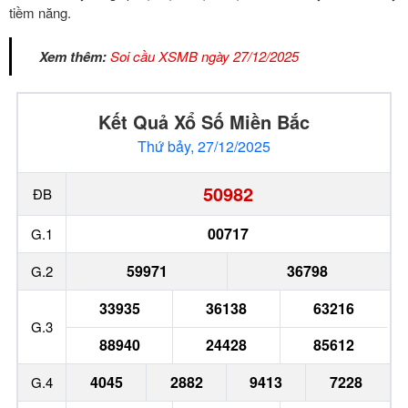
tiềm năng.
Xem thêm:
Soi cầu XSMB ngày 27/12/2025
Kết Quả Xổ Số Miền Bắc
Thứ bảy, 27/12/2025
50982
ĐB
00717
G.1
59971
36798
G.2
33935
36138
63216
G.3
88940
24428
85612
4045
2882
9413
7228
G.4