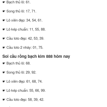
☛ Bạch thủ lô: 61.
☛ Song thủ lô: 17, 71.
☛ Lô xiên đẹp: 34, 54, 61.
☛ Lô kép chuẩn: 11, 55, 88.
☛ Cầu loto đẹp: 42, 53, 39.
☛ Cầu loto 2 nháy: 01, 75.
Soi cầu rồng bạch kim 888 hôm nay
☛ Bạch thủ lô: 68.
☛ Song thủ lô: 29, 92.
☛ Lô xiên đẹp: 61, 68, 74.
☛ Lô kép chuẩn: 55, 66, 99.
☛ Cầu loto đẹp: 58, 39, 42.