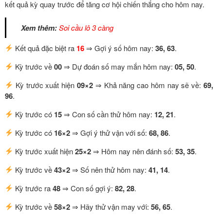
kết quả kỳ quay trước để tăng cơ hội chiến thắng cho hôm nay.
Xem thêm:
Soi cầu lô 3 càng
Kết quả đặc biệt ra
16
⇒ Gợi ý số hôm nay:
36, 63
.
Kỳ trước về
00
⇒ Dự đoán số may mắn hôm nay:
05, 50
.
Kỳ trước xuất hiện
09×2
⇒ Khả năng cao hôm nay sẽ về:
69,
96
.
Kỳ trước có
15
⇒ Con số cần thử hôm nay:
12, 21
.
Kỳ trước có
16×2
⇒ Gợi ý thử vận với số:
68, 86
.
Kỳ trước xuất hiện
25×2
⇒ Hôm nay nên đánh số:
53, 35
.
Kỳ trước về
43×2
⇒ Số nên thử hôm nay:
41, 14
.
Kỳ trước ra
48
⇒ Con số gợi ý:
82, 28
.
Kỳ trước về
58×2
⇒ Hãy thử vận may với:
56, 65
.