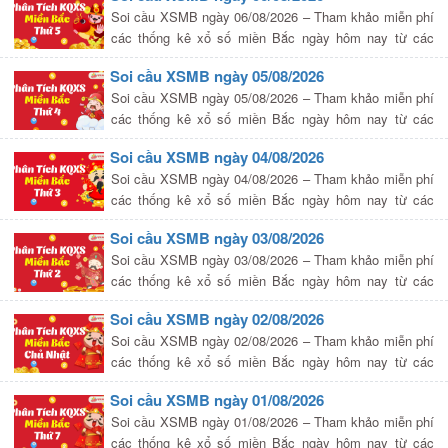
Soi cầu XSMB ngày 06/08/2026 – Tham khảo miễn phí
các thống kê xổ số miền Bắc ngày hôm nay từ các
chuyên gia hàng đầu. Dự đoán kết quả XSMB
Soi cầu XSMB ngày 05/08/2026
06/08/2026 với các con […]
Soi cầu XSMB ngày 05/08/2026 – Tham khảo miễn phí
các thống kê xổ số miền Bắc ngày hôm nay từ các
chuyên gia hàng đầu. Dự đoán kết quả XSMB
Soi cầu XSMB ngày 04/08/2026
05/08/2026 với các con […]
Soi cầu XSMB ngày 04/08/2026 – Tham khảo miễn phí
các thống kê xổ số miền Bắc ngày hôm nay từ các
chuyên gia hàng đầu. Dự đoán kết quả XSMB
Soi cầu XSMB ngày 03/08/2026
04/08/2026 với các con […]
Soi cầu XSMB ngày 03/08/2026 – Tham khảo miễn phí
các thống kê xổ số miền Bắc ngày hôm nay từ các
chuyên gia hàng đầu. Dự đoán kết quả XSMB
Soi cầu XSMB ngày 02/08/2026
03/08/2026 với các con […]
Soi cầu XSMB ngày 02/08/2026 – Tham khảo miễn phí
các thống kê xổ số miền Bắc ngày hôm nay từ các
chuyên gia hàng đầu. Dự đoán kết quả XSMB
Soi cầu XSMB ngày 01/08/2026
02/08/2026 với các con […]
Soi cầu XSMB ngày 01/08/2026 – Tham khảo miễn phí
các thống kê xổ số miền Bắc ngày hôm nay từ các