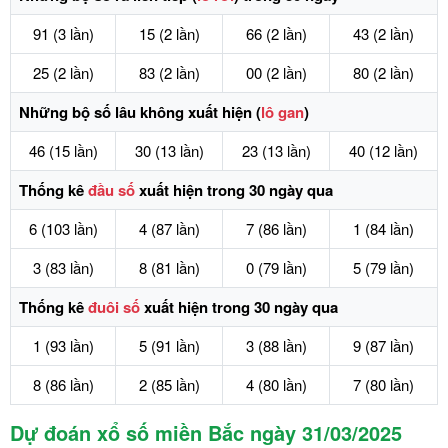
91
(3 lần)
15
(2 lần)
66
(2 lần)
43
(2 lần)
25
(2 lần)
83
(2 lần)
00
(2 lần)
80
(2 lần)
Những bộ số lâu không xuất hiện (
lô gan
)
46
(15 lần)
30
(13 lần)
23
(13 lần)
40
(12 lần)
Thống kê
đầu số
xuất hiện trong 30 ngày qua
6
(103 lần)
4
(87 lần)
7
(86 lần)
1
(84 lần)
3
(83 lần)
8
(81 lần)
0
(79 lần)
5
(79 lần)
Thống kê
đuôi số
xuất hiện trong 30 ngày qua
1
(93 lần)
5
(91 lần)
3
(88 lần)
9
(87 lần)
8
(86 lần)
2
(85 lần)
4
(80 lần)
7
(80 lần)
Dự đoán xổ số miền Bắc ngày 31/03/2025