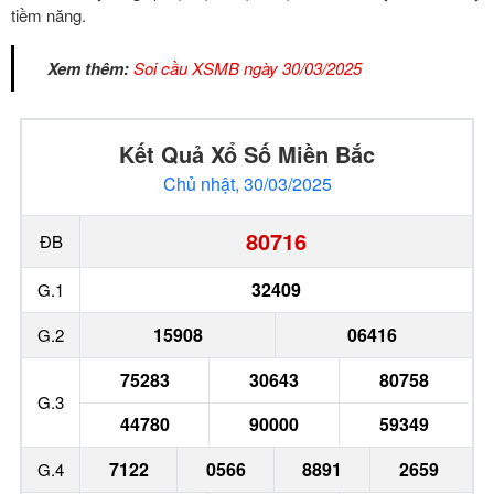
tiềm năng.
Xem thêm:
Soi cầu XSMB ngày 30/03/2025
Kết Quả Xổ Số Miền Bắc
Chủ nhật, 30/03/2025
80716
ĐB
32409
G.1
15908
06416
G.2
75283
30643
80758
G.3
44780
90000
59349
7122
0566
8891
2659
G.4