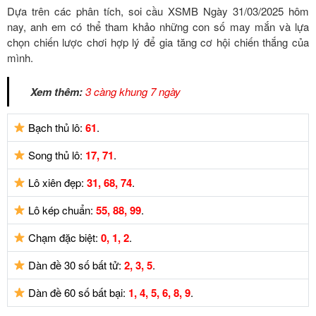
Dựa trên các phân tích, soi cầu XSMB Ngày 31/03/2025 hôm
nay, anh em có thể tham khảo những con số may mắn và lựa
chọn chiến lược chơi hợp lý để gia tăng cơ hội chiến thắng của
mình.
Xem thêm:
3 càng khung 7 ngày
Bạch thủ lô:
61
.
Song thủ lô:
17, 71
.
Lô xiên đẹp:
31, 68, 74
.
Lô kép chuẩn:
55, 88, 99
.
Chạm đặc biệt:
0, 1, 2
.
Dàn đề 30 số bất tử:
2, 3, 5
.
Dàn đề 60 số bất bại:
1, 4, 5, 6, 8, 9
.