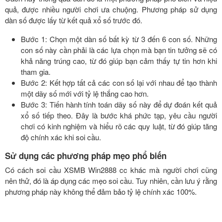
quả, được nhiều người chơi ưa chuộng. Phương pháp sử dụng
dàn số được lấy từ kết quả xổ số trước đó.
Bước 1: Chọn một dàn số bất kỳ từ 3 đến 6 con số. Những
con số này cần phải là các lựa chọn mà bạn tin tưởng sẽ có
khả năng trúng cao, từ đó giúp bạn cảm thấy tự tin hơn khi
tham gia.
Bước 2: Kết hợp tất cả các con số lại với nhau để tạo thành
một dãy số mới với tỷ lệ thắng cao hơn.
Bước 3: Tiến hành tính toán dãy số này để dự đoán kết quả
xổ số tiếp theo. Đây là bước khá phức tạp, yêu cầu người
chơi có kinh nghiệm và hiểu rõ các quy luật, từ đó giúp tăng
độ chính xác khi soi cầu.
Sử dụng các phương pháp mẹo phổ biến
Có cách soi cầu XSMB Win2888 cc khác mà người chơi cũng
nên thử, đó là áp dụng các mẹo soi cầu. Tuy nhiên, cần lưu ý rằng
phương pháp này không thể đảm bảo tỷ lệ chính xác 100%.