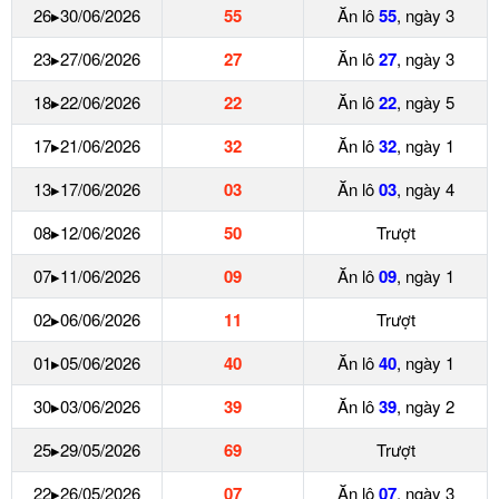
26▸30/06/2026
55
Ăn lô
55
, ngày 3
23▸27/06/2026
27
Ăn lô
27
, ngày 3
18▸22/06/2026
22
Ăn lô
22
, ngày 5
17▸21/06/2026
32
Ăn lô
32
, ngày 1
13▸17/06/2026
03
Ăn lô
03
, ngày 4
08▸12/06/2026
50
Trượt
07▸11/06/2026
09
Ăn lô
09
, ngày 1
02▸06/06/2026
11
Trượt
01▸05/06/2026
40
Ăn lô
40
, ngày 1
30▸03/06/2026
39
Ăn lô
39
, ngày 2
25▸29/05/2026
69
Trượt
22▸26/05/2026
07
Ăn lô
07
, ngày 3