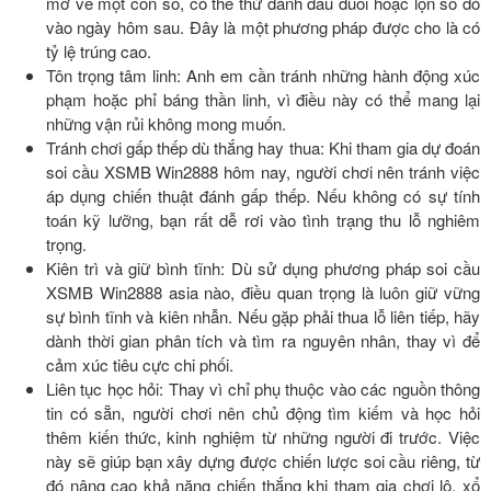
mơ về một con số, có thể thử đánh đầu đuôi hoặc lộn số đó
vào ngày hôm sau. Đây là một phương pháp được cho là có
tỷ lệ trúng cao.
Tôn trọng tâm linh: Anh em cần tránh những hành động xúc
phạm hoặc phỉ báng thần linh, vì điều này có thể mang lại
những vận rủi không mong muốn.
Tránh chơi gấp thếp dù thắng hay thua: Khi tham gia dự đoán
soi cầu XSMB Win2888 hôm nay, người chơi nên tránh việc
áp dụng chiến thuật đánh gấp thếp. Nếu không có sự tính
toán kỹ lưỡng, bạn rất dễ rơi vào tình trạng thu lỗ nghiêm
trọng.
Kiên trì và giữ bình tĩnh: Dù sử dụng phương pháp soi cầu
XSMB Win2888 asia nào, điều quan trọng là luôn giữ vững
sự bình tĩnh và kiên nhẫn. Nếu gặp phải thua lỗ liên tiếp, hãy
dành thời gian phân tích và tìm ra nguyên nhân, thay vì để
cảm xúc tiêu cực chi phối.
Liên tục học hỏi: Thay vì chỉ phụ thuộc vào các nguồn thông
tin có sẵn, người chơi nên chủ động tìm kiếm và học hỏi
thêm kiến thức, kinh nghiệm từ những người đi trước. Việc
này sẽ giúp bạn xây dựng được chiến lược soi cầu riêng, từ
đó nâng cao khả năng chiến thắng khi tham gia chơi lô, xổ