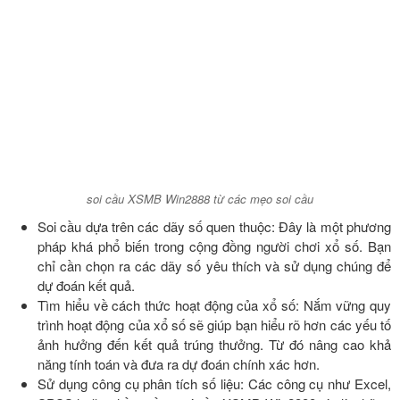
soi cầu XSMB Win2888 từ các mẹo soi cầu
Soi cầu dựa trên các dãy số quen thuộc: Đây là một phương
pháp khá phổ biến trong cộng đồng người chơi xổ số. Bạn
chỉ cần chọn ra các dãy số yêu thích và sử dụng chúng để
dự đoán kết quả.
Tìm hiểu về cách thức hoạt động của xổ số: Nắm vững quy
trình hoạt động của xổ số sẽ giúp bạn hiểu rõ hơn các yếu tố
ảnh hưởng đến kết quả trúng thưởng. Từ đó nâng cao khả
năng tính toán và đưa ra dự đoán chính xác hơn.
Sử dụng công cụ phân tích số liệu: Các công cụ như Excel,