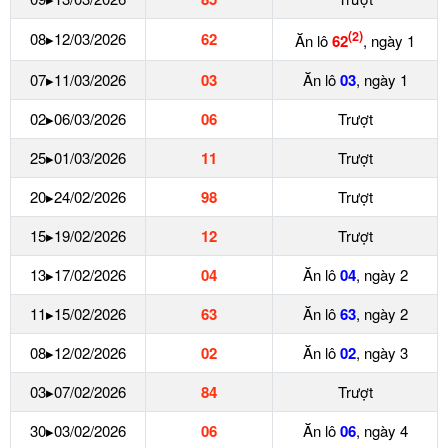
(2)
08▸12/03/2026
62
Ăn lô
62
, ngày 1
07▸11/03/2026
03
Ăn lô
03
, ngày 1
02▸06/03/2026
06
Trượt
25▸01/03/2026
11
Trượt
20▸24/02/2026
98
Trượt
15▸19/02/2026
12
Trượt
13▸17/02/2026
04
Ăn lô
04
, ngày 2
11▸15/02/2026
63
Ăn lô
63
, ngày 2
08▸12/02/2026
02
Ăn lô
02
, ngày 3
03▸07/02/2026
84
Trượt
30▸03/02/2026
06
Ăn lô
06
, ngày 4