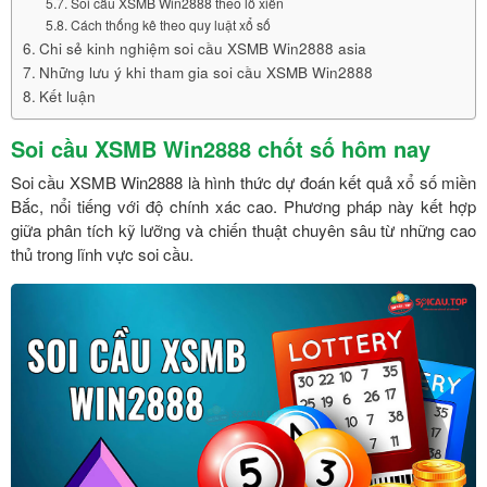
Soi cầu XSMB Win2888 theo lô xiên
Cách thống kê theo quy luật xổ số
Chi sẻ kinh nghiệm soi cầu XSMB Win2888 asia
Những lưu ý khi tham gia soi cầu XSMB Win2888
Kết luận
Soi cầu XSMB Win2888 chốt số hôm nay
Soi cầu XSMB Win2888 là hình thức dự đoán kết quả xổ số miền
Bắc, nổi tiếng với độ chính xác cao. Phương pháp này kết hợp
giữa phân tích kỹ lưỡng và chiến thuật chuyên sâu từ những cao
thủ trong lĩnh vực soi cầu.