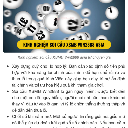
Kinh nghiệm soi cầu XSMB Win2888 asia từ chuyên gia
Xây dựng quỹ chơi lô hợp lý: Bạn cần xác định số tiền phù
hợp với khả năng tài chính của mình để hạn chế rủi ro và
thua lỗ trong quá trình.Việc này giúp bạn duy trì sự ổn định
tài chính và tối ưu hóa hiệu quả khi tham gia chơi.
Soi cầu XSMB Win2888 lô gan nguy hiểm: Được biết đến
như một con lô nguy hiểm, người chơi chỉ nên tham khảo nó
thay vì đầu tư vào lô gan, vì tỷ lệ chiến thắng thường thấp và
dễ dẫn đến thua lỗ.
Chốt số khi nằm mơ: Một số người tin rằng giải mã giấc mơ
có thể giúp dự đoán kết quả xổ số chính xác. Nếu bạn nằm