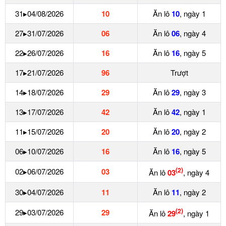
31▸04/08/2026
10
Ăn lô
10
, ngày 1
27▸31/07/2026
06
Ăn lô
06
, ngày 4
22▸26/07/2026
16
Ăn lô
16
, ngày 5
17▸21/07/2026
96
Trượt
14▸18/07/2026
29
Ăn lô
29
, ngày 3
13▸17/07/2026
42
Ăn lô
42
, ngày 1
11▸15/07/2026
20
Ăn lô
20
, ngày 2
06▸10/07/2026
16
Ăn lô
16
, ngày 5
(2)
02▸06/07/2026
03
Ăn lô
03
, ngày 4
30▸04/07/2026
11
Ăn lô
11
, ngày 2
(2)
29▸03/07/2026
29
Ăn lô
29
, ngày 1