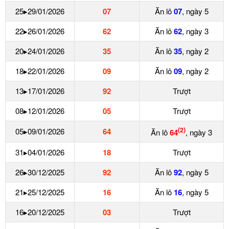
25▸29/01/2026
07
Ăn lô
07
, ngày 5
22▸26/01/2026
62
Ăn lô
62
, ngày 3
20▸24/01/2026
35
Ăn lô
35
, ngày 2
18▸22/01/2026
09
Ăn lô
09
, ngày 2
13▸17/01/2026
92
Trượt
08▸12/01/2026
05
Trượt
(2)
05▸09/01/2026
64
Ăn lô
64
, ngày 3
31▸04/01/2026
18
Trượt
26▸30/12/2025
92
Ăn lô
92
, ngày 5
21▸25/12/2025
16
Ăn lô
16
, ngày 5
16▸20/12/2025
03
Trượt