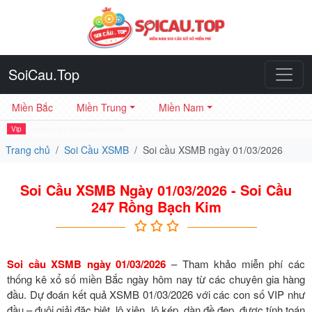
SoiCau.Top
Miền Bắc
Miền Trung
Miền Nam
Vip
sunwin
•
link tải sunwin
•
hitclub
Trang chủ
Soi Cầu XSMB
Soi cầu XSMB ngày 01/03/2026
Soi Cầu XSMB Ngày 01/03/2026 - Soi Cầu
247 Rồng Bạch Kim
Soi cầu XSMB ngày 01/03/2026
– Tham khảo miễn phí các
thống kê xổ số miền Bắc ngày hôm nay từ các chuyên gia hàng
đầu. Dự đoán kết quả XSMB 01/03/2026 với các con số VIP như
đầu – đuôi giải đặc biệt, lô xiên, lô kép, dàn đề đẹp, được tính toán