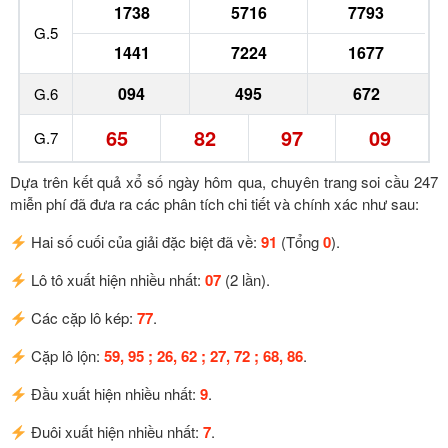
1738
5716
7793
G.5
1441
7224
1677
094
495
672
G.6
65
82
97
09
G.7
Dựa trên kết quả xổ số ngày hôm qua, chuyên trang soi cầu 247
miễn phí đã đưa ra các phân tích chi tiết và chính xác như sau:
Hai số cuối của giải đặc biệt đã về:
91
(Tổng
0
).
Lô tô xuất hiện nhiều nhất:
07
(2 lần).
Các cặp lô kép:
77
.
Cặp lô lộn:
59, 95 ; 26, 62 ; 27, 72 ; 68, 86
.
Đầu xuất hiện nhiều nhất:
9
.
Đuôi xuất hiện nhiều nhất:
7
.