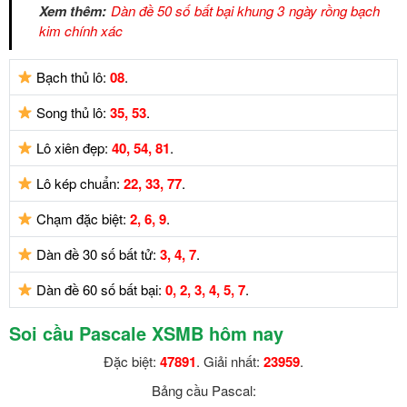
Xem thêm:
Dàn đề 50 số bất bại khung 3 ngày rồng bạch
kim chính xác
Bạch thủ lô:
08
.
Song thủ lô:
35, 53
.
Lô xiên đẹp:
40, 54, 81
.
Lô kép chuẩn:
22, 33, 77
.
Chạm đặc biệt:
2, 6, 9
.
Dàn đề 30 số bất tử:
3, 4, 7
.
Dàn đề 60 số bất bại:
0, 2, 3, 4, 5, 7
.
Soi cầu Pascale XSMB hôm nay
Đặc biệt:
47891
. Giải nhất:
23959
.
Bảng cầu Pascal: