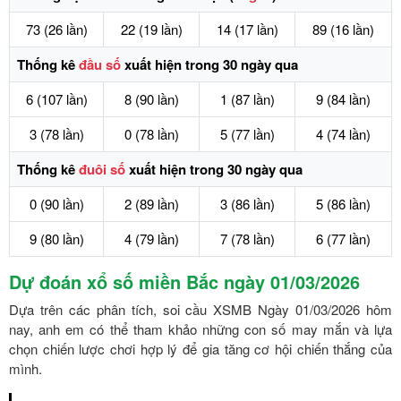
73
(26 lần)
22
(19 lần)
14
(17 lần)
89
(16 lần)
Thống kê
đầu số
xuất hiện trong 30 ngày qua
6
(107 lần)
8
(90 lần)
1
(87 lần)
9
(84 lần)
3
(78 lần)
0
(78 lần)
5
(77 lần)
4
(74 lần)
Thống kê
đuôi số
xuất hiện trong 30 ngày qua
0
(90 lần)
2
(89 lần)
3
(86 lần)
5
(86 lần)
9
(80 lần)
4
(79 lần)
7
(78 lần)
6
(77 lần)
Dự đoán xổ số miền Bắc ngày 01/03/2026
Dựa trên các phân tích, soi cầu XSMB Ngày 01/03/2026 hôm
nay, anh em có thể tham khảo những con số may mắn và lựa
chọn chiến lược chơi hợp lý để gia tăng cơ hội chiến thắng của
mình.