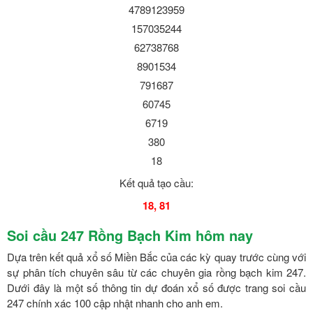
4789123959
157035244
62738768
8901534
791687
60745
6719
380
18
Kết quả tạo cầu:
18, 81
Soi cầu 247 Rồng Bạch Kim hôm nay
Dựa trên kết quả xổ số Miền Bắc của các kỳ quay trước cùng với
sự phân tích chuyên sâu từ các chuyên gia rồng bạch kim 247.
Dưới đây là một số thông tin dự đoán xổ số được trang soi cầu
247 chính xác 100 cập nhật nhanh cho anh em.