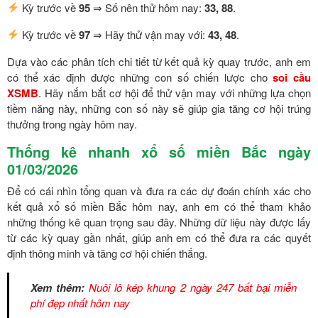
Kỳ trước về
95
⇒ Số nên thử hôm nay:
33, 88
.
Kỳ trước về
97
⇒ Hãy thử vận may với:
43, 48
.
Dựa vào các phân tích chi tiết từ kết quả kỳ quay trước, anh em
có thể xác định được những con số chiến lược cho
soi cầu
XSMB
. Hãy nắm bắt cơ hội để thử vận may với những lựa chọn
tiềm năng này, những con số này sẽ giúp gia tăng cơ hội trúng
thưởng trong ngày hôm nay.
Thống kê nhanh xổ số miền Bắc ngày
01/03/2026
Để có cái nhìn tổng quan và đưa ra các dự đoán chính xác cho
kết quả xổ số miền Bắc hôm nay, anh em có thể tham khảo
những thống kê quan trọng sau đây. Những dữ liệu này được lấy
từ các kỳ quay gần nhất, giúp anh em có thể đưa ra các quyết
định thông minh và tăng cơ hội chiến thắng.
Xem thêm:
Nuôi lô kép khung 2 ngày 247 bất bại miễn
phí đẹp nhất hôm nay