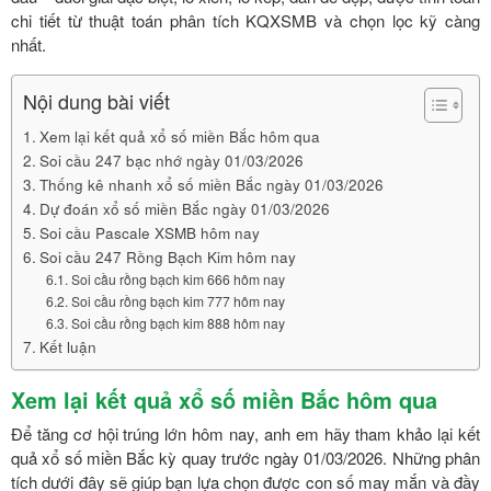
chi tiết từ thuật toán phân tích KQXSMB và chọn lọc kỹ càng
nhất.
Nội dung bài viết
Xem lại kết quả xổ số miền Bắc hôm qua
Soi cầu 247 bạc nhớ ngày 01/03/2026
Thống kê nhanh xổ số miền Bắc ngày 01/03/2026
Dự đoán xổ số miền Bắc ngày 01/03/2026
Soi cầu Pascale XSMB hôm nay
Soi cầu 247 Rồng Bạch Kim hôm nay
Soi cầu rồng bạch kim 666 hôm nay
Soi cầu rồng bạch kim 777 hôm nay
Soi cầu rồng bạch kim 888 hôm nay
Kết luận
Xem lại kết quả xổ số miền Bắc hôm qua
Để tăng cơ hội trúng lớn hôm nay, anh em hãy tham khảo lại kết
quả xổ số miền Bắc kỳ quay trước ngày 01/03/2026. Những phân
tích dưới đây sẽ giúp bạn lựa chọn được con số may mắn và đầy