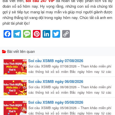
Bài viết trên,
soi cầu 247 VIP
đã hoàn tất việc phân tích và dự
đoán xổ số hôm nay. Hy vọng rằng, những con số mà chúng tôi
gợi ý sẽ tiếp tục mang lại may mắn và giúp mọi người giành được
những thắng lợi vang dội trong ngày hôm nay. Chúc tất cả anh em
phát tài phát lộc!
Facebook
Telegram
Message
Pinterest
LinkedIn
Twitter
Copy
Link
Bài viết liên quan
Soi cầu XSMB ngày 07/08/2026
Soi cầu XSMB ngày 07/08/2026 – Tham khảo miễn phí
các thống kê xổ số miền Bắc ngày hôm nay từ các
chuyên gia hàng đầu. Dự đoán kết quả XSMB
Soi cầu XSMB ngày 06/08/2026
07/08/2026 với các con […]
Soi cầu XSMB ngày 06/08/2026 – Tham khảo miễn phí
các thống kê xổ số miền Bắc ngày hôm nay từ các
chuyên gia hàng đầu. Dự đoán kết quả XSMB
Soi cầu XSMB ngày 05/08/2026
06/08/2026 với các con […]
Soi cầu XSMB ngày 05/08/2026 – Tham khảo miễn phí
các thống kê xổ số miền Bắc ngày hôm nay từ các