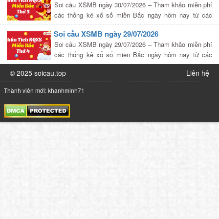
Soi cầu XSMB ngày 30/07/2026 – Tham khảo miễn phí
các thống kê xổ số miền Bắc ngày hôm nay từ các
chuyên gia hàng đầu. Dự đoán kết quả XSMB
Soi cầu XSMB ngày 29/07/2026
30/07/2026 với các con […]
Soi cầu XSMB ngày 29/07/2026 – Tham khảo miễn phí
các thống kê xổ số miền Bắc ngày hôm nay từ các
chuyên gia hàng đầu. Dự đoán kết quả XSMB
© 2025 soicau.top
Liên hệ
29/07/2026 với các con […]
Thành viên mới: khanhminh71