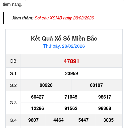
tiềm năng.
Xem thêm:
Soi cầu XSMB ngày 28/02/2026
Kết Quả Xổ Số Miền Bắc
Thứ bảy, 28/02/2026
47891
ĐB
23959
G.1
00926
60107
G.2
66427
71045
98617
G.3
12286
91562
98368
9607
4464
5447
3035
G.4