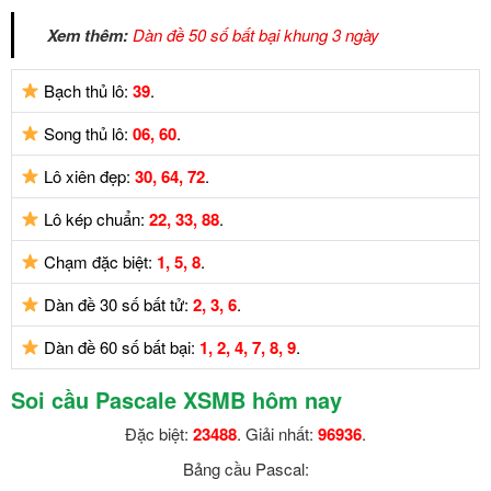
Xem thêm:
Dàn đề 50 số bất bại khung 3 ngày
Bạch thủ lô:
39
.
Song thủ lô:
06, 60
.
Lô xiên đẹp:
30, 64, 72
.
Lô kép chuẩn:
22, 33, 88
.
Chạm đặc biệt:
1, 5, 8
.
Dàn đề 30 số bất tử:
2, 3, 6
.
Dàn đề 60 số bất bại:
1, 2, 4, 7, 8, 9
.
Soi cầu Pascale XSMB hôm nay
Đặc biệt:
23488
. Giải nhất:
96936
.
Bảng cầu Pascal: