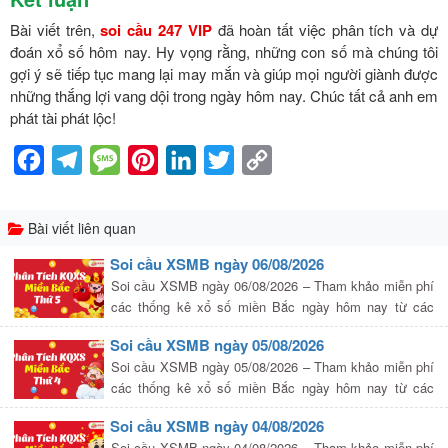
Bài viết trên,
soi cầu 247 VIP
đã hoàn tất việc phân tích và dự
đoán xổ số hôm nay. Hy vọng rằng, những con số mà chúng tôi
gợi ý sẽ tiếp tục mang lại may mắn và giúp mọi người giành được
những thắng lợi vang dội trong ngày hôm nay. Chúc tất cả anh em
phát tài phát lộc!
Facebook
Telegram
Message
Pinterest
LinkedIn
Twitter
Copy
Link
Bài viết liên quan
Soi cầu XSMB ngày 06/08/2026
Soi cầu XSMB ngày 06/08/2026 – Tham khảo miễn phí
các thống kê xổ số miền Bắc ngày hôm nay từ các
chuyên gia hàng đầu. Dự đoán kết quả XSMB
Soi cầu XSMB ngày 05/08/2026
06/08/2026 với các con […]
Soi cầu XSMB ngày 05/08/2026 – Tham khảo miễn phí
các thống kê xổ số miền Bắc ngày hôm nay từ các
chuyên gia hàng đầu. Dự đoán kết quả XSMB
Soi cầu XSMB ngày 04/08/2026
05/08/2026 với các con […]
Soi cầu XSMB ngày 04/08/2026 – Tham khảo miễn phí