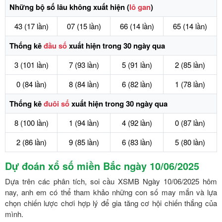
Những bộ số lâu không xuất hiện (
lô gan
)
43
(17 lần)
07
(15 lần)
66
(14 lần)
65
(14 lần)
Thống kê
đầu số
xuất hiện trong 30 ngày qua
3
(101 lần)
7
(93 lần)
5
(91 lần)
2
(85 lần)
0
(84 lần)
8
(84 lần)
6
(82 lần)
1
(78 lần)
Thống kê
đuôi số
xuất hiện trong 30 ngày qua
8
(100 lần)
1
(94 lần)
4
(92 lần)
0
(87 lần)
2
(86 lần)
9
(85 lần)
6
(83 lần)
5
(80 lần)
Dự đoán xổ số miền Bắc ngày 10/06/2025
Dựa trên các phân tích, soi cầu XSMB Ngày 10/06/2025 hôm
nay, anh em có thể tham khảo những con số may mắn và lựa
chọn chiến lược chơi hợp lý để gia tăng cơ hội chiến thắng của
mình.