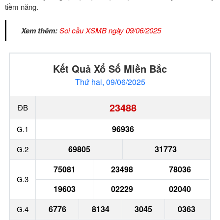
tiềm năng.
Xem thêm:
Soi cầu XSMB ngày 09/06/2025
Kết Quả Xổ Số Miền Bắc
Thứ hai, 09/06/2025
23488
ĐB
96936
G.1
69805
31773
G.2
75081
23498
78036
G.3
19603
02229
02040
6776
8134
3045
0363
G.4