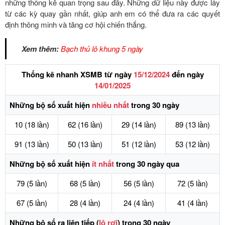
những thống kê quan trọng sau đây. Những dữ liệu này được lấy
từ các kỳ quay gần nhất, giúp anh em có thể đưa ra các quyết
định thông minh và tăng cơ hội chiến thắng.
Xem thêm:
Bạch thủ lô khung 5 ngày
Thống kê nhanh XSMB từ ngày
15/12/2024
đến ngày
14/01/2025
Những bộ số xuất hiện
nhiều nhất
trong 30 ngày
10
(18 lần)
62
(16 lần)
29
(14 lần)
89
(13 lần)
91
(13 lần)
50
(13 lần)
51
(12 lần)
53
(12 lần)
Những bộ số xuất hiện
ít nhất
trong 30 ngày qua
79
(5 lần)
68
(5 lần)
56
(5 lần)
72
(5 lần)
67
(5 lần)
28
(4 lần)
24
(4 lần)
41
(4 lần)
Những bộ số ra liên tiếp (
lô rơi
) trong 30 ngày