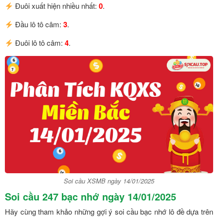
Đuôi xuất hiện nhiều nhất:
0
.
Đầu lô tô câm:
3
.
Đuôi lô tô câm:
4
.
Soi cầu XSMB ngày 14/01/2025
Soi cầu 247 bạc nhớ ngày 14/01/2025
Hãy cùng tham khảo những gợi ý soi cầu bạc nhớ lô đề dựa trên