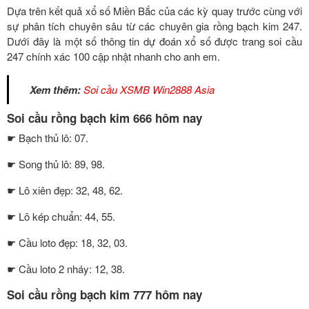
Dựa trên kết quả xổ số Miền Bắc của các kỳ quay trước cùng với
sự phân tích chuyên sâu từ các chuyên gia rồng bạch kim 247.
Dưới đây là một số thông tin dự đoán xổ số được trang soi cầu
247 chính xác 100 cập nhật nhanh cho anh em.
Xem thêm:
Soi cầu XSMB Win2888 Asia
Soi cầu rồng bạch kim 666 hôm nay
☛ Bạch thủ lô: 07.
☛ Song thủ lô: 89, 98.
☛ Lô xiên đẹp: 32, 48, 62.
☛ Lô kép chuẩn: 44, 55.
☛ Cầu loto đẹp: 18, 32, 03.
☛ Cầu loto 2 nháy: 12, 38.
Soi cầu rồng bạch kim 777 hôm nay