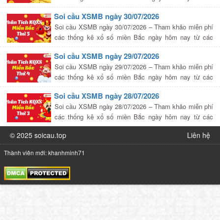
chuyên gia hàng đầu. Dự đoán kết quả XSMB
Soi cầu XSMB ngày 30/07/2026
31/07/2026 với các con […]
Soi cầu XSMB ngày 30/07/2026 – Tham khảo miễn phí
các thống kê xổ số miền Bắc ngày hôm nay từ các
chuyên gia hàng đầu. Dự đoán kết quả XSMB
Soi cầu XSMB ngày 29/07/2026
30/07/2026 với các con […]
Soi cầu XSMB ngày 29/07/2026 – Tham khảo miễn phí
các thống kê xổ số miền Bắc ngày hôm nay từ các
chuyên gia hàng đầu. Dự đoán kết quả XSMB
Soi cầu XSMB ngày 28/07/2026
29/07/2026 với các con […]
Soi cầu XSMB ngày 28/07/2026 – Tham khảo miễn phí
các thống kê xổ số miền Bắc ngày hôm nay từ các
chuyên gia hàng đầu. Dự đoán kết quả XSMB
© 2025 soicau.top
Liên hệ
28/07/2026 với các con […]
Thành viên mới: khanhminh71