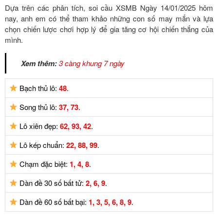
Dựa trên các phân tích, soi cầu XSMB Ngày 14/01/2025 hôm
nay, anh em có thể tham khảo những con số may mắn và lựa
chọn chiến lược chơi hợp lý để gia tăng cơ hội chiến thắng của
mình.
Xem thêm:
3 càng khung 7 ngày
Bạch thủ lô:
48
.
Song thủ lô:
37, 73
.
Lô xiên đẹp:
62, 93, 42
.
Lô kép chuẩn:
22, 88, 99
.
Chạm đặc biệt:
1, 4, 8
.
Dàn đề 30 số bất tử:
2, 6, 9
.
Dàn đề 60 số bất bại:
1, 3, 5, 6, 8, 9
.