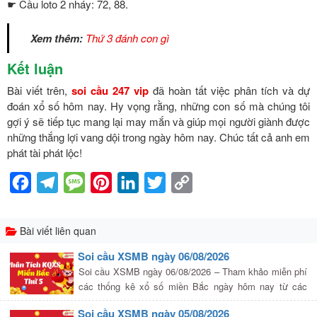
☛ Cầu loto 2 nháy: 72, 88.
Xem thêm:
Thứ 3 đánh con gì
Kết luận
Bài viết trên,
soi cầu 247 vip
đã hoàn tất việc phân tích và dự
đoán xổ số hôm nay. Hy vọng rằng, những con số mà chúng tôi
gợi ý sẽ tiếp tục mang lại may mắn và giúp mọi người giành được
những thắng lợi vang dội trong ngày hôm nay. Chúc tất cả anh em
phát tài phát lộc!
Facebook
Telegram
Message
Pinterest
LinkedIn
Twitter
Copy
Link
Bài viết liên quan
Soi cầu XSMB ngày 06/08/2026
Soi cầu XSMB ngày 06/08/2026 – Tham khảo miễn phí
các thống kê xổ số miền Bắc ngày hôm nay từ các
chuyên gia hàng đầu. Dự đoán kết quả XSMB
Soi cầu XSMB ngày 05/08/2026
06/08/2026 với các con […]