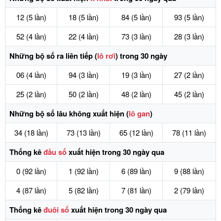
12
(5 lần)
18
(5 lần)
84
(5 lần)
93
(5 lần)
52
(4 lần)
22
(4 lần)
73
(3 lần)
28
(3 lần)
Những bộ số ra liên tiếp (
lô rơi
) trong 30 ngày
06
(4 lần)
94
(3 lần)
19
(3 lần)
27
(2 lần)
25
(2 lần)
50
(2 lần)
48
(2 lần)
45
(2 lần)
Những bộ số lâu không xuất hiện (
lô gan
)
34
(18 lần)
73
(13 lần)
65
(12 lần)
78
(11 lần)
Thống kê
đầu số
xuất hiện trong 30 ngày qua
0
(92 lần)
1
(92 lần)
6
(89 lần)
9
(88 lần)
4
(87 lần)
5
(82 lần)
7
(81 lần)
2
(79 lần)
Thống kê
đuôi số
xuất hiện trong 30 ngày qua