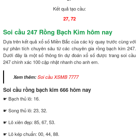
Kết quả tạo cầu:
27, 72
Soi cầu 247 Rồng Bạch Kim hôm nay
Dựa trên kết quả xổ số Miền Bắc của các kỳ quay trước cùng với
sự phân tích chuyên sâu từ các chuyên gia rồng bạch kim 247.
Dưới đây là một số thông tin dự đoán xổ số được trang soi cầu
247 chính xác 100 cập nhật nhanh cho anh em.
Xem thêm:
Soi cầu XSMB 7777
Soi cầu rồng bạch kim 666 hôm nay
☛ Bạch thủ lô: 16.
☛ Song thủ lô: 23, 32.
☛ Lô xiên đẹp: 85, 67, 53.
☛ Lô kép chuẩn: 00, 44, 88.