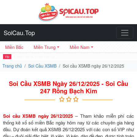
SoiCau.Top
Miền Bắc
Miền Trung
Miền Nam
Vip
sunwin
•
link tải sunwin
•
hitclub
Trang chủ
Soi Cầu XSMB
Soi cầu XSMB ngày 26/12/2025
Soi Cầu XSMB Ngày 26/12/2025 - Soi Cầu
247 Rồng Bạch Kim
Soi cầu XSMB ngày 26/12/2025
– Tham khảo miễn phí các
thống kê xổ số miền Bắc ngày hôm nay từ các chuyên gia hàng
đầu. Dự đoán kết quả XSMB 26/12/2025 với các con số VIP như
đầu – đuôi giải đặc biệt, lô xiên, lô kép, dàn đề đẹp, được tính toán