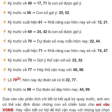
Kỳ trước về
49
⇒
17, 71
là con số được gợi ý.
Kỳ trước ra
56
⇒ Con số gợi ý:
25, 52
.
Kỳ trước xuất hiện
61
⇒ Khả năng cao hôm nay sẽ về:
12, 21
.
Kỳ trước về
69
⇒
24, 42
là con số được gợi ý.
Kỳ trước về
70
⇒ Dự đoán số may mắn hôm nay:
22, 44
.
Kỳ trước xuất hiện
71
⇒ Khả năng cao hôm nay sẽ về:
74, 47
.
Kỳ trước có
73
⇒ Gợi ý thử vận với số:
23, 32
.
Kỳ trước về
77
⇒ Hãy thử vận may với:
66, 88
.
(2)
Lô
79
, hôm nay dự đoán sẽ có lô
22, 77
.
Kỳ trước ra
98
⇒ Dự đoán số đẹp hôm nay:
44, 99
.
Dựa vào các phân tích chi tiết từ kết quả kỳ quay trước, anh em
có thể xác định được những con số chiến lược cho
soi cầu
XSMB
. Hãy nắm bắt cơ hội để thử vận may với những lựa chọn