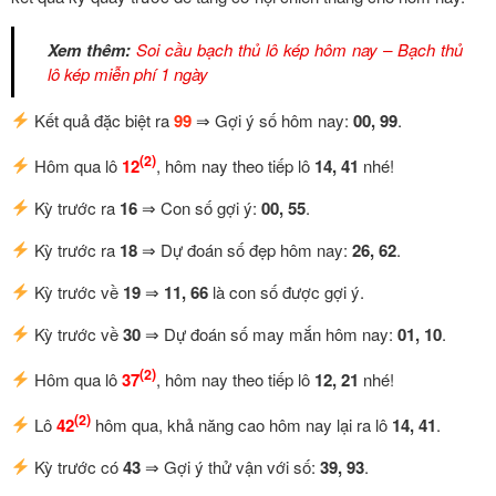
Xem thêm:
Soi cầu bạch thủ lô kép hôm nay – Bạch thủ
lô kép miễn phí 1 ngày
Kết quả đặc biệt ra
99
⇒ Gợi ý số hôm nay:
00, 99
.
(2)
Hôm qua lô
12
, hôm nay theo tiếp lô
14, 41
nhé!
Kỳ trước ra
16
⇒ Con số gợi ý:
00, 55
.
Kỳ trước ra
18
⇒ Dự đoán số đẹp hôm nay:
26, 62
.
Kỳ trước về
19
⇒
11, 66
là con số được gợi ý.
Kỳ trước về
30
⇒ Dự đoán số may mắn hôm nay:
01, 10
.
(2)
Hôm qua lô
37
, hôm nay theo tiếp lô
12, 21
nhé!
(2)
Lô
42
hôm qua, khả năng cao hôm nay lại ra lô
14, 41
.
Kỳ trước có
43
⇒ Gợi ý thử vận với số:
39, 93
.