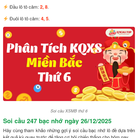
Đầu lô tô câm:
2, 8
.
Đuôi lô tô câm:
4, 5
.
Soi cầu XSMB thứ 6
Soi cầu 247 bạc nhớ ngày 26/12/2025
Hãy cùng tham khảo những gợi ý soi cầu bạc nhớ lô đề dựa trên
kết quả kỳ quay trước để tăng cơ hội chiến thắng cho hôm nay.