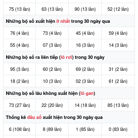
75
(13 lần)
63
(13 lần)
90
(13 lần)
52
(12 lần)
Những bộ số xuất hiện
ít nhất
trong 30 ngày qua
76
(4 lần)
73
(4 lần)
45
(4 lần)
59
(4 lần)
55
(4 lần)
07
(3 lần)
16
(3 lần)
14
(3 lần)
Những bộ số ra liên tiếp (
lô rơi
) trong 30 ngày
95
(3 lần)
60
(2 lần)
69
(2 lần)
31
(2 lần)
18
(2 lần)
10
(3 lần)
02
(3 lần)
61
(2 lần)
Những bộ số lâu không xuất hiện (
lô gan
)
73
(27 lần)
22
(20 lần)
14
(18 lần)
85
(13 lần)
Thống kê
đầu số
xuất hiện trong 30 ngày qua
6
(108 lần)
8
(89 lần)
1
(85 lần)
0
(83 lần)