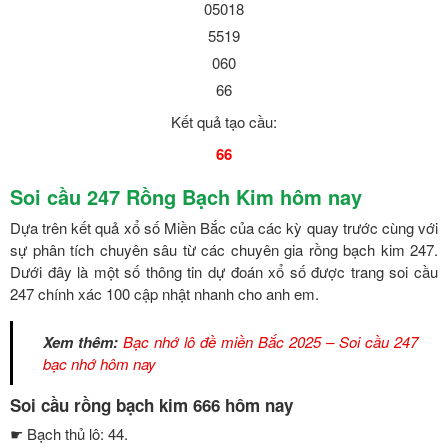
05018
5519
060
66
Kết quả tạo cầu:
66
Soi cầu 247 Rồng Bạch Kim hôm nay
Dựa trên kết quả xổ số Miền Bắc của các kỳ quay trước cùng với
sự phân tích chuyên sâu từ các chuyên gia rồng bạch kim 247.
Dưới đây là một số thông tin dự đoán xổ số được trang soi cầu
247 chính xác 100 cập nhật nhanh cho anh em.
Xem thêm:
Bạc nhớ lô đề miền Bắc 2025 – Soi cầu 247
bạc nhớ hôm nay
Soi cầu rồng bạch kim 666 hôm nay
☛ Bạch thủ lô: 44.